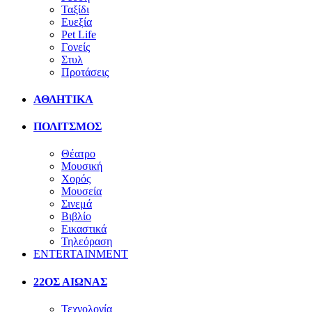
Ταξίδι
Ευεξία
Pet Life
Γονείς
Στυλ
Προτάσεις
ΑΘΛΗΤΙΚΑ
ΠΟΛΙΤΣΜΟΣ
Θέατρο
Μουσική
Χορός
Μουσεία
Σινεμά
Βιβλίο
Εικαστικά
Τηλεόραση
ENTERTAINMENT
22ΟΣ ΑΙΩΝΑΣ
Τεχνολογία