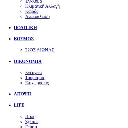
Έγκλημα
Κλιματική Αλλαγή
Καιρός
Ανακύκλωση
ΠΟΛΙΤΙΚΗ
ΚΟΣΜΟΣ
22ΟΣ ΑΙΩΝΑΣ
ΟΙΚΟΝΟΜΙΑ
Ενέργεια
Τουρισμός
Επιχειρήσεις
ΑΠΟΨΗ
LIFE
Πόλη
Σχέσεις
Γεύση