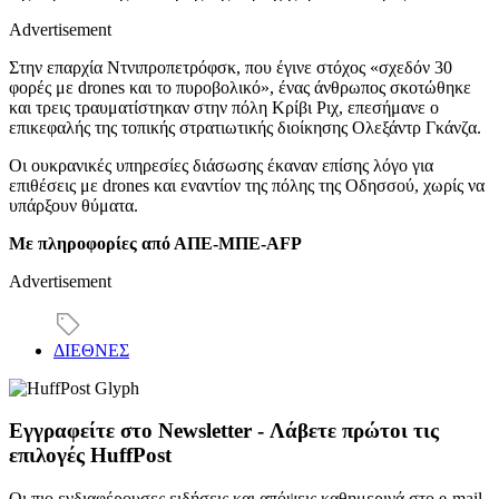
Advertisement
Στην επαρχία Ντνιπροπετρόφσκ, που έγινε στόχος «σχεδόν 30
φορές με drones και το πυροβολικό», ένας άνθρωπος σκοτώθηκε
και τρεις τραυματίστηκαν στην πόλη Κρίβι Ριχ, επεσήμανε ο
επικεφαλής της τοπικής στρατιωτικής διοίκησης Ολεξάντρ Γκάνζα.
Οι ουκρανικές υπηρεσίες διάσωσης έκαναν επίσης λόγο για
επιθέσεις με drones και εναντίον της πόλης της Οδησσού, χωρίς να
υπάρξουν θύματα.
Με πληροφορίες από ΑΠΕ-ΜΠΕ-AFP
Advertisement
ΔΙΕΘΝΕΣ
Εγγραφείτε στο Newsletter - Λάβετε πρώτοι τις
επιλογές HuffPost
Οι πιο ενδιαφέρουσες ειδήσεις και απόψεις καθημερινά στο e-mail