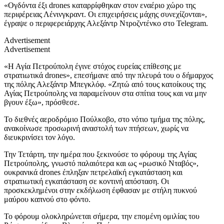
«Ογδόντα έξι drones καταρρίφθηκαν στον εναέριο χώρο της
περιφέρειας Λένινγκραντ. Οι επιχειρήσεις μάχης συνεχίζονται»,
έγραψε ο περιφερειάρχης Αλεξάντρ Ντροζντένκο στο Telegram.
Advertisement
Advertisement
«Η Αγία Πετρούπολη έγινε στόχος ευρείας επίθεσης με
στρατιωτικά drones», επεσήμανε από την πλευρά του ο δήμαρχος
της πόλης Αλεξάντρ Μπεγκλόφ. «Ζητώ από τους κατοίκους της
Αγίας Πετρούπολης να παραμείνουν στα σπίτια τους και να μην
βγουν έξω», πρόσθεσε.
Το διεθνές αεροδρόμιο Πούλκοβο, στο νότιο τμήμα της πόλης,
ανακοίνωσε προσωρινή αναστολή των πτήσεων, χωρίς να
διευκρινίσει τον λόγο.
Την Τετάρτη, την ημέρα που ξεκινούσε το φόρουμ της Αγίας
Πετρούπολης, γνωστό παλαιότερα και ως «ρωσικό Νταβός»,
ουκρανικά drones έπληξαν πετρελαϊκή εγκατάσταση και
στρατιωτική εγκατάσταση σε κοντινή απόσταση. Οι
προσκεκλημένοι στην εκδήλωση έφθασαν με στήλη πυκνού
μαύρου καπνού στο φόντο.
Το φόρουμ ολοκληρώνεται σήμερα, την επομένη ομιλίας του