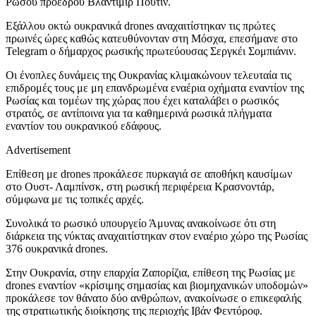
Ρώσου προέδρου Βλαντίμιρ Πούτιν.
Εξάλλου οκτώ ουκρανικά drones αναχαιτίστηκαν τις πρώτες
πρωινές ώρες καθώς κατευθύνονταν στη Μόσχα, επεσήμανε στο
Telegram o δήμαρχος ρωσικής πρωτεύουσας Σεργκέι Σομπιάνιν.
Οι ένοπλες δυνάμεις της Ουκρανίας κλιμακώνουν τελευταία τις
επιδρομές τους με μη επανδρωμένα εναέρια οχήματα εναντίον της
Ρωσίας και τομέων της χώρας που έχει καταλάβει ο ρωσικός
στρατός, σε αντίποινα για τα καθημερινά ρωσικά πλήγματα
εναντίον του ουκρανικού εδάφους.
Advertisement
Επίθεση με drones προκάλεσε πυρκαγιά σε αποθήκη καυσίμων
στο Ουστ- Λαμπίνσκ, στη ρωσική περιφέρεια Κρασνοντάρ,
σύμφωνα με τις τοπικές αρχές.
Συνολικά το ρωσικό υπουργείο Άμυνας ανακοίνωσε ότι στη
διάρκεια της νύκτας αναχαιτίστηκαν στον εναέριο χώρο της Ρωσίας
376 ουκρανικά drones.
Στην Ουκρανία, στην επαρχία Ζαπορίζια, επίθεση της Ρωσίας με
drones εναντίον «κρίσιμης σημασίας και βιομηχανικών υποδομών»
προκάλεσε τον θάνατο δύο ανθρώπων, ανακοίνωσε ο επικεφαλής
της στρατιωτικής διοίκησης της περιοχής Ιβάν Φεντόροφ.