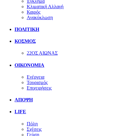
Έγκλημα
Κλιματική Αλλαγή
Καιρός
Ανακύκλωση
ΠΟΛΙΤΙΚΗ
ΚΟΣΜΟΣ
22ΟΣ ΑΙΩΝΑΣ
ΟΙΚΟΝΟΜΙΑ
Ενέργεια
Τουρισμός
Επιχειρήσεις
ΑΠΟΨΗ
LIFE
Πόλη
Σχέσεις
Γεύση