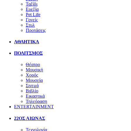
Ταξίδι
Ευεξία
Pet Life
Γονείς
Στυλ
Προτάσεις
ΑΘΛΗΤΙΚΑ
ΠΟΛΙΤΣΜΟΣ
Θέατρο
Μουσική
Χορός
Μουσεία
Σινεμά
Βιβλίο
Εικαστικά
Τηλεόραση
ENTERTAINMENT
22ΟΣ ΑΙΩΝΑΣ
Τεχνολογία