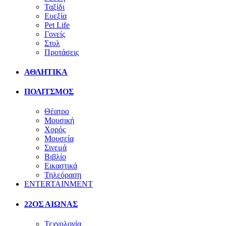
Ταξίδι
Ευεξία
Pet Life
Γονείς
Στυλ
Προτάσεις
ΑΘΛΗΤΙΚΑ
ΠΟΛΙΤΣΜΟΣ
Θέατρο
Μουσική
Χορός
Μουσεία
Σινεμά
Βιβλίο
Εικαστικά
Τηλεόραση
ENTERTAINMENT
22ΟΣ ΑΙΩΝΑΣ
Τεχνολογία