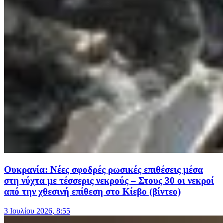
Ουκρανία: Νέες σφοδρές ρωσικές επιθέσεις μέσα
στη νύχτα με τέσσερις νεκρούς – Στους 30 οι νεκροί
από την χθεσινή επίθεση στο Κίεβο (βίντεο)
3 Ιουλίου 2026, 8:55