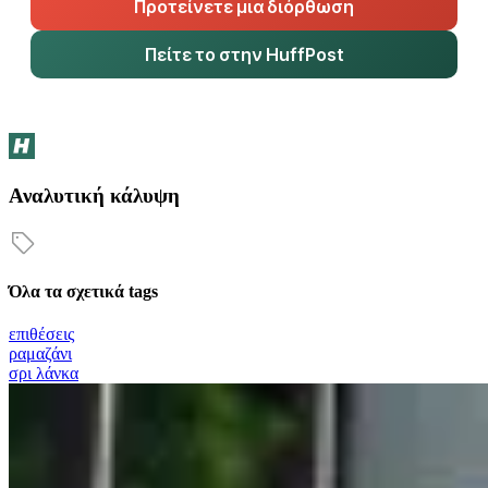
Προτείνετε μια διόρθωση
Πείτε το στην HuffPost
Αναλυτική κάλυψη
Όλα τα σχετικά tags
επιθέσεις
ραμαζάνι
σρι λάνκα