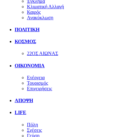
Έγκλημα
Κλιματική Αλλαγή
Καιρός
Ανακύκλωση
ΠΟΛΙΤΙΚΗ
ΚΟΣΜΟΣ
22ΟΣ ΑΙΩΝΑΣ
ΟΙΚΟΝΟΜΙΑ
Ενέργεια
Τουρισμός
Επιχειρήσεις
ΑΠΟΨΗ
LIFE
Πόλη
Σχέσεις
Γεύση