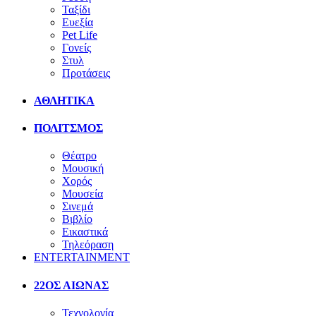
Ταξίδι
Ευεξία
Pet Life
Γονείς
Στυλ
Προτάσεις
ΑΘΛΗΤΙΚΑ
ΠΟΛΙΤΣΜΟΣ
Θέατρο
Μουσική
Χορός
Μουσεία
Σινεμά
Βιβλίο
Εικαστικά
Τηλεόραση
ENTERTAINMENT
22ΟΣ ΑΙΩΝΑΣ
Τεχνολογία