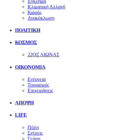
Έγκλημα
Κλιματική Αλλαγή
Καιρός
Ανακύκλωση
ΠΟΛΙΤΙΚΗ
ΚΟΣΜΟΣ
22ΟΣ ΑΙΩΝΑΣ
ΟΙΚΟΝΟΜΙΑ
Ενέργεια
Τουρισμός
Επιχειρήσεις
ΑΠΟΨΗ
LIFE
Πόλη
Σχέσεις
Γεύση