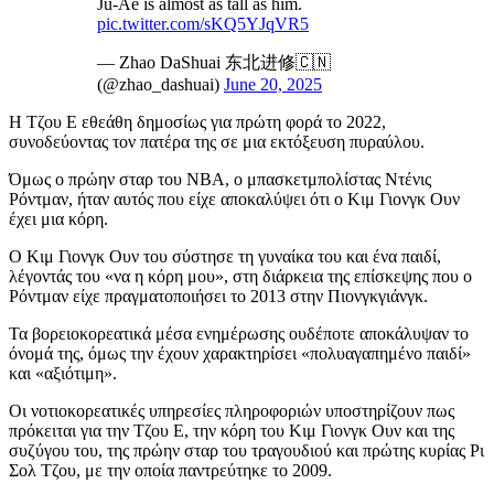
Ju-Ae is almost as tall as him.
pic.twitter.com/sKQ5YJqVR5
— Zhao DaShuai 东北进修🇨🇳
(@zhao_dashuai)
June 20, 2025
Η Τζου Ε εθεάθη δημοσίως για πρώτη φορά το 2022,
συνοδεύοντας τον πατέρα της σε μια εκτόξευση πυραύλου.
Όμως ο πρώην σταρ του NBA, ο μπασκετμπολίστας Ντένις
Ρόντμαν, ήταν αυτός που είχε αποκαλύψει ότι ο Κιμ Γιονγκ Ουν
έχει μια κόρη.
Ο Κιμ Γιονγκ Ουν του σύστησε τη γυναίκα του και ένα παιδί,
λέγοντάς του «να η κόρη μου», στη διάρκεια της επίσκεψης που ο
Ρόντμαν είχε πραγματοποιήσει το 2013 στην Πιονγκγιάνγκ.
Τα βορειοκορεατικά μέσα ενημέρωσης ουδέποτε αποκάλυψαν το
όνομά της, όμως την έχουν χαρακτηρίσει «πολυαγαπημένο παιδί»
και «αξιότιμη».
Οι νοτιοκορεατικές υπηρεσίες πληροφοριών υποστηρίζουν πως
πρόκειται για την Τζου Ε, την κόρη του Κιμ Γιονγκ Ουν και της
συζύγου του, της πρώην σταρ του τραγουδιού και πρώτης κυρίας Ρι
Σολ Τζου, με την οποία παντρεύτηκε το 2009.