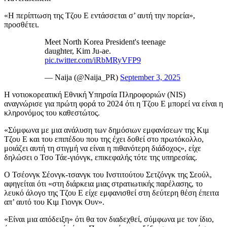
«Η περίπτωση της Τζου Ε εντάσσεται σ’ αυτή την πορεία»,
προσθέτει.
Meet North Korea President's teenage
daughter, Kim Ju-ae.
pic.twitter.com/iRbMRyVFP9
— Naija (@Naija_PR)
September 3, 2025
Η νοτιοκορεατική Εθνική Υπηρσία Πληροφοριών (NIS)
αναγνώρισε για πρώτη φορά το 2024 ότι η Τζου Ε μπορεί να είναι η
κληρονόμος του καθεστώτος.
«Σύμφωνα με μια ανάλυση των δημόσιων εμφανίσεων της Κιμ
Τζου Ε και του επιπέδου που της έχει δοθεί στο πρωτόκολλο,
μοιάζει αυτή τη στιγμή να είναι η πιθανότερη διάδοχος», είχε
δηλώσει ο Τσο Τάε-γιόνγκ, επικεφαλής τότε της υπηρεσίας.
Ο Τσέονγκ Σέονγκ-τσανγκ του Ινστιτούτου Σετζόνγκ της Σεούλ,
αφηγείται ότι «στη διάρκεια μιας στρατιωτικής παρέλασης, το
λευκό άλογο της Τζου Ε είχε εμφανισθεί στη δεύτερη θέση έπειτα
απ’ αυτό του Κιμ Γιονγκ Ουν».
«Είναι μια απόδειξη» ότι θα τον διαδεχθεί, σύμφωνα με τον ίδιο,