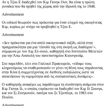
Αν η Τζου Ε διαδεχθεί τον Κιμ Γιονγκ Ουν, θα είναι η πρώτη
γυναίκα που θα ηγηθεί της χώρας από την ίδρυσή της το 1948.
Advertisement
Οι ειδικοί θεωρούν πως πρόκειται για έναν ελιγμό της οικογένειας
Κιμ, κυρίως με στόχο να προβληθεί η Τζου Ε.
Advertisement
«Δεν πρόκειται για ένα απλό οικογενειακό ταξίδι, αλλά στην
πραγματικότητα για μια ‘είσοδό της στη σκηνή ως διαδόχου’»,
σύμφωνα με τον Λιμ Ελ-σουλ, καθηγητή στο Ινστιτούτο Μελετών
για την Άπω Ανατολή του πανεπιστημίου Κιουνγκνάμ.
Στο παρελθόν, λέει στο Γαλλικό Πρακτορείο, «είδαμε τους
κληρονόμους να σταθεροποιούν εν γένει τη θέση τους πηγαίνοντας
στην Κίνα ή συμμετέχοντας σε διεθνείς εκδηλώσεις ώστε να
αποκτήσουν τη νομιμότητα από τις σοσιαλιστικές δυνάμεις».
Ο καθηγητής αναφέρει ως παράδειγμα τη συνάντηση ανάμεσα στον
Κιμ Γιονγκ Ιλ, ο οποίος επρόκειτο να διαδεχθεί τον Κιμ Ιλ Σουνγκ,
και τον Σι Ζονγκσούν, πατέρα του Σι Τζινπίνγκ, το 1983 στο
Πεκίνο.
Advertisement