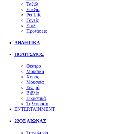
Ταξίδι
Ευεξία
Pet Life
Γονείς
Στυλ
Προτάσεις
ΑΘΛΗΤΙΚΑ
ΠΟΛΙΤΣΜΟΣ
Θέατρο
Μουσική
Χορός
Μουσεία
Σινεμά
Βιβλίο
Εικαστικά
Τηλεόραση
ENTERTAINMENT
22ΟΣ ΑΙΩΝΑΣ
Τεχνολογία