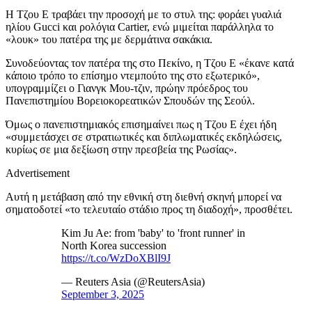
Η Τζου Ε τραβάει την προσοχή με το στυλ της: φοράει γυαλιά
ηλίου Gucci και ρολόγια Cartier, ενώ μιμείται παράλληλα το
«λουκ» του πατέρα της με δερμάτινα σακάκια.
Συνοδεύοντας τον πατέρα της στο Πεκίνο, η Τζου Ε «έκανε κατά
κάποιο τρόπο το επίσημο ντεμπούτο της στο εξωτερικό»,
υπογραμμίζει ο Γιανγκ Μου-τζιν, πρώην πρόεδρος του
Πανεπιστημίου Βορειοκορεατικών Σπουδών της Σεούλ.
Όμως ο πανεπιστημιακός επισημαίνει πως η Τζου Ε έχει ήδη
«συμμετάσχει σε στρατιωτικές και διπλωματικές εκδηλώσεις,
κυρίως σε μια δεξίωση στην πρεσβεία της Ρωσίας».
Advertisement
Αυτή η μετάβαση από την εθνική στη διεθνή σκηνή μπορεί να
σηματοδοτεί «το τελευταίο στάδιο προς τη διαδοχή», προσθέτει.
Kim Ju Ae: from 'baby' to 'front runner' in
North Korea succession
https://t.co/WzDoXBlI9J
— Reuters Asia (@ReutersAsia)
September 3, 2025