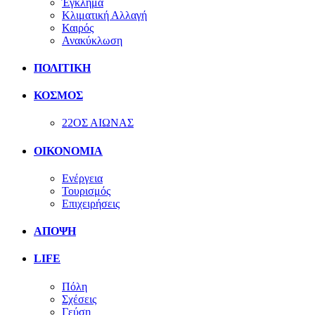
Έγκλημα
Κλιματική Αλλαγή
Καιρός
Ανακύκλωση
ΠΟΛΙΤΙΚΗ
ΚΟΣΜΟΣ
22ΟΣ ΑΙΩΝΑΣ
ΟΙΚΟΝΟΜΙΑ
Ενέργεια
Τουρισμός
Επιχειρήσεις
ΑΠΟΨΗ
LIFE
Πόλη
Σχέσεις
Γεύση