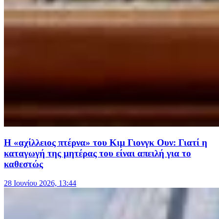
Η «αχίλλειος πτέρνα» του Κιμ Γιονγκ Ουν: Γιατί η
καταγωγή της μητέρας του είναι απειλή για το
καθεστώς
28 Ιουνίου 2026, 13:44