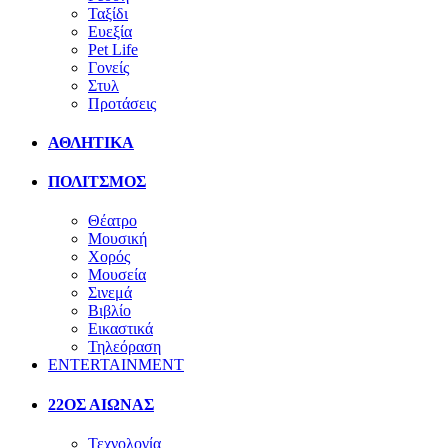
Ταξίδι
Ευεξία
Pet Life
Γονείς
Στυλ
Προτάσεις
ΑΘΛΗΤΙΚΑ
ΠΟΛΙΤΣΜΟΣ
Θέατρο
Μουσική
Χορός
Μουσεία
Σινεμά
Βιβλίο
Εικαστικά
Τηλεόραση
ENTERTAINMENT
22ΟΣ ΑΙΩΝΑΣ
Τεχνολογία