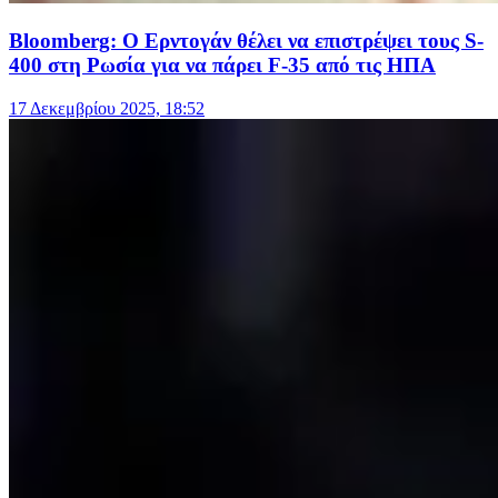
Bloomberg: Ο Ερντογάν θέλει να επιστρέψει τους S-
400 στη Ρωσία για να πάρει F-35 από τις ΗΠΑ
17 Δεκεμβρίου 2025, 18:52