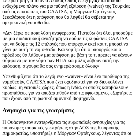
Σε ερώτηση για το αν ο Λευκός Οίκος επεξεργάζεται κάποιο
ενδεχόμενο πλάνο για μια πιθανή εξαίρεση (waiver) της Τουρκίας
από τις επιπτώσεις του CAATSA, η Μόργκαν Ορτέιγκους
ξεκαθάρισε ότι η απόφαση που θα ληφθεί θα σέβεται την
αμερικανική νομοθεσία.
«Δεν ξέρω σε ποια λύση αναφέρεστε. Πιστεύω ότι όλοι μπορούμε
με μια διαδικτυακή αναζήτηση να δούμε τις κυρώσεις CAATSA
και να δούμε τις 12 επιλογές που υπάρχουν εκεί και τι μπορεί να
γίνει με αυτή τη νομοθεσία. Και νομίζω ότι ο υπουργός και ο
πρόεδρος θα λάβουν μια απόφαση με βάση το τι πρέπει να κάνουν
σύμφωνα με τον νόμο των ΗΠΑ και μόλις λάβουν αυτή την
απόφαση, σίγουρα θα σας ενημερώσουμε όλους».
Υπενθυμίζεται ότι το λεγόμενο «waiver» είναι ένα παράθυρο της
νομοθεσίας CAATSA που έχει σχεδιαστεί για να διευκολύνει
κυρίως μη νατοϊκές χώρες, όπως η Ινδία, οι οποίες καταβάλλουν
προσπάθειες για να απεξαρτηθούν από τις υφιστάμενες εξαρτήσεις
που έχουν από τη ρωσική αμυντική βιομηχανία.
Ανησυχία για τις γεωτρήσεις
Η Ουάσινγκτον ενστερνίζεται τις ευρωπαϊκές ανησυχίες για τις
παράνομες τουρκικές γεωτρήσεις στην ΑΟΖ της Κυπριακής
Δημοκρατίας, υποστήριξε η Μόργκαν Ορτέιγκους, λέγοντας ότι οι