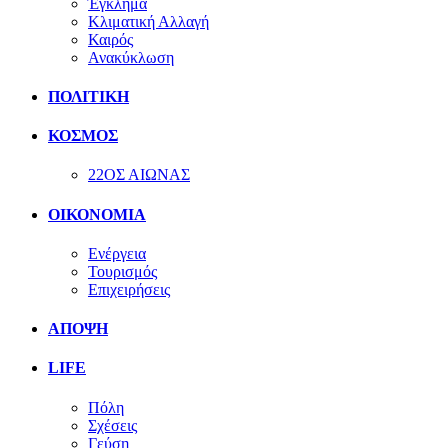
Έγκλημα
Κλιματική Αλλαγή
Καιρός
Ανακύκλωση
ΠΟΛΙΤΙΚΗ
ΚΟΣΜΟΣ
22ΟΣ ΑΙΩΝΑΣ
ΟΙΚΟΝΟΜΙΑ
Ενέργεια
Τουρισμός
Επιχειρήσεις
ΑΠΟΨΗ
LIFE
Πόλη
Σχέσεις
Γεύση