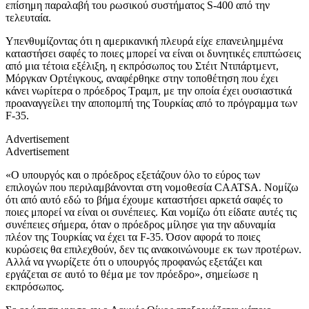
επίσημη παραλαβή του ρωσικού συστήματος S-400 από την
τελευταία.
Υπενθυμίζοντας ότι η αμερικανική πλευρά είχε επανειλημμένα
καταστήσει σαφές το ποιες μπορεί να είναι οι δυνητικές επιπτώσεις
από μια τέτοια εξέλιξη, η εκπρόσωπος του Στέιτ Ντιπάρτμεντ,
Μόργκαν Ορτέιγκους, αναφέρθηκε στην τοποθέτηση που έχει
κάνει νωρίτερα ο πρόεδρος Τραμπ, με την οποία έχει ουσιαστικά
προαναγγείλει την αποπομπή της Τουρκίας από το πρόγραμμα των
F-35.
Advertisement
Advertisement
«Ο υπουργός και ο πρόεδρος εξετάζουν όλο το εύρος των
επιλογών που περιλαμβάνονται στη νομοθεσία CAATSA. Νομίζω
ότι από αυτό εδώ το βήμα έχουμε καταστήσει αρκετά σαφές το
ποιες μπορεί να είναι οι συνέπειες. Και νομίζω ότι είδατε αυτές τις
συνέπειες σήμερα, όταν ο πρόεδρος μίλησε για την αδυναμία
πλέον της Τουρκίας να έχει τα F-35. Όσον αφορά το ποιες
κυρώσεις θα επιλεχθούν, δεν τις ανακοινώνουμε εκ των προτέρων.
Αλλά να γνωρίζετε ότι ο υπουργός προφανώς εξετάζει και
εργάζεται σε αυτό το θέμα με τον πρόεδρο», σημείωσε η
εκπρόσωπος.