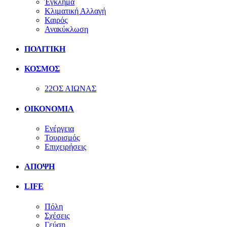
Έγκλημα
Κλιματική Αλλαγή
Καιρός
Ανακύκλωση
ΠΟΛΙΤΙΚΗ
ΚΟΣΜΟΣ
22ΟΣ ΑΙΩΝΑΣ
ΟΙΚΟΝΟΜΙΑ
Ενέργεια
Τουρισμός
Επιχειρήσεις
ΑΠΟΨΗ
LIFE
Πόλη
Σχέσεις
Γεύση