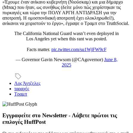
«Έχουμε έναν ανίκανο κυβερνήτη (Νιούσκαμ) και μια δήμαρχο
(Μπας) που ήταν, ως συνήθως (δείτε μόνο πώς χειρίστηκαν τις
πυρκαγιές και τώρα την ΠΟΛΥ ΑΡΓΗ ΑΝΤΙΔΡΑΣΗ για την
αποτροπή. Η ομοσπονδιακή αποτροπή έχει ολοκληρωθεί!),
ανίκανοι να χειριστούν το έργο», έγραψε ο Τραμπ στο TruthSocial.
The California National Guard wasn’t even deployed in
Los Angeles yet when this rant was posted.
Facts matter.
pic.twitter.com/su1WjFW9cF
— Governor Gavin Newsom (@CAgovernor)
June 8,
2025
Λος Άντζελες
ταραχές
Τραμπ
Εγγραφείτε στο Newsletter - Λάβετε πρώτοι τις
επιλογές HuffPost