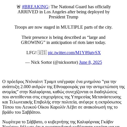
🚨
#BREAKING
: The National Guard has officially
ARRIVED in Los Angeles after being deployed by
President Trump
Troops are now staged in MULTIPLE parts of the city.
Their presence is being described as “large and
GROWING” in anticipation of riots later today.
LFG! 🇺🇸
pic.twitter.com/M1Y89atvSX
— Nick Sortor (@nicksortor)
June 8, 2025
Ο πρόεδρος Ντόναλντ Τραμπ υπέγραψε ένα μνημόνιο ”για την
ανάπτυξη 2.000 ανδρών της Εθνοφρουράς για την αντιμετώπιση της
ανομίας” στην Καλιφόρνια, καθώς συνεχίζονται οι διαδηλώσεις
που αντιτίθενται στις επιχειρήσεις της Υπηρεσίας Μετανάστευσης
και Τελωνειακής Επιβολής στην πολιτεία, ανέφερε η εκπρόσωπος
Τύπου του Λευκού Οίκου Καρολίν Λέβιτ σε ανακοίνωσή της το
βράδυ του Σαββάτου.
Νωρίτερα το Σάββατο, ο κυβερνήτης της Καλιφόρνιας Γκάβιν
Νιούσομ δήλωσε ότι η ομοσπονδιακή κυβέρνηση κινείται για να