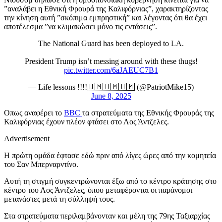
”αναλάβει η Εθνική Φρουρά της Καλιφόρνιας”, χαρακτηρίζοντας
την κίνηση αυτή ”σκόπιμα εμπρηστική” και λέγοντας ότι θα έχει
αποτέλεσμα ”να κλιμακώσει μόνο τις εντάσεις”.
The National Guard has been deployed to LA.
President Trump isn’t messing around with these thugs!
pic.twitter.com/6aJAEUC7B1
— Life lessons !!!!🇺🇲🇺🇲🇺🇲 (@PatriotMike15)
June 8, 2025
Οπως αναφέρει το
BBC
τα στρατεύματα της Εθνικής Φρουράς της
Καλιφόρνιας έχουν πλέον φτάσει στο Λος Άντζελες.
Advertisement
Η πρώτη ομάδα έφτασε εδώ πριν από λίγες ώρες από την κομητεία
του Σαν Μπερναρντίνο.
Αυτή τη στιγμή συγκεντρώνονται έξω από το κέντρο κράτησης στο
κέντρο του Λος Άντζελες, όπου μεταφέρονται οι παράνομοι
μετανάστες μετά τη σύλληψή τους.
Στα στρατεύματα περιλαμβάνονταν και μέλη της 79ης Ταξιαρχίας