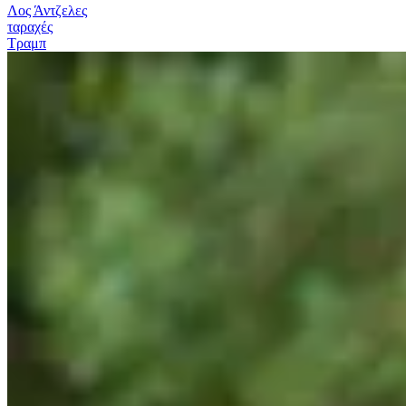
Λος Άντζελες
ταραχές
Τραμπ