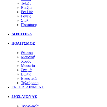
Ταξίδι
Ευεξία
Pet Life
Γονείς
Στυλ
Προτάσεις
ΑΘΛΗΤΙΚΑ
ΠΟΛΙΤΣΜΟΣ
Θέατρο
Μουσική
Χορός
Μουσεία
Σινεμά
Βιβλίο
Εικαστικά
Τηλεόραση
ENTERTAINMENT
22ΟΣ ΑΙΩΝΑΣ
Τεχνολογία