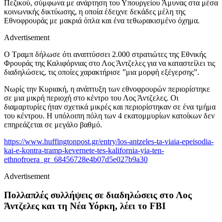
Πεζικού, σύμφωνα με ανάρτηση του Υπουργείου Άμυνας στα μέσα
κοινωνικής δικτύωσης, η οποία έδειχνε δεκάδες μέλη της
Εθνοφρουράς με μακριά όπλα και ένα τεθωρακισμένο όχημα.
Advertisement
Ο Τραμπ δήλωσε ότι αναπτύσσει 2.000 στρατιώτες της Εθνικής
Φρουράς της Καλιφόρνιας στο Λος Άντζελες για να καταστείλει τις
διαδηλώσεις, τις οποίες χαρακτήρισε ”μια μορφή εξέγερσης”.
Νωρίς την Κυριακή, η ανάπτυξη των εθνοφρουρών περιορίστηκε
σε μια μικρή περιοχή στο κέντρο του Λος Άντζελες. Οι
διαμαρτυρίες ήταν σχετικά μικρές και περιορίστηκαν σε ένα τμήμα
του κέντρου. Η υπόλοιπη πόλη των 4 εκατομμυρίων κατοίκων δεν
επηρεάζεται σε μεγάλο βαθμό.
https://www.huffingtonpost.gr/entry/los-antzeles-ta-viaia-epeisodia-
kai-e-kontra-tramp-kevernete-tes-kalifornia-yia-ten-
ethnofroera_gr_68456728e4b07d5e027b9a30
Advertisement
Πολλαπλές συλλήψεις σε διαδηλώσεις στο Λος
Άντζελες και τη Νέα Υόρκη, λέει το FBI