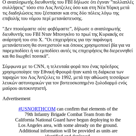
Ο αναπληρωτής διευθυντής του FBI δήλωσε ότι έγιναν ”πολλαπλές
συλλήψεις” τόσο στο Λος Άντζελες όσο και στη Νέα Υόρκη μετά
τις διαδηλώσεις που ξέσπασαν και στις δύο πόλεις λόγω της
επιβολής του νόμου περί μετανάστευσης.
″Δεν πτοούμαστε ούτε φοβόμαστε”, δήλωσε ο αναπληρωτής
διευθυντής του FBI Νταν Μπονγκίνο το πρωί της Κυριακής σε
ανάρτησή του στο X. ”Οι επιχειρήσεις για την παράνομη
μετανάστευση θα συνεχιστούν και όποιος χρησιμοποιεί βία για να
παρεμποδίσει ή να εμποδίσει αυτές τις επιχειρήσεις θα διερευνηθεί
και θα διωχθεί ποινικά”.
Σύμφωνα με το CNN, η τελευταία φορά που ένας πρόεδρος
χρησιμοποίησε την Εθνική Φρουρά ήταν κατά τη διάρκεια των
ταραχών του Λος Άντζελες το 1992, μετά την αθώωση τεσσάρων
λευκών αστυνομικών για τον βιντεοσκοπημένο ξυλοδαρμό ενός
μαύρου αυτοκινητιστή.
Advertisement
#USNORTHCOM
can confirm that elements of the
79th Infantry Brigade Combat Team from the
California National Guard have begun deploying to the
Los Angeles area, with some already on the ground.
Additional information will be provided as units are