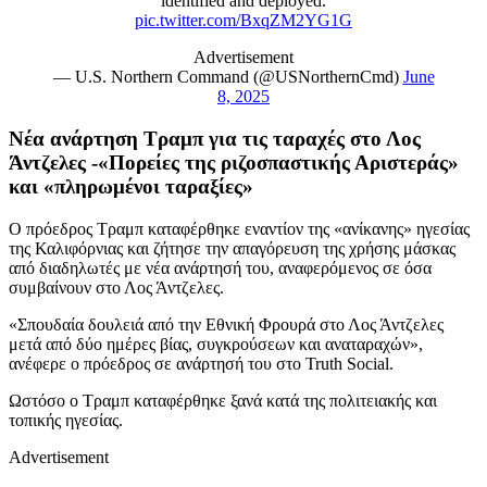
identified and deployed.
pic.twitter.com/BxqZM2YG1G
Advertisement
— U.S. Northern Command (@USNorthernCmd)
June
8, 2025
Νέα ανάρτηση Τραμπ για τις ταραχές στο Λος
Άντζελες -«Πορείες της ριζοσπαστικής Αριστεράς»
και «πληρωμένοι ταραξίες»
Ο πρόεδρος Τραμπ καταφέρθηκε εναντίον της «ανίκανης» ηγεσίας
της Καλιφόρνιας και ζήτησε την απαγόρευση της χρήσης μάσκας
από διαδηλωτές με νέα ανάρτησή του, αναφερόμενος σε όσα
συμβαίνουν στο Λος Άντζελες.
«Σπουδαία δουλειά από την Εθνική Φρουρά στο Λος Άντζελες
μετά από δύο ημέρες βίας, συγκρούσεων και αναταραχών»,
ανέφερε ο πρόεδρος σε ανάρτησή του στο Truth Social.
Ωστόσο ο Τραμπ καταφέρθηκε ξανά κατά της πολιτειακής και
τοπικής ηγεσίας.
Advertisement