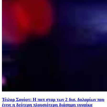
Τέιλορ Σουίφτ: Η ποπ σταρ των 2 δισ. δολαρίων που
έγινε η δεύτερη πλουσιότερη διάσημη γυναίκα