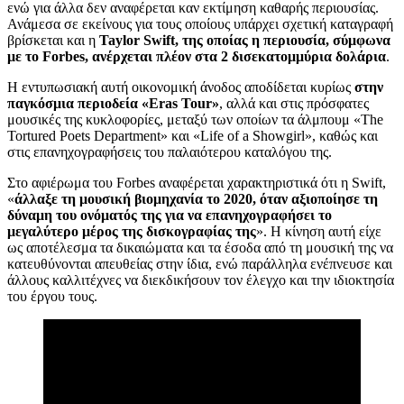
ενώ για άλλα δεν αναφέρεται καν εκτίμηση καθαρής περιουσίας.
Ανάμεσα σε εκείνους για τους οποίους υπάρχει σχετική καταγραφή
βρίσκεται και η
Taylor Swift
, της οποίας η περιουσία, σύμφωνα
με το Forbes, ανέρχεται πλέον στα 2 δισεκατομμύρια δολάρια
.
Η εντυπωσιακή αυτή οικονομική άνοδος αποδίδεται κυρίως
στην
παγκόσμια περιοδεία «Eras Tour»
, αλλά και στις πρόσφατες
μουσικές της κυκλοφορίες, μεταξύ των οποίων τα άλμπουμ «The
Tortured Poets Department» και «Life of a Showgirl», καθώς και
στις επανηχογραφήσεις του παλαιότερου καταλόγου της.
Στο αφιέρωμα του Forbes αναφέρεται χαρακτηριστικά ότι η Swift,
«
άλλαξε τη μουσική βιομηχανία το 2020, όταν αξιοποίησε τη
δύναμη του ονόματός της για να επανηχογραφήσει το
μεγαλύτερο μέρος της δισκογραφίας της
». Η κίνηση αυτή είχε
ως αποτέλεσμα τα δικαιώματα και τα έσοδα από τη μουσική της να
κατευθύνονται απευθείας στην ίδια, ενώ παράλληλα ενέπνευσε και
άλλους καλλιτέχνες να διεκδικήσουν τον έλεγχο και την ιδιοκτησία
του έργου τους.