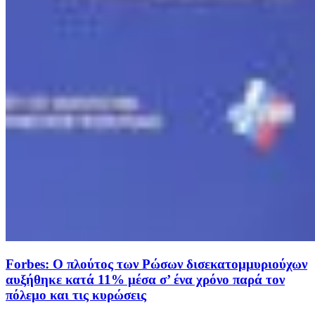
Forbes: Ο πλούτος των Ρώσων δισεκατομμυριούχων
αυξήθηκε κατά 11% μέσα σ’ ένα χρόνο παρά τον
πόλεμο και τις κυρώσεις