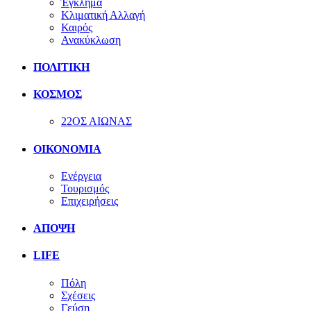
Έγκλημα
Κλιματική Αλλαγή
Καιρός
Ανακύκλωση
ΠΟΛΙΤΙΚΗ
ΚΟΣΜΟΣ
22ΟΣ ΑΙΩΝΑΣ
ΟΙΚΟΝΟΜΙΑ
Ενέργεια
Τουρισμός
Επιχειρήσεις
ΑΠΟΨΗ
LIFE
Πόλη
Σχέσεις
Γεύση