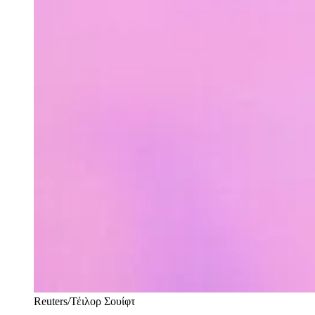
Reuters/Τέιλορ Σουίφτ