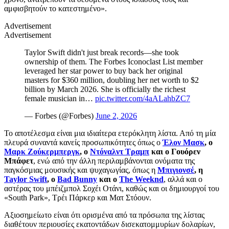
αμφισβητούν το κατεστημένο».
Advertisement
Advertisement
Taylor Swift didn't just break records—she took
ownership of them. The Forbes Iconoclast List member
leveraged her star power to buy back her original
masters for $360 million, doubling her net worth to $2
billion by March 2026. She is officially the richest
female musician in…
pic.twitter.com/4aALahbZC7
— Forbes (@Forbes)
June 2, 2026
Το αποτέλεσμα είναι μια ιδιαίτερα ετερόκλητη λίστα. Από τη μία
πλευρά συναντά κανείς προσωπικότητες όπως ο
Έλον Μασκ
, ο
Μαρκ Ζούκερμπεργκ
, ο
Ντόναλντ Τραμπ
και ο Γουόρεν
Μπάφετ
, ενώ από την άλλη περιλαμβάνονται ονόματα της
παγκόσμιας μουσικής και ψυχαγωγίας, όπως η
Μπιγιονσέ
, η
Taylor Swift
, ο
Bad Bunny
και ο
The Weeknd
, αλλά και ο
αστέρας του μπέιζμπολ Σοχέι Οτάνι, καθώς και οι δημιουργοί του
«South Park», Τρέι Πάρκερ και Ματ Στόουν.
Αξιοσημείωτο είναι ότι ορισμένα από τα πρόσωπα της λίστας
διαθέτουν περιουσίες εκατοντάδων δισεκατομμυρίων δολαρίων,