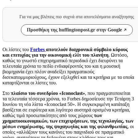
Για να μας βλέπεις πιο συχνά στα αποτελέσματα αναζήτησης
Προσθήκη της huffingtonpost.gr στην Google
Οι λίστες του
Forbes
αποτελούν διαχρονικά σύμβολο κύρους
και επιτυχίας για την οικονομική ελίτ του πλανήτη
. Ωστόσο,
καθώς το γνωστό επιχειρηματικό περιοδικό έχει διευρύνει τα
τελευταία χρόνια το πεδίο ενδιαφέροντός του και η μουσική
βιομηχανία έχει πλέον αναδείξει πραγματικούς
δισεκατομμυριούχους, έχουν εξελιχθεί και τα κριτήρια με τα οποία
καταρτίζονται οι λίστες του.
Στο
πλαίσιο του συνεδρίου «Iconoclast»
, που πραγματοποιείται
τα τελευταία τέσσερα χρόνια, το Forbes δημοσίευσε την Τετάρτη 3
Ιουνίου τη νέα λίστα «Iconoclast 50». Η συγκεκριμένη κατάταξη
βασίζεται σε ευρύτερα και λιγότερο αυστηρά ορισμένα κριτήρια,
καθώς τιμά προσωπικότητες από τους χώρους
των
χρηματοοικονομικών, των επιχειρήσεων, της τεχνολογίας, των
μέσων ενημέρωσης, της ψυχαγωγίας και της φιλανθρωπίας
, οι
οποίες «αλλάζουν τους κανόνες του παιχνιδιού σε πραγματικό
χρόνο, ανατρέπουν τα δεδομένα στους κλάδους τους και