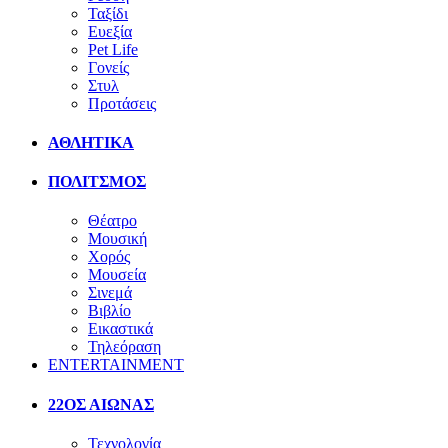
Ταξίδι
Ευεξία
Pet Life
Γονείς
Στυλ
Προτάσεις
ΑΘΛΗΤΙΚΑ
ΠΟΛΙΤΣΜΟΣ
Θέατρο
Μουσική
Χορός
Μουσεία
Σινεμά
Βιβλίο
Εικαστικά
Τηλεόραση
ENTERTAINMENT
22ΟΣ ΑΙΩΝΑΣ
Τεχνολογία