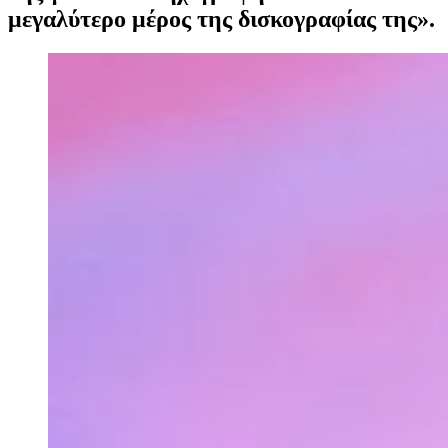
μεγαλύτερο μέρος της δισκογραφίας της».