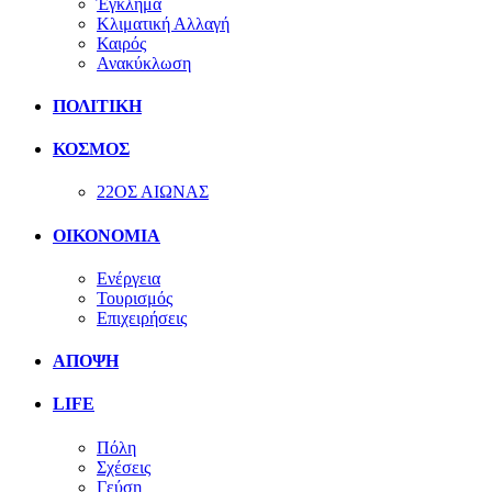
Έγκλημα
Κλιματική Αλλαγή
Καιρός
Ανακύκλωση
ΠΟΛΙΤΙΚΗ
ΚΟΣΜΟΣ
22ΟΣ ΑΙΩΝΑΣ
ΟΙΚΟΝΟΜΙΑ
Ενέργεια
Τουρισμός
Επιχειρήσεις
ΑΠΟΨΗ
LIFE
Πόλη
Σχέσεις
Γεύση