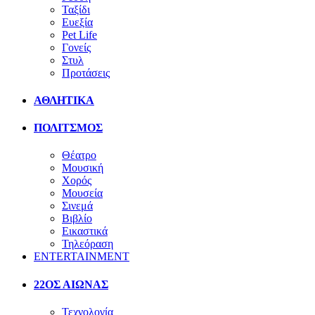
Ταξίδι
Ευεξία
Pet Life
Γονείς
Στυλ
Προτάσεις
ΑΘΛΗΤΙΚΑ
ΠΟΛΙΤΣΜΟΣ
Θέατρο
Μουσική
Χορός
Μουσεία
Σινεμά
Βιβλίο
Εικαστικά
Τηλεόραση
ENTERTAINMENT
22ΟΣ ΑΙΩΝΑΣ
Τεχνολογία