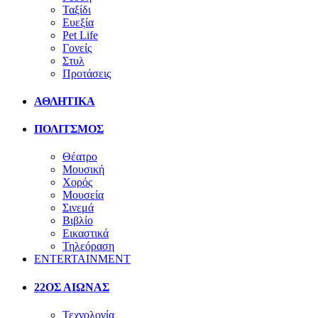
Ταξίδι
Ευεξία
Pet Life
Γονείς
Στυλ
Προτάσεις
ΑΘΛΗΤΙΚΑ
ΠΟΛΙΤΣΜΟΣ
Θέατρο
Μουσική
Χορός
Μουσεία
Σινεμά
Βιβλίο
Εικαστικά
Τηλεόραση
ENTERTAINMENT
22ΟΣ ΑΙΩΝΑΣ
Τεχνολογία