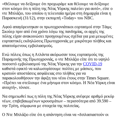
«Θέλουμε να δείξουμε ότι προχωράμε και θέλουμε να δείξουμε
στον κόσμο ότι η πόλη της Νέας Υόρκης παλεύει για αυτό», είπε ο
ντε Μπλάζιο, του οποίου η τελευταία ημέρα στη δημαρχία είναι η
Παρασκευή (31/12), στην εκπομπή «Today» του NBC.
Αφού απαγόρευτηκαν οι πρωτοχρονιάτικοι εορτασμοί στην Tάιμς
Σκούερ πριν από ένα χρόνο λόγω της πανδημίας, οι αρχές της
πόλης είχαν ανακοινώσει προηγουμένως σχέδια για μια μειωμένες
εορταστικές εκδηλώσεις Πρωτοχρονιάς με μικρότερο πλήθος και
απαιτούμενους εμβολιασμούς.
Ενώ πόλεις όπως η Ατλάντα ακύρωσαν τους εορτασμούς της
Παραμονής της Πρωτοχρονιάς, ο ντε Μπλάζιο είπε ότι το υψηλό
ποσοστό εμβολιασμού της Νέας Υόρκης για την
COVID-19
καθιστά εφικτό να καλωσορίσουμε πολίτες με μάσκες, που
κρατούν αποστάσεις ασφάλειας στο πλήθος για να
παρακολουθήσουν την άφιξη του νέου έτους στην Times Square.
«Πρέπει να στείλουμε ένα μήνυμα στον κόσμο. Η Νέα Υόρκη είναι
ανοιχτή», τόνισε.
Να σημειωθεί πως η πόλη της Νέας Υόρκης ανέφερε αριθμό ρεκόρ
νέων, επιβεβαιωμένων κρουσμάτων – περισσότερα από 39.590 –
την Τρίτη, σύμφωνα με στοιχεία της πολιτείας.
Ο Ντε Μπλάζιο είπε ότι η απάντηση είναι να «διπλασιαστούν οι