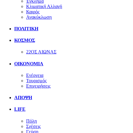
Έγκλημα
Κλιματική Αλλαγή
Καιρός
Ανακύκλωση
ΠΟΛΙΤΙΚΗ
ΚΟΣΜΟΣ
22ΟΣ ΑΙΩΝΑΣ
ΟΙΚΟΝΟΜΙΑ
Ενέργεια
Τουρισμός
Επιχειρήσεις
ΑΠΟΨΗ
LIFE
Πόλη
Σχέσεις
Γεύση