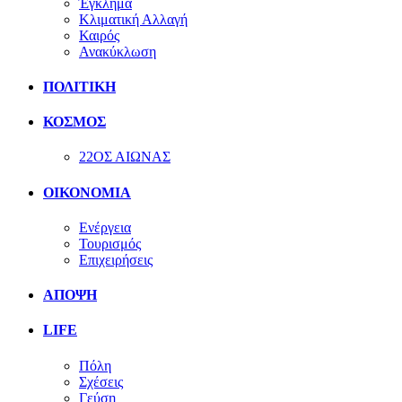
Έγκλημα
Κλιματική Αλλαγή
Καιρός
Ανακύκλωση
ΠΟΛΙΤΙΚΗ
ΚΟΣΜΟΣ
22ΟΣ ΑΙΩΝΑΣ
ΟΙΚΟΝΟΜΙΑ
Ενέργεια
Τουρισμός
Επιχειρήσεις
ΑΠΟΨΗ
LIFE
Πόλη
Σχέσεις
Γεύση