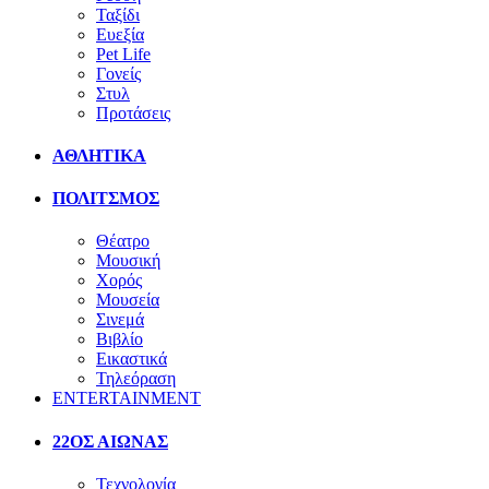
Ταξίδι
Ευεξία
Pet Life
Γονείς
Στυλ
Προτάσεις
ΑΘΛΗΤΙΚΑ
ΠΟΛΙΤΣΜΟΣ
Θέατρο
Μουσική
Χορός
Μουσεία
Σινεμά
Βιβλίο
Εικαστικά
Τηλεόραση
ENTERTAINMENT
22ΟΣ ΑΙΩΝΑΣ
Τεχνολογία