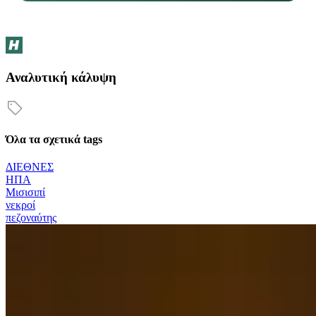
Αναλυτική κάλυψη
Όλα τα σχετικά tags
ΔΙΕΘΝΕΣ
ΗΠΑ
Μισισιπί
νεκροί
πεζοναύτης