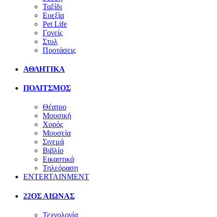
Ταξίδι
Ευεξία
Pet Life
Γονείς
Στυλ
Προτάσεις
ΑΘΛΗΤΙΚΑ
ΠΟΛΙΤΣΜΟΣ
Θέατρο
Μουσική
Χορός
Μουσεία
Σινεμά
Βιβλίο
Εικαστικά
Τηλεόραση
ENTERTAINMENT
22ΟΣ ΑΙΩΝΑΣ
Τεχνολογία