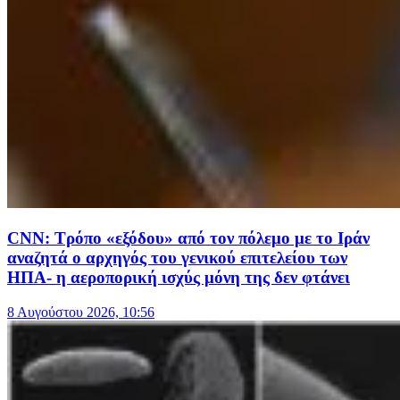
CNN: Τρόπο «εξόδου» από τον πόλεμο με το Ιράν
αναζητά ο αρχηγός του γενικού επιτελείου των
ΗΠΑ- η αεροπορική ισχύς μόνη της δεν φτάνει
8 Αυγούστου 2026, 10:56