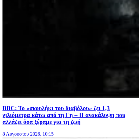
BBC: Το «σκουλήκι του διαβόλου» ζει 1,3
χιλιόμετρα κάτω από τη Γη – Η ανακάλυψη που
αλλάζει όσα ξέραμε για τη ζωή
8 Αυγούστου 2026, 10:15