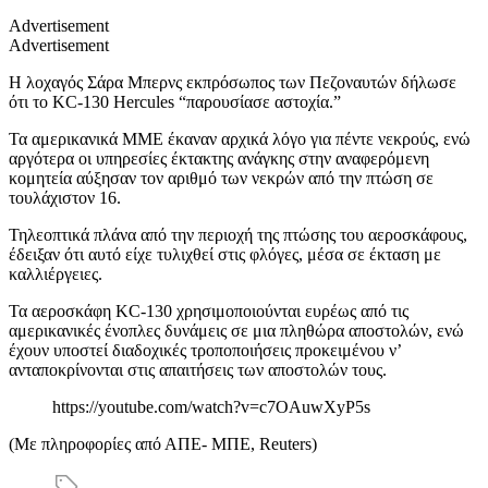
Advertisement
Advertisement
Η λοχαγός Σάρα Μπερνς εκπρόσωπος των Πεζοναυτών δήλωσε
ότι το KC-130 Hercules “παρουσίασε αστοχία.”
Τα αμερικανικά ΜΜΕ έκαναν αρχικά λόγο για πέντε νεκρούς, ενώ
αργότερα οι υπηρεσίες έκτακτης ανάγκης στην αναφερόμενη
κομητεία αύξησαν τον αριθμό των νεκρών από την πτώση σε
τουλάχιστον 16.
Τηλεοπτικά πλάνα από την περιοχή της πτώσης του αεροσκάφους,
έδειξαν ότι αυτό είχε τυλιχθεί στις φλόγες, μέσα σε έκταση με
καλλιέργειες.
Τα αεροσκάφη KC-130 χρησιμοποιούνται ευρέως από τις
αμερικανικές ένοπλες δυνάμεις σε μια πληθώρα αποστολών, ενώ
έχουν υποστεί διαδοχικές τροποποιήσεις προκειμένου ν’
ανταποκρίνονται στις απαιτήσεις των αποστολών τους.
https://youtube.com/watch?v=c7OAuwXyP5s
(Με πληροφορίες από ΑΠΕ- ΜΠΕ, Reuters)