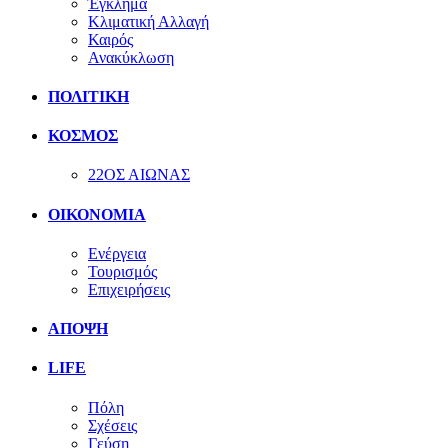
Έγκλημα
Κλιματική Αλλαγή
Καιρός
Ανακύκλωση
ΠΟΛΙΤΙΚΗ
ΚΟΣΜΟΣ
22ΟΣ ΑΙΩΝΑΣ
ΟΙΚΟΝΟΜΙΑ
Ενέργεια
Τουρισμός
Επιχειρήσεις
ΑΠΟΨΗ
LIFE
Πόλη
Σχέσεις
Γεύση