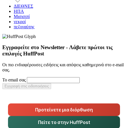
ΔΙΕΘΝΕΣ
ΗΠΑ
Μισισιπί
νεκροί
πεζοναύτης
Εγγραφείτε στο Newsletter - Λάβετε πρώτοι τις
επιλογές HuffPost
Οι πιο ενδιαφέρουσες ειδήσεις και απόψεις καθημερινά στο e-mail
σας.
Το email σας
Εγγραφή στις ειδοποιήσεις
Προτείνετε μια διόρθωση
Πείτε το στην HuffPost