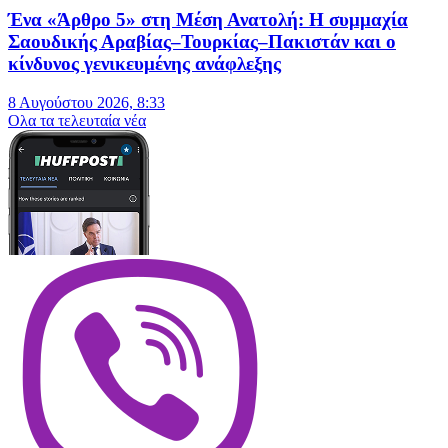
Ένα «Άρθρο 5» στη Μέση Ανατολή: Η συμμαχία
Σαουδικής Αραβίας–Τουρκίας–Πακιστάν και ο
κίνδυνος γενικευμένης ανάφλεξης
8 Αυγούστου 2026, 8:33
Oλα τα τελευταία νέα