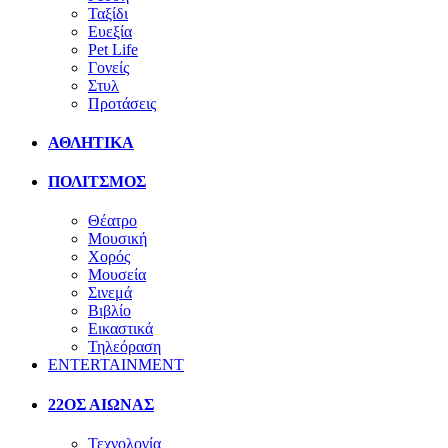
Ταξίδι
Ευεξία
Pet Life
Γονείς
Στυλ
Προτάσεις
ΑΘΛΗΤΙΚΑ
ΠΟΛΙΤΣΜΟΣ
Θέατρο
Μουσική
Χορός
Μουσεία
Σινεμά
Βιβλίο
Εικαστικά
Τηλεόραση
ENTERTAINMENT
22ΟΣ ΑΙΩΝΑΣ
Τεχνολογία