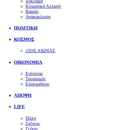
Έγκλημα
Κλιματική Αλλαγή
Καιρός
Ανακύκλωση
ΠΟΛΙΤΙΚΗ
ΚΟΣΜΟΣ
22ΟΣ ΑΙΩΝΑΣ
ΟΙΚΟΝΟΜΙΑ
Ενέργεια
Τουρισμός
Επιχειρήσεις
ΑΠΟΨΗ
LIFE
Πόλη
Σχέσεις
Γεύση