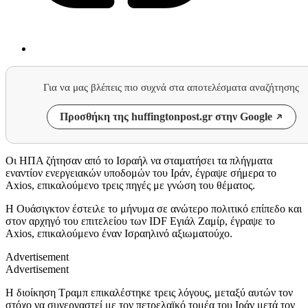
Για να μας βλέπεις πιο συχνά στα αποτελέσματα αναζήτησης
Προσθήκη της huffingtonpost.gr στην Google
Οι ΗΠΑ ζήτησαν από το Ισραήλ να σταματήσει τα πλήγματα
εναντίον ενεργειακών υποδομών του Ιράν, έγραψε σήμερα το
Axios, επικαλούμενο τρεις πηγές με γνώση του θέματος.
Η Ουάσιγκτον έστειλε το μήνυμα σε ανώτερο πολιτικό επίπεδο και
στον αρχηγό του επιτελείου των IDF Εγιάλ Ζαμίρ, έγραψε το
Axios, επικαλούμενο έναν Ισραηλινό αξιωματούχο.
Advertisement
Advertisement
Η διοίκηση Τραμπ επικαλέστηκε τρεις λόγους, μεταξύ αυτών τον
στόχο να συνεργαστεί με τον πετρελαϊκό τομέα του Ιράν μετά τον