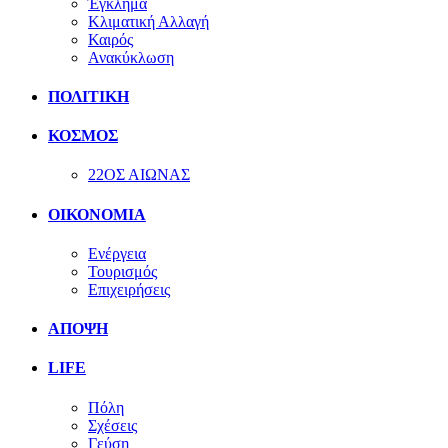
Έγκλημα
Κλιματική Αλλαγή
Καιρός
Ανακύκλωση
ΠΟΛΙΤΙΚΗ
ΚΟΣΜΟΣ
22ΟΣ ΑΙΩΝΑΣ
ΟΙΚΟΝΟΜΙΑ
Ενέργεια
Τουρισμός
Επιχειρήσεις
ΑΠΟΨΗ
LIFE
Πόλη
Σχέσεις
Γεύση