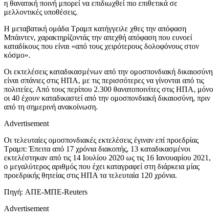
η θανατική ποινή μπορεί να επιδιωχθεί πιο επιθετικά σε
μελλοντικές υποθέσεις.
Η μεταβατική ομάδα Τραμπ κατήγγειλε χθες την απόφαση
Μπάιντεν, χαρακτηρίζοντάς την απεχθή απόφαση που ευνοεί
καταδίκους που είναι «από τους χειρότερους δολοφόνους στον
κόσμο».
Οι εκτελέσεις καταδικασμένων από την ομοσπονδιακή δικαιοσύνη
είναι σπάνιες στις ΗΠΑ, με τις περισσότερες να γίνονται από τις
πολιτείες. Από τους περίπου 2.300 θανατοποινίτες στις ΗΠΑ, μόνο
οι 40 έχουν καταδικαστεί από την ομοσπονδιακή δικαιοσύνη, πριν
από τη σημερινή ανακοίνωση.
Advertisement
Οι τελευταίες ομοσπονδιακές εκτελέσεις έγιναν επί προεδρίας
Τραμπ: Έπειτα από 17 χρόνια διακοπής, 13 καταδικασμένοι
εκτελέστηκαν από τις 14 Ιουλίου 2020 ως τις 16 Ιανουαρίου 2021,
ο μεγαλύτερος αριθμός που έχει καταγραφεί στη διάρκεια μίας
προεδρικής θητείας στις ΗΠΑ τα τελευταία 120 χρόνια.
Πηγή: ΑΠΕ-ΜΠΕ-Reuters
Advertisement