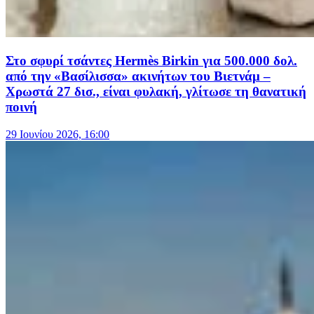
Στο σφυρί τσάντες Hermès Birkin για 500.000 δολ.
από την «Βασίλισσα» ακινήτων του Βιετνάμ –
Χρωστά 27 δισ., είναι φυλακή, γλίτωσε τη θανατική
ποινή
29 Ιουνίου 2026, 16:00