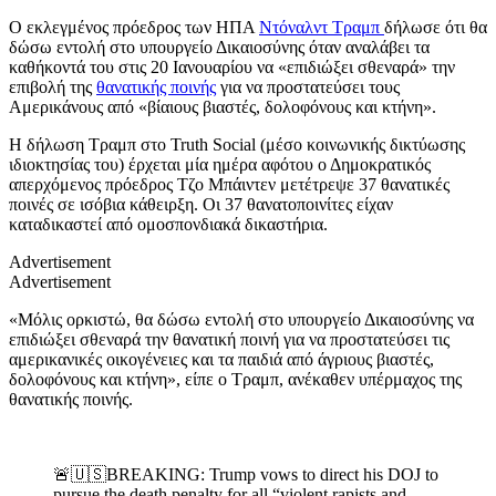
Ο εκλεγμένος πρόεδρος των ΗΠΑ
Ντόναλντ Τραμπ
δήλωσε ότι θα
δώσω εντολή στο υπουργείο Δικαιοσύνης όταν αναλάβει τα
καθήκοντά του στις 20 Ιανουαρίου να «επιδιώξει σθεναρά» την
επιβολή της
θανατικής ποινής
για να προστατεύσει τους
Αμερικάνους από «βίαιους βιαστές, δολοφόνους και κτήνη».
Η δήλωση Τραμπ στο Truth Social (μέσο κοινωνικής δικτύωσης
ιδιοκτησίας του) έρχεται μία ημέρα αφότου ο Δημοκρατικός
απερχόμενος πρόεδρος Τζο Μπάιντεν μετέτρεψε 37 θανατικές
ποινές σε ισόβια κάθειρξη. Οι 37 θανατοποινίτες είχαν
καταδικαστεί από ομοσπονδιακά δικαστήρια.
Advertisement
Advertisement
«Μόλις ορκιστώ, θα δώσω εντολή στο υπουργείο Δικαιοσύνης να
επιδιώξει σθεναρά την θανατική ποινή για να προστατεύσει τις
αμερικανικές οικογένειες και τα παιδιά από άγριους βιαστές,
δολοφόνους και κτήνη», είπε ο Τραμπ, ανέκαθεν υπέρμαχος της
θανατικής ποινής.
🚨🇺🇸BREAKING: Trump vows to direct his DOJ to
pursue the death penalty for all “violent rapists and