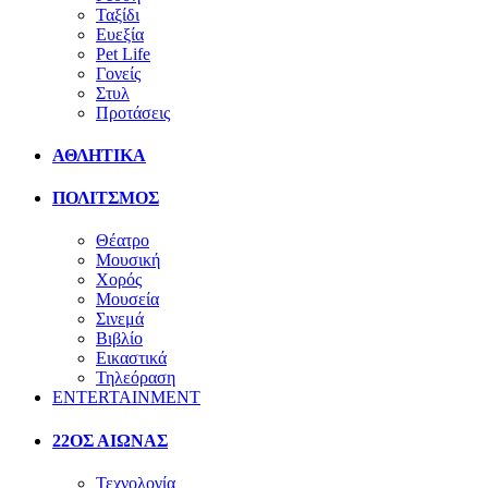
Ταξίδι
Ευεξία
Pet Life
Γονείς
Στυλ
Προτάσεις
ΑΘΛΗΤΙΚΑ
ΠΟΛΙΤΣΜΟΣ
Θέατρο
Μουσική
Χορός
Μουσεία
Σινεμά
Βιβλίο
Εικαστικά
Τηλεόραση
ENTERTAINMENT
22ΟΣ ΑΙΩΝΑΣ
Τεχνολογία