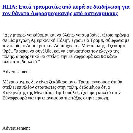
ΗΠΑ: Επτά τραυματίες από πυρά σε διαδήλωση για
τον θάνατο Αφροαμερικανής από αστυνομικούς
″Δεν μπορώ να κάθομαι και να βλέπω να συμβαίνει τέτοιο πράγμα
σε μία μεγάλη Αμερικανική Πόλη”, έγραψε ο Τραμπ, σύμφωνα με
τον οποίο, ο Δημοκρατικός Δήμαρχος της Μινεάπολης, Τζέικομπ
Φρέι, ”πρέπει να συνέλθει και να επανακτήσει τον έλεγχο της
πόλης, διαφορετικά θα στείλω την Εθνοφρουρά και θα κάνω
σωστά τη δουλειά.”
Advertisement
Μέχρι στιγμής δεν είναι ξεκάθαρο αν ο Τραμπ εννοούσε ότι θα
στείλει επιπλέον στρατιώτες στην πόλη, δεδομένου ότι ο
Κυβερνήτης της Μινεσότα, Τιμ Γουόλτζ, έχει ήδη καλέσει την
Εθνοφρουρά για την επαναφορά της τάξης στην περιοχή.
Advertisement