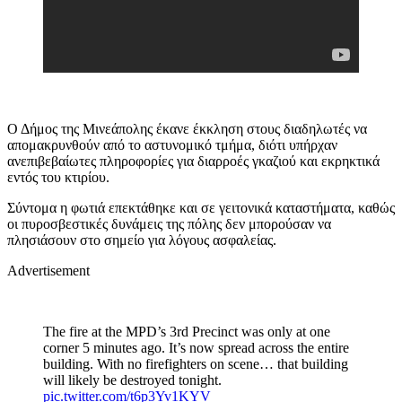
Ο Δήμος της Μινεάπολης έκανε έκκληση στους διαδηλωτές να
απομακρυνθούν από το αστυνομικό τμήμα, διότι υπήρχαν
ανεπιβεβαίωτες πληροφορίες για διαρροές γκαζιού και εκρηκτικά
εντός του κτιρίου.
Σύντομα η φωτιά επεκτάθηκε και σε γειτονικά καταστήματα, καθώς
οι πυροσβεστικές δυνάμεις της πόλης δεν μπορούσαν να
πλησιάσουν στο σημείο για λόγους ασφαλείας.
Advertisement
The fire at the MPD’s 3rd Precinct was only at one
corner 5 minutes ago. It’s now spread across the entire
building. With no firefighters on scene… that building
will likely be destroyed tonight.
pic.twitter.com/t6p3Yv1KYV