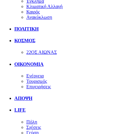
Έγκλημα
Κλιματική Αλλαγή
Καιρός
Ανακύκλωση
ΠΟΛΙΤΙΚΗ
ΚΟΣΜΟΣ
22ΟΣ ΑΙΩΝΑΣ
ΟΙΚΟΝΟΜΙΑ
Ενέργεια
Τουρισμός
Επιχειρήσεις
ΑΠΟΨΗ
LIFE
Πόλη
Σχέσεις
Γεύση