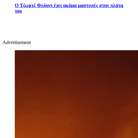
Ο Τζωρτζ Φλόυντ έχει ακόμα μαστιγιές στην πλάτη
του
Advertisement