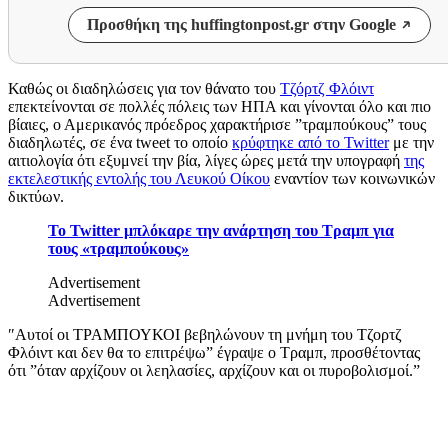
Προσθήκη της huffingtonpost.gr στην Google
Καθώς οι διαδηλώσεις για τον θάνατο του
Τζόρτζ Φλόιντ
επεκτείνονται σε πολλές πόλεις των ΗΠΑ και γίνονται όλο και πιο
βίαιες, ο Αμερικανός πρόεδρος χαρακτήρισε ”τραμπούκους” τους
διαδηλωτές, σε ένα tweet το οποίο
κρύφτηκε από το Twitter
με την
αιτιολογία ότι εξυμνεί την βία, λίγες ώρες μετά την υπογραφή
της
εκτελεστικής εντολής του Λευκού Οίκου
εναντίον των κοινωνικών
δικτύων.
Το Twitter μπλόκαρε την ανάρτηση του Τραμπ για
τους «τραμπούκους»
Advertisement
Advertisement
″Αυτοί οι ΤΡΑΜΠΟΥΚΟΙ βεβηλώνουν τη μνήμη του Τζορτζ
Φλόιντ και δεν θα το επιτρέψω” έγραψε ο Τραμπ, προσθέτοντας
ότι ”όταν αρχίζουν οι λεηλασίες, αρχίζουν και οι πυροβολισμοί.”