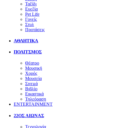
Ταξίδι
Ευεξία
Pet Life
Γονείς
Στυλ
Προτάσεις
ΑΘΛΗΤΙΚΑ
ΠΟΛΙΤΣΜΟΣ
Θέατρο
Μουσική
Χορός
Μουσεία
Σινεμά
Βιβλίο
Εικαστικά
Τηλεόραση
ENTERTAINMENT
22ΟΣ ΑΙΩΝΑΣ
Τεχνολογία