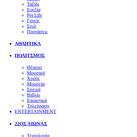
Ταξίδι
Ευεξία
Pet Life
Γονείς
Στυλ
Προτάσεις
ΑΘΛΗΤΙΚΑ
ΠΟΛΙΤΣΜΟΣ
Θέατρο
Μουσική
Χορός
Μουσεία
Σινεμά
Βιβλίο
Εικαστικά
Τηλεόραση
ENTERTAINMENT
22ΟΣ ΑΙΩΝΑΣ
Τεχνολογία