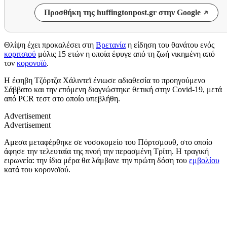
Προσθήκη της huffingtonpost.gr στην Google
Θλίψη έχει προκαλέσει στη
Βρετανία
η είδηση του θανάτου ενός
κοριτσιού
μόλις 15 ετών η οποία έφυγε από τη ζωή νικημένη από
τον
κορονοϊό
.
Η έφηβη Τζόρτζα Χάλιντεϊ ένιωσε αδιαθεσία το προηγούμενο
Σάββατο και την επόμενη διαγνώστηκε θετική στην Covid-19, μετά
από PCR τεστ στο οποίο υπεβλήθη.
Advertisement
Advertisement
Αμεσα μεταφέρθηκε σε νοσοκομείο του Πόρτσμουθ, στο οποίο
άφησε την τελευταία της πνοή την περασμένη Τρίτη. Η τραγική
ειρωνεία: την ίδια μέρα θα λάμβανε την πρώτη δόση του
εμβολίου
κατά του κορονοϊού.