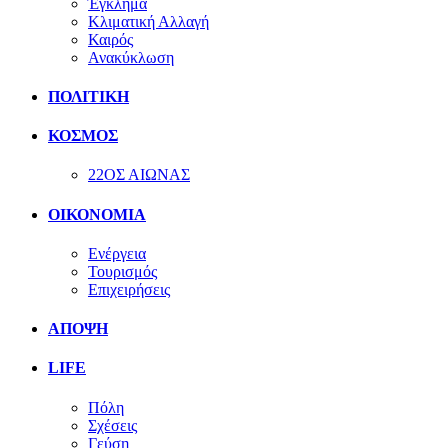
Έγκλημα
Κλιματική Αλλαγή
Καιρός
Ανακύκλωση
ΠΟΛΙΤΙΚΗ
ΚΟΣΜΟΣ
22ΟΣ ΑΙΩΝΑΣ
ΟΙΚΟΝΟΜΙΑ
Ενέργεια
Τουρισμός
Επιχειρήσεις
ΑΠΟΨΗ
LIFE
Πόλη
Σχέσεις
Γεύση