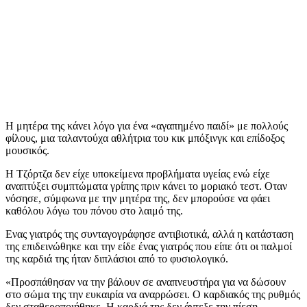
Η μητέρα της κάνει λόγο για ένα «αγαπημένο παιδί» με πολλούς
φίλους, μια ταλαντούχα αθλήτρια του κικ μπόξινγκ και επίδοξος
μουσικός.
Η Τζόρτζα δεν είχε υποκείμενα προβλήματα υγείας ενώ είχε
αναπτύξει συμπτώματα γρίπης πριν κάνει το μοριακό τεστ. Οταν
νόσησε, σύμφωνα με την μητέρα της, δεν μπορούσε να φάει
καθόλου λόγω του πόνου στο λαιμό της.
Ενας γιατρός της συνταγογράφησε αντιβιοτικά, αλλά η κατάσταση
της επιδεινώθηκε και την είδε ένας γιατρός που είπε ότι οι παλμοί
της καρδιά της ήταν διπλάσιοι από το φυσιολογικό.
«Προσπάθησαν να την βάλουν σε αναπνευστήρα για να δώσουν
στο σώμα της την ευκαιρία να αναρρώσει. Ο καρδιακός της ρυθμός
δεν σταθεροποιήθηκε. Η καρδιά της δεν άντεξε την πίεση.