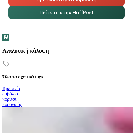
Πείτε το στην HuffPost
Αναλυτική κάλυψη
Όλα τα σχετικά tags
Βρετανία
εμβόλιο
κορίτσι
κορονοϊός