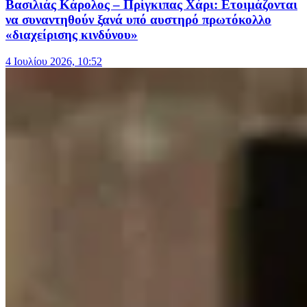
Βασιλιάς Κάρολος – Πρίγκιπας Χάρι: Ετοιμάζονται
να συναντηθούν ξανά υπό αυστηρό πρωτόκολλο
«διαχείρισης κινδύνου»
4 Ιουλίου 2026, 10:52