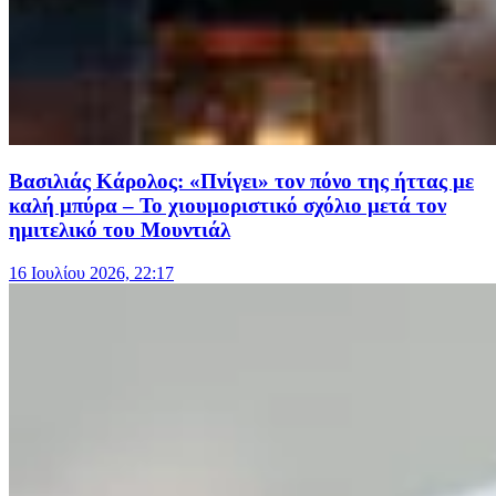
Βασιλιάς Κάρολος: «Πνίγει» τον πόνο της ήττας με
καλή μπύρα – Το χιουμοριστικό σχόλιο μετά τον
ημιτελικό του Μουντιάλ
16 Ιουλίου 2026, 22:17