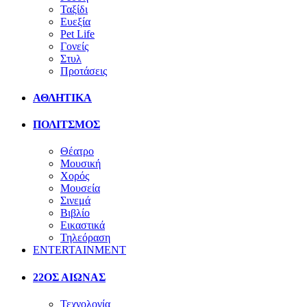
Ταξίδι
Ευεξία
Pet Life
Γονείς
Στυλ
Προτάσεις
ΑΘΛΗΤΙΚΑ
ΠΟΛΙΤΣΜΟΣ
Θέατρο
Μουσική
Χορός
Μουσεία
Σινεμά
Βιβλίο
Εικαστικά
Τηλεόραση
ENTERTAINMENT
22ΟΣ ΑΙΩΝΑΣ
Τεχνολογία