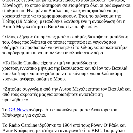
Μονάρχη”, το οποίο διατηρούν σε ετοιμότητα όλοι οι ραδιοφωνικοί
σταθμοί του Ηνωμένου Βασιλείου, ελπίζοντας φυσικά να μη
χρειαστεί ποτέ να το χρησιμοποιήσουν. Έτσι, το απόγευμα της
Τρίτης (19 Μαΐου), μεταδόθηκε λανθασμένα η ανακοίνωση ότι η
Αυτού Μεγαλειότητα ο Βασιλιάς είχε αποβιώσει».
Ο ίδιος εξήγησε ότι αμέσως μετά ο σταθμός διέκοψε τη μετάδοσή
του, όπως προβλέπεται σε τέτοιες περιπτώσεις, γεγονός που
οδήγησε το προσωπικό να αντιληφθεί το λάθος, να αποκαταστήσει
το πρόγραμμα και να μεταδώσει απολογία στον αέρα.
«Το Radio Caroline είχε την τιμή να μεταδώσει το
χριστουγεννιάτικο μήνυμα της Βασίλισσας και πλέον του Βασιλιά
και ελπίζουμε να συνεχίσουμε να το κάνουμε για πολλά ακόμη
χρόνια», ανέφερε ακόμη ο Μουρ.
«Ζητούμε συγγνώμη από την Αυτού Μεγαλειότητα τον Βασιλιά και
από τους ακροατές μας για οποιαδήποτε αναστάτωση
προκλήθηκε».
Το
GB News
ανέφερε ότι επικοινώνησε με τα Ανάκτορα του
Μπάκιγχαμ για σχόλιο.
Το Radio Caroline ιδρύθηκε το 1964 από τους Ρόναν Ο’Ράιλι και
Άλαν Κρόφορντ, με στόχο να ανταγωνιστεί το BBC. Για μεγάλο