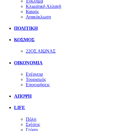
Έγκλημα
Κλιματική Αλλαγή
Καιρός
Ανακύκλωση
ΠΟΛΙΤΙΚΗ
ΚΟΣΜΟΣ
22ΟΣ ΑΙΩΝΑΣ
ΟΙΚΟΝΟΜΙΑ
Ενέργεια
Τουρισμός
Επιχειρήσεις
ΑΠΟΨΗ
LIFE
Πόλη
Σχέσεις
Γεύση