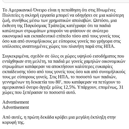
Το Αμερικανικό Όνειρο είναι η πεποίθηση ότι στις Ηνωμένες
Πολιτείες η σκληρή εργασία μπορεί να οδηγήσει σε μια καλύτερη
ζωή, συνήθως μέσω των χρηματικών απολαβών. Ωστόσο, μια
έκθεση της Παγκόσμιας Τράπεζας κατέγραψε ότι τα παιδιά
κατώτερων στρωμάτων μπορούν να φτάσουν σε ανώτερο
οικονομικό και εκπαιδευτικό επίπεδο τόσο από τους γονείς τους
όσο και από συνομήλικους με εύπορους γονείς πιο γρήγορα στις
υπόλοιπες αναπτυγμένες χώρες του πλανήτη παρά στις ΗΠΑ.
Συγκεκριμένα, σ
χεδόν σε όλες οι χώρες υψηλού εισοδήματος που
εντάχθηκαν στη μελέτη, τα παιδιά με γονείς χαμηλών οικονομικών
στρωμάτων κατάφεραν να αποκτήσουν καλύτερες ευκαιρίες
εκπαίδευσης τόσο από τους γονείς τους όσο και από συνομήλικούς
τους με εύπορους γονείς. Στις ΗΠΑ, το ποσοστό των παιδιών,
γεννημένων τη δεκαετία του 80′, που κατάφεραν να πετύχουν το
αμερικανικό όνειρο άγγιξε μόλις 12,5%. Υπάρχουν, επομένως, 31
χώρες που ξεπέρασαν το ποσοστό αυτό.
Advertisement
Advertisement
Από αυτές, η πρώτη δεκάδα κρύβει μια μεγάλη έκπληξη στην
κορυφή της.