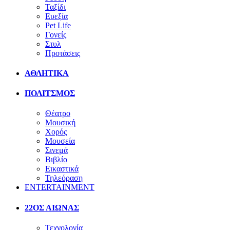
Ταξίδι
Ευεξία
Pet Life
Γονείς
Στυλ
Προτάσεις
ΑΘΛΗΤΙΚΑ
ΠΟΛΙΤΣΜΟΣ
Θέατρο
Μουσική
Χορός
Μουσεία
Σινεμά
Βιβλίο
Εικαστικά
Τηλεόραση
ENTERTAINMENT
22ΟΣ ΑΙΩΝΑΣ
Τεχνολογία