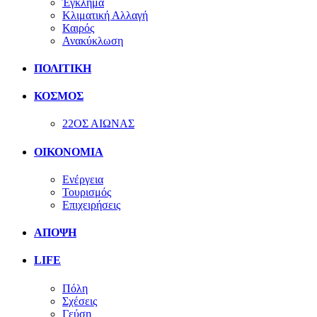
Έγκλημα
Κλιματική Αλλαγή
Καιρός
Ανακύκλωση
ΠΟΛΙΤΙΚΗ
ΚΟΣΜΟΣ
22ΟΣ ΑΙΩΝΑΣ
ΟΙΚΟΝΟΜΙΑ
Ενέργεια
Τουρισμός
Επιχειρήσεις
ΑΠΟΨΗ
LIFE
Πόλη
Σχέσεις
Γεύση