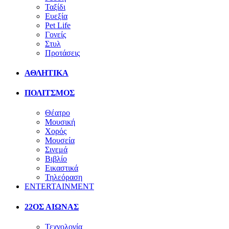
Ταξίδι
Ευεξία
Pet Life
Γονείς
Στυλ
Προτάσεις
ΑΘΛΗΤΙΚΑ
ΠΟΛΙΤΣΜΟΣ
Θέατρο
Μουσική
Χορός
Μουσεία
Σινεμά
Βιβλίο
Εικαστικά
Τηλεόραση
ENTERTAINMENT
22ΟΣ ΑΙΩΝΑΣ
Τεχνολογία