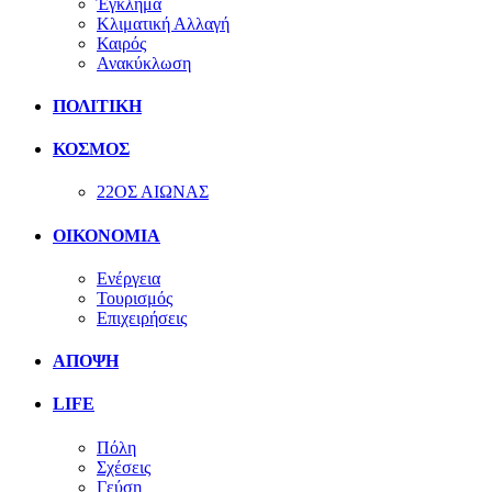
Έγκλημα
Κλιματική Αλλαγή
Καιρός
Ανακύκλωση
ΠΟΛΙΤΙΚΗ
ΚΟΣΜΟΣ
22ΟΣ ΑΙΩΝΑΣ
ΟΙΚΟΝΟΜΙΑ
Ενέργεια
Τουρισμός
Επιχειρήσεις
ΑΠΟΨΗ
LIFE
Πόλη
Σχέσεις
Γεύση