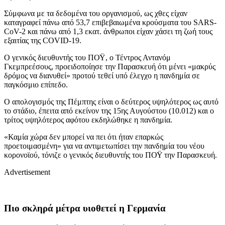
Σύμφωνα με τα δεδομένα του οργανισμού, ως χθες είχαν
καταγραφεί πάνω από 53,7 επιβεβαιωμένα κρούσματα του SARS-
CoV-2 και πάνω από 1,3 εκατ. άνθρωποι είχαν χάσει τη ζωή τους
εξαιτίας της COVID-19.
Ο γενικός διευθυντής του ΠΟΫ, ο Τέντρος Αντανόμ
Γκεμπρεέσους, προειδοποίησε την Παρασκευή ότι μένει «μακρύς
δρόμος να διανυθεί» προτού τεθεί υπό έλεγχο η πανδημία σε
παγκόσμιο επίπεδο.
Ο απολογισμός της Πέμπτης είναι ο δεύτερος υψηλότερος ως αυτό
το στάδιο, έπειτα από εκείνον της 15ης Αυγούστου (10.012) και ο
τρίτος υψηλότερος αφότου εκδηλώθηκε η πανδημία.
«Καμία χώρα δεν μπορεί να πει ότι ήταν επαρκώς
προετοιμασμένη» για να αντιμετωπίσει την πανδημία του νέου
κορονοϊού, τόνιζε ο γενικός διευθυντής του ΠΟΫ την Παρασκευή.
Advertisement
Πιο σκληρά μέτρα υιοθετεί η Γερμανία