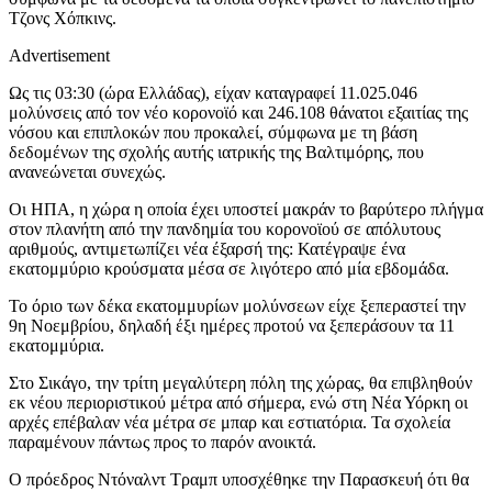
Τζονς Χόπκινς.
Advertisement
Ως τις 03:30 (ώρα Ελλάδας), είχαν καταγραφεί 11.025.046
μολύνσεις από τον νέο κορονοϊό και 246.108 θάνατοι εξαιτίας της
νόσου και επιπλοκών που προκαλεί, σύμφωνα με τη βάση
δεδομένων της σχολής αυτής ιατρικής της Βαλτιμόρης, που
ανανεώνεται συνεχώς.
Οι ΗΠΑ, η χώρα η οποία έχει υποστεί μακράν το βαρύτερο πλήγμα
στον πλανήτη από την πανδημία του κορονοϊού σε απόλυτους
αριθμούς, αντιμετωπίζει νέα έξαρσή της: Κατέγραψε ένα
εκατομμύριο κρούσματα μέσα σε λιγότερο από μία εβδομάδα.
Το όριο των δέκα εκατομμυρίων μολύνσεων είχε ξεπεραστεί την
9η Νοεμβρίου, δηλαδή έξι ημέρες προτού να ξεπεράσουν τα 11
εκατομμύρια.
Στο Σικάγο, την τρίτη μεγαλύτερη πόλη της χώρας, θα επιβληθούν
εκ νέου περιοριστικού μέτρα από σήμερα, ενώ στη Νέα Υόρκη οι
αρχές επέβαλαν νέα μέτρα σε μπαρ και εστιατόρια. Τα σχολεία
παραμένουν πάντως προς το παρόν ανοικτά.
Ο πρόεδρος Ντόναλντ Τραμπ υποσχέθηκε την Παρασκευή ότι θα