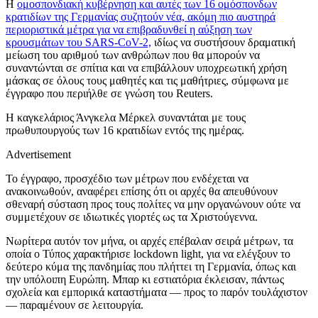
Η
ομοσπονδιακή κυβέρνηση και αυτές των 16 ομόσπονδων
κρατιδίων της Γερμανίας συζητούν νέα, ακόμη πιο αυστηρά
περιοριστικά μέτρα για να επιβραδυνθεί η αύξηση των
κρουσμάτων του SARS-CoV-2,
ιδίως να συστήσουν δραματική
μείωση του αριθμού των ανθρώπων που θα μπορούν να
συναντώνται σε σπίτια και να επιβάλλουν υποχρεωτική χρήση
μάσκας σε όλους τους μαθητές και τις μαθήτριες, σύμφωνα με
έγγραφο που περιήλθε σε γνώση του Reuters.
Η καγκελάριος Άνγκελα Μέρκελ συναντάται με τους
πρωθυπουργούς των 16 κρατιδίων εντός της ημέρας.
Advertisement
Το έγγραφο, προσχέδιο των μέτρων που ενδέχεται να
ανακοινωθούν, αναφέρει επίσης ότι οι αρχές θα απευθύνουν
σθεναρή σύσταση προς τους πολίτες να μην οργανώνουν ούτε να
συμμετέχουν σε ιδιωτικές γιορτές ως τα Χριστούγεννα.
Νωρίτερα αυτόν τον μήνα, οι αρχές επέβαλαν σειρά μέτρων, τα
οποία ο Τύπος χαρακτήρισε lockdown light, για να ελέγξουν το
δεύτερο κύμα της πανδημίας που πλήττει τη Γερμανία, όπως και
την υπόλοιπη Ευρώπη. Μπαρ κι εστιατόρια έκλεισαν, πάντως
σχολεία και εμπορικά καταστήματα — προς το παρόν τουλάχιστον
— παραμένουν σε λειτουργία.