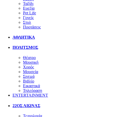
Ταξίδι
Ευεξία
Pet Life
Γονείς
Στυλ
Προτάσεις
ΑΘΛΗΤΙΚΑ
ΠΟΛΙΤΣΜΟΣ
Θέατρο
Μουσική
Χορός
Μουσεία
Σινεμά
Βιβλίο
Εικαστικά
Τηλεόραση
ENTERTAINMENT
22ΟΣ ΑΙΩΝΑΣ
Τεχνολογία