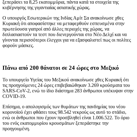
ξεπεράσει τα 8,25 εκατομμύρια, πάντα κατά τα στοιχεία της
κυβέρνησης της γιγαντιαίας ασιατικής χώρας.
Ο υπουργός Εσωτερικών της Ινδίας Αμίτ Σα ανακοίνωσε χθες
Κυριακή ότι αποφασίστηκε να μεταφερθούν εσπευσμένα στην
πρωτεύουσα γιατροί από άλλες περιοχές της χώρας, να
διπλασιαστούν τα τεστ που διενεργούνται στο Νέο Δελχί και να
γίνονται περισσότεροι έλεγχοι για να εξασφαλιστεί πως οι πολίτες
φορούν μάσκες.
Πάνω από 200 θάνατοι σε 24 ώρες στο Μεξικό
Το υπουργείο Υγείας του Μεξικού ανακοίνωσε χθες Κυριακή ότι
τις προηγούμενες 24 ώρες επιβεβαιώθηκαν 3.269 κρούσματα του
SARS-CoV-2, ενώ το ίδιο διάστημα 283 άνθρωποι υπέκυψαν στην
COVID-19.
Επίσημα, ο απολογισμός των θυμάτων της πανδημίας του νέου
κορονοϊού έχει φθάσει τους 98.542 νεκρούς ως αυτό το στάδιο,
ενώ οι άνθρωποι που έχουν προσβληθεί είναι 1.006.522. Το όριο
του ενός εκατομμυρίου κρουσμάτων ξεπεράστηκε την
προηγουμένη.