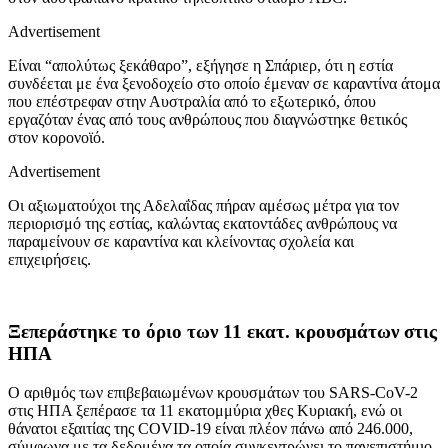
Advertisement
Είναι “απολύτως ξεκάθαρο”, εξήγησε η Σπάριερ, ότι η εστία
συνδέεται με ένα ξενοδοχείο στο οποίο έμεναν σε καραντίνα άτομα
που επέστρεφαν στην Αυστραλία από το εξωτερικό, όπου
εργαζόταν ένας από τους ανθρώπους που διαγνώστηκε θετικός
στον κορονοϊό.
Advertisement
Οι αξιωματούχοι της Αδελαΐδας πήραν αμέσως μέτρα για τον
περιορισμό της εστίας, καλώντας εκατοντάδες ανθρώπους να
παραμείνουν σε καραντίνα και κλείνοντας σχολεία και
επιχειρήσεις.
Ξεπεράστηκε το όριο των 11 εκατ. κρουσμάτων στις
ΗΠΑ
Ο αριθμός των επιβεβαιωμένων κρουσμάτων του SARS-CoV-2
στις ΗΠΑ ξεπέρασε τα 11 εκατομμύρια χθες Κυριακή, ενώ οι
θάνατοι εξαιτίας της COVID-19 είναι πλέον πάνω από 246.000,
σύμφωνα με τα δεδομένα τα οποία συγκεντρώνει το πανεπιστήμιο