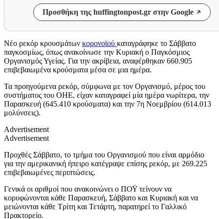
Προσθήκη της huffingtonpost.gr στην Google
Νέο ρεκόρ κρουσμάτων
κορονοϊού
καταγράφηκε το Σάββατο
παγκοσμίως, όπως ανακοίνωσε την Κυριακή ο Παγκόσμιος
Οργανισμός Υγείας. Για την ακρίβεια, αναφέρθηκαν 660.905
επιβεβαιωμένα κρούσματα μέσα σε μια ημέρα.
Τα προηγούμενα ρεκόρ, σύμφωνα με τον Οργανισμό, μέρος του
συστήματος του ΟΗΕ, είχαν καταγραφεί μία ημέρα νωρίτερα, την
Παρασκευή (645.410 κρούσματα) και την 7η Νοεμβρίου (614.013
μολύνσεις).
Advertisement
Advertisement
Προχθές Σάββατο, το τμήμα του Οργανισμού που είναι αρμόδιο
για την αμερικανική ήπειρο κατέγραψε επίσης ρεκόρ, με 269.225
επιβεβαιωμένες περιπτώσεις.
Γενικά οι αριθμοί που ανακοινώνει ο ΠΟΫ τείνουν να
κορυφώνονται κάθε Παρασκευή, Σάββατο και Κυριακή και να
μειώνoνται κάθε Τρίτη και Τετάρτη, παρατηρεί το Γαλλικό
Πρακτορείο.