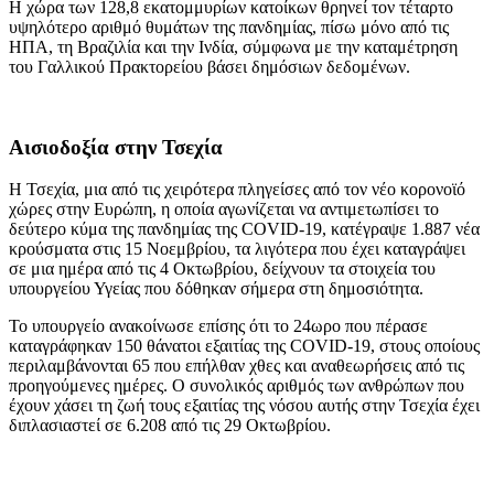
Η χώρα των 128,8 εκατομμυρίων κατοίκων θρηνεί τον τέταρτο
υψηλότερο αριθμό θυμάτων της πανδημίας, πίσω μόνο από τις
ΗΠΑ, τη Βραζιλία και την Ινδία, σύμφωνα με την καταμέτρηση
του Γαλλικού Πρακτορείου βάσει δημόσιων δεδομένων.
Αισιοδοξία στην Τσεχία
Η Τσεχία, μια από τις χειρότερα πληγείσες από τον νέο κορονοϊό
χώρες στην Ευρώπη, η οποία αγωνίζεται να αντιμετωπίσει το
δεύτερο κύμα της πανδημίας της COVID-19, κατέγραψε 1.887 νέα
κρούσματα στις 15 Νοεμβρίου, τα λιγότερα που έχει καταγράψει
σε μια ημέρα από τις 4 Οκτωβρίου, δείχνουν τα στοιχεία του
υπουργείου Υγείας που δόθηκαν σήμερα στη δημοσιότητα.
Το υπουργείο ανακοίνωσε επίσης ότι το 24ωρο που πέρασε
καταγράφηκαν 150 θάνατοι εξαιτίας της COVID-19, στους οποίους
περιλαμβάνονται 65 που επήλθαν χθες και αναθεωρήσεις από τις
προηγούμενες ημέρες. Ο συνολικός αριθμός των ανθρώπων που
έχουν χάσει τη ζωή τους εξαιτίας της νόσου αυτής στην Τσεχία έχει
διπλασιαστεί σε 6.208 από τις 29 Οκτωβρίου.