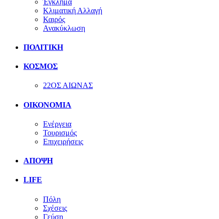
Έγκλημα
Κλιματική Αλλαγή
Καιρός
Ανακύκλωση
ΠΟΛΙΤΙΚΗ
ΚΟΣΜΟΣ
22ΟΣ ΑΙΩΝΑΣ
ΟΙΚΟΝΟΜΙΑ
Ενέργεια
Τουρισμός
Επιχειρήσεις
ΑΠΟΨΗ
LIFE
Πόλη
Σχέσεις
Γεύση