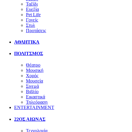
Ταξίδι
Ευεξία
Pet Life
Γονείς
Στυλ
Προτάσεις
ΑΘΛΗΤΙΚΑ
ΠΟΛΙΤΣΜΟΣ
Θέατρο
Μουσική
Χορός
Μουσεία
Σινεμά
Βιβλίο
Εικαστικά
Τηλεόραση
ENTERTAINMENT
22ΟΣ ΑΙΩΝΑΣ
Τεχνολογία