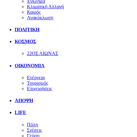
Έγκλημα
Κλιματική Αλλαγή
Καιρός
Ανακύκλωση
ΠΟΛΙΤΙΚΗ
ΚΟΣΜΟΣ
22ΟΣ ΑΙΩΝΑΣ
ΟΙΚΟΝΟΜΙΑ
Ενέργεια
Τουρισμός
Επιχειρήσεις
ΑΠΟΨΗ
LIFE
Πόλη
Σχέσεις
Γεύση