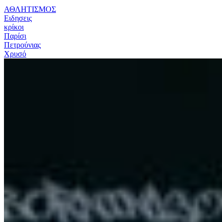
ΑΘΛΗΤΙΣΜΟΣ
Ειδησεις
κρίκοι
Παρίσι
Πετρούνιας
Χρυσό