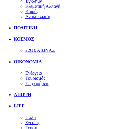
Έγκλημα
Κλιματική Αλλαγή
Καιρός
Ανακύκλωση
ΠΟΛΙΤΙΚΗ
ΚΟΣΜΟΣ
22ΟΣ ΑΙΩΝΑΣ
ΟΙΚΟΝΟΜΙΑ
Ενέργεια
Τουρισμός
Επιχειρήσεις
ΑΠΟΨΗ
LIFE
Πόλη
Σχέσεις
Γεύση