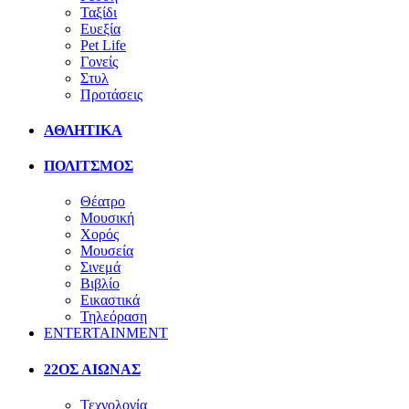
Ταξίδι
Ευεξία
Pet Life
Γονείς
Στυλ
Προτάσεις
ΑΘΛΗΤΙΚΑ
ΠΟΛΙΤΣΜΟΣ
Θέατρο
Μουσική
Χορός
Μουσεία
Σινεμά
Βιβλίο
Εικαστικά
Τηλεόραση
ENTERTAINMENT
22ΟΣ ΑΙΩΝΑΣ
Τεχνολογία