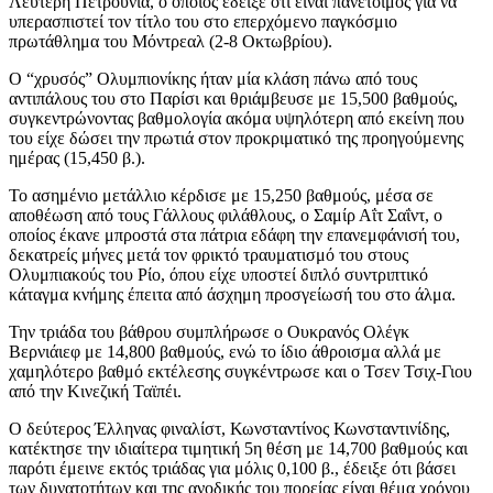
Λευτέρη Πετρούνια, ο οποίος έδειξε ότι είναι πανέτοιμος για να
υπερασπιστεί τον τίτλο του στο επερχόμενο παγκόσμιο
πρωτάθλημα του Μόντρεαλ (2-8 Οκτωβρίου).
Ο “χρυσός” Ολυμπιονίκης ήταν μία κλάση πάνω από τους
αντιπάλους του στο Παρίσι και θριάμβευσε με 15,500 βαθμούς,
συγκεντρώνοντας βαθμολογία ακόμα υψηλότερη από εκείνη που
του είχε δώσει την πρωτιά στον προκριματικό της προηγούμενης
ημέρας (15,450 β.).
Το ασημένιο μετάλλιο κέρδισε με 15,250 βαθμούς, μέσα σε
αποθέωση από τους Γάλλους φιλάθλους, ο Σαμίρ Αΐτ Σαΐντ, ο
οποίος έκανε μπροστά στα πάτρια εδάφη την επανεμφάνισή του,
δεκατρείς μήνες μετά τον φρικτό τραυματισμό του στους
Ολυμπιακούς του Ρίο, όπου είχε υποστεί διπλό συντριπτικό
κάταγμα κνήμης έπειτα από άσχημη προσγείωσή του στο άλμα.
Την τριάδα του βάθρου συμπλήρωσε ο Ουκρανός Ολέγκ
Βερνιάιεφ με 14,800 βαθμούς, ενώ το ίδιο άθροισμα αλλά με
χαμηλότερο βαθμό εκτέλεσης συγκέντρωσε και ο Τσεν Τσιχ-Γιου
από την Κινεζική Ταϊπέι.
Ο δεύτερος Έλληνας φιναλίστ, Κωνσταντίνος Κωνσταντινίδης,
κατέκτησε την ιδιαίτερα τιμητική 5η θέση με 14,700 βαθμούς και
παρότι έμεινε εκτός τριάδας για μόλις 0,100 β., έδειξε ότι βάσει
των δυνατοτήτων και της ανοδικής του πορείας είναι θέμα χρόνου