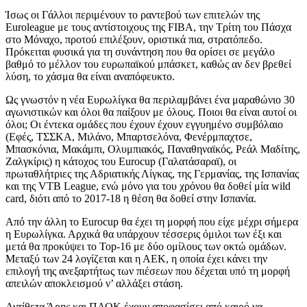
Ίσως οι Γάλλοι περιμένουν το ραντεβού των επιτελών της
Euroleague με τους αντίστοιχους της FIBA, την Τρίτη του Πάσχα
στο Μόναχο, προτού επιλέξουν, οριστικά πια, στρατόπεδο.
Πρόκειται φυσικά για τη συνάντηση που θα ορίσει σε μεγάλο
βαθμό το μέλλον του ευρωπαϊκού μπάσκετ, καθώς αν δεν βρεθεί
λύση, το χάσμα θα είναι αναπόφευκτο.
Ως γνωστόν η νέα Ευρωλίγκα θα περιλαμβάνει ένα μαραθώνιο 30
αγωνιστικών και όλοι θα παίξουν με όλους. Ποιοι θα είναι αυτοί οι
όλοι; Οι έντεκα ομάδες που έχουν έχουν εγγυημένο συμβόλαιο
(Εφές, ΤΣΣΚΑ, Μιλάνο, Μπαρτσελόνα, Φενέρμπαχτσε,
Μπασκόνια, Μακάμπι, Ολυμπιακός, Παναθηναϊκός, Ρεάλ Μαδίτης,
Ζαλγκίρις) η κάτοχος του Eurocup (Γαλατάσαραϊ), οι
πρωταθλήτριες της Αδριατικής Λίγκας, της Γερμανίας, της Ισπανίας
και της VTB League, ενώ μόνο για του χρόνου θα δοθεί μία wild
card, διότι από το 2017-18 η θέση θα δοθεί στην Ισπανία.
Από την άλλη το Eurocup θα έχει τη μορφή που είχε μέχρι σήμερα
η Ευρωλίγκα. Αρχικά θα υπάρχουν τέσσερις όμιλοι των έξι και
μετά θα προκύψει το Top-16 με δύο ομίλους των οκτώ ομάδων.
Μεταξύ των 24 λογίζεται και η ΑΕΚ, η οποία έχει κάνει την
επιλογή της ανεξαρτήτως των πιέσεων που δέχεται υπό τη μορφή
απειλών αποκλεισμού ν’ αλλάξει στάση.
Αντίθετα Άρης και ΠΑΟΚ έχουν αποφασίσει από καιρό να