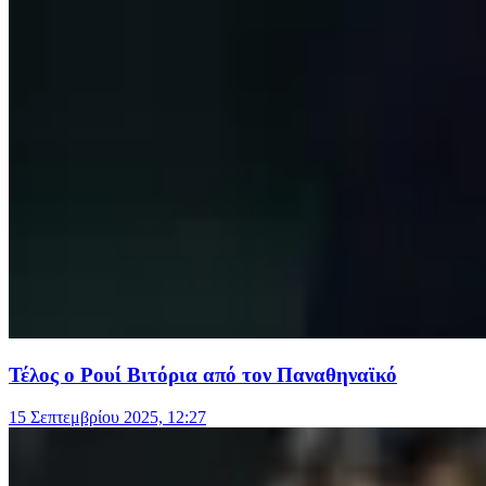
Τέλος ο Ρουί Βιτόρια από τον Παναθηναϊκό
15 Σεπτεμβρίου 2025, 12:27