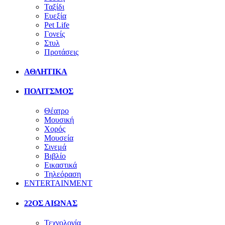
Ταξίδι
Ευεξία
Pet Life
Γονείς
Στυλ
Προτάσεις
ΑΘΛΗΤΙΚΑ
ΠΟΛΙΤΣΜΟΣ
Θέατρο
Μουσική
Χορός
Μουσεία
Σινεμά
Βιβλίο
Εικαστικά
Τηλεόραση
ENTERTAINMENT
22ΟΣ ΑΙΩΝΑΣ
Τεχνολογία