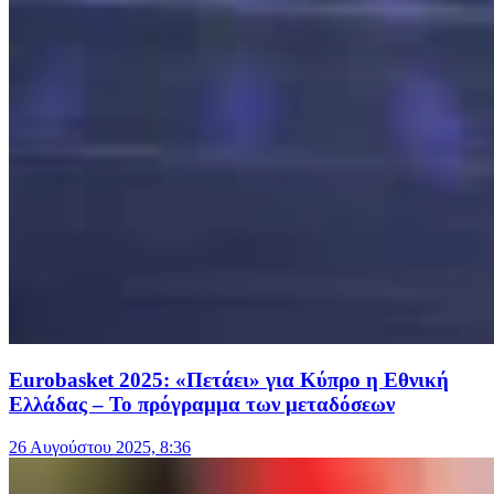
Eurobasket 2025: «Πετάει» για Κύπρο η Εθνική
Ελλάδας – Το πρόγραμμα των μεταδόσεων
26 Αυγούστου 2025, 8:36