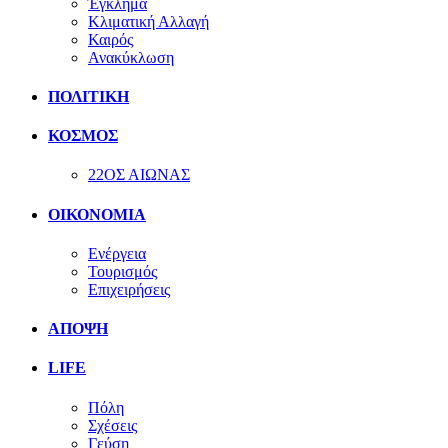
Έγκλημα
Κλιματική Αλλαγή
Καιρός
Ανακύκλωση
ΠΟΛΙΤΙΚΗ
ΚΟΣΜΟΣ
22ΟΣ ΑΙΩΝΑΣ
ΟΙΚΟΝΟΜΙΑ
Ενέργεια
Τουρισμός
Επιχειρήσεις
ΑΠΟΨΗ
LIFE
Πόλη
Σχέσεις
Γεύση