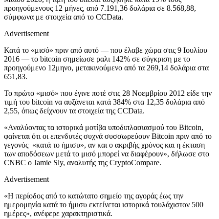
προηγούμενους 12 μήνες, από 7.191,36 δολάρια σε 8.568,88,
σύμφωνα με στοιχεία από το CCData.
Advertisement
Κατά το «μισό» πριν από αυτό — που έλαβε χώρα στις 9 Ιουλίου
2016 — το bitcoin σημείωσε ραλι 142% σε σύγκριση με το
προηγούμενο 12μηνο, μετακινούμενο από τα 269,14 δολάρια στα
651,83.
Το πρώτο «μισό» που έγινε ποτέ στις 28 Νοεμβρίου 2012 είδε την
τιμή του bitcoin να αυξάνεται κατά 384% στα 12,35 δολάρια από
2,55, όπως δείχνουν τα στοιχεία της CCData.
«Αναλύοντας τα ιστορικά μοτίβα υποδιπλασιασμού του Bitcoin,
φαίνεται ότι οι επενδυτές συχνά συσσωρεύουν Bitcoin πριν από το
γεγονός «κατά το ήμισυ», αν και ο ακριβής χρόνος και η έκταση
των αποδόσεων μετά το μισό μπορεί να διαφέρουν», δήλωσε στο
CNBC ο Jamie Sly, αναλυτής της CryptoCompare.
Advertisement
«Η περίοδος από το κατώτατο σημείο της αγοράς έως την
ημερομηνία κατά το ήμισυ εκτείνεται ιστορικά τουλάχιστον 500
ημέρες», ανέφερε χαρακτηριστικά.