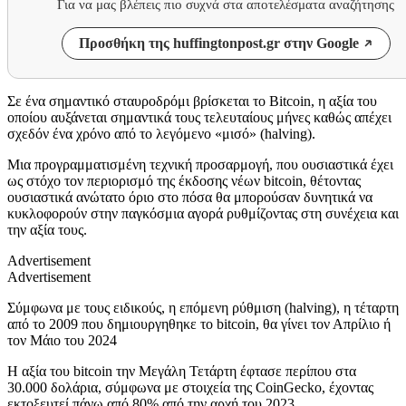
Για να μας βλέπεις πιο συχνά στα αποτελέσματα αναζήτησης
Προσθήκη της huffingtonpost.gr στην Google
Σε ένα σημαντικό σταυροδρόμι βρίσκεται το Bitcoin, η αξία του
οποίου αυξάνεται σημαντικά τους τελευταίους μήνες καθώς απέχει
σχεδόν ένα χρόνο από το λεγόμενο «μισό» (halving).
Μια προγραμματισμένη τεχνική προσαρμογή, που ουσιαστικά έχει
ως στόχο τον περιορισμό της έκδοσης νέων bitcoin, θέτοντας
ουσιαστικά ανώτατο όριο στο πόσα θα μπορούσαν δυνητικά να
κυκλοφορούν στην παγκόσμια αγορά ρυθμίζοντας στη συνέχεια και
την αξία τους.
Advertisement
Advertisement
Σύμφωνα με τους ειδικούς, η επόμενη ρύθμιση (halving), η τέταρτη
από το 2009 που δημιουργηθηκε το bitcoin, θα γίνει τον Απρίλιο ή
τον Μάιο του 2024
Η αξία του bitcoin την Μεγάλη Τετάρτη έφτασε περίπου στα
30.000 δολάρια, σύμφωνα με στοιχεία της CoinGecko, έχοντας
εκτοξευτεί πάνω από 80% από την αρχή του 2023.