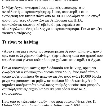
Ο Vijay Ayyar, αντιπρόεδρος εταιρικής ανάπτυξης στο
ανταλλακτήριο κρυπτογράφησης Luno, υποστηρίζει ότι η
εκτόξευση του bitcoin πάνω από τα 30.000 δολάρια σε μια εποχή
που οι τράπεζες κλυδωνίζονται σε Ευρώπη και ΗΠΑ,
προκαλώντας οικονομική αβεβαιότητα, σημαίνει ότι
ολοκληρώνεται ένας κύκλος για το κρυπτονόμισμα. Για να ανοίξει
φυσικά ο επόμενος.
Τι είναι το halving
«Αυτό είναι μια εικόνα που παρατηρείται σχεδόν πάντα ένα χρόνο
πριν από το λεγόμενο «halving», (την μείωση κατά του ήμισυ) που
παραδοσιακά γίνεται κάθε τέσσερα χρόνια» υποστηρίζει ο Ayyar.
Για να κατανοήσει κανείς την διαδικασία του halving, αρκεί να
γνωρίζει ότι ο κώδικας του bitcoin είναι δομημένος κατά τέτοιο
τρόπο ώστε οι miners θα μειώνονται στο μισό ανά 210.000 blocks,
μέχρι να φτάσουν στο μηδέν, σε περίπου δύο δεκαετίες. Αυτό
σημαίνει αυτόματα ότι ο ανώτατος αριθμός bitcoins που μπορούν
να υπάρξουν/”εξορυχθούν” δεν θα ξεπεράσει ποτέ τα 21
εκατομμύρια.
Πριν από το τελευταίο «μισό», που πραγματοποιήθηκε στις 11
Μαΐου 2020, η τιμή του bitcoin αυξήθηκε κατά 19% τους