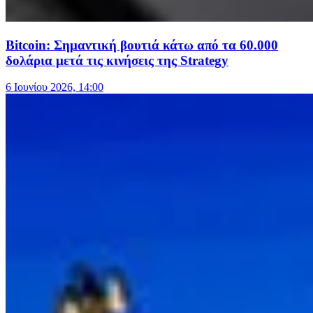
Bitcoin: Σημαντική βουτιά κάτω από τα 60.000
δολάρια μετά τις κινήσεις της Strategy
6 Ιουνίου 2026, 14:00