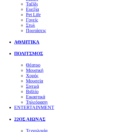
Ταξίδι
Ευεξία
Pet Life
Γονείς
Στυλ
Προτάσεις
ΑΘΛΗΤΙΚΑ
ΠΟΛΙΤΣΜΟΣ
Θέατρο
Μουσική
Χορός
Μουσεία
Σινεμά
Βιβλίο
Εικαστικά
Τηλεόραση
ENTERTAINMENT
22ΟΣ ΑΙΩΝΑΣ
Τεχνολογία