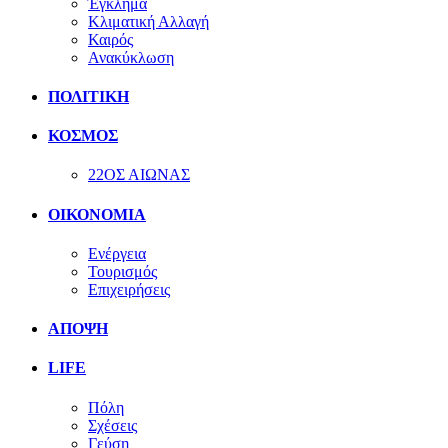
Έγκλημα
Κλιματική Αλλαγή
Καιρός
Ανακύκλωση
ΠΟΛΙΤΙΚΗ
ΚΟΣΜΟΣ
22ΟΣ ΑΙΩΝΑΣ
ΟΙΚΟΝΟΜΙΑ
Ενέργεια
Τουρισμός
Επιχειρήσεις
ΑΠΟΨΗ
LIFE
Πόλη
Σχέσεις
Γεύση