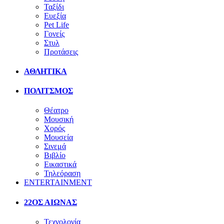
Ταξίδι
Ευεξία
Pet Life
Γονείς
Στυλ
Προτάσεις
ΑΘΛΗΤΙΚΑ
ΠΟΛΙΤΣΜΟΣ
Θέατρο
Μουσική
Χορός
Μουσεία
Σινεμά
Βιβλίο
Εικαστικά
Τηλεόραση
ENTERTAINMENT
22ΟΣ ΑΙΩΝΑΣ
Τεχνολογία