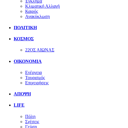
Έγκλημα
Κλιματική Αλλαγή
Καιρός
Ανακύκλωση
ΠΟΛΙΤΙΚΗ
ΚΟΣΜΟΣ
22ΟΣ ΑΙΩΝΑΣ
ΟΙΚΟΝΟΜΙΑ
Ενέργεια
Τουρισμός
Επιχειρήσεις
ΑΠΟΨΗ
LIFE
Πόλη
Σχέσεις
Γεύση