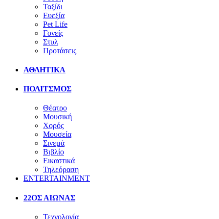
Ταξίδι
Ευεξία
Pet Life
Γονείς
Στυλ
Προτάσεις
ΑΘΛΗΤΙΚΑ
ΠΟΛΙΤΣΜΟΣ
Θέατρο
Μουσική
Χορός
Μουσεία
Σινεμά
Βιβλίο
Εικαστικά
Τηλεόραση
ENTERTAINMENT
22ΟΣ ΑΙΩΝΑΣ
Τεχνολογία