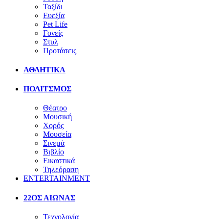
Ταξίδι
Ευεξία
Pet Life
Γονείς
Στυλ
Προτάσεις
ΑΘΛΗΤΙΚΑ
ΠΟΛΙΤΣΜΟΣ
Θέατρο
Μουσική
Χορός
Μουσεία
Σινεμά
Βιβλίο
Εικαστικά
Τηλεόραση
ENTERTAINMENT
22ΟΣ ΑΙΩΝΑΣ
Τεχνολογία