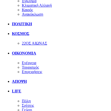
Έγκλημα
Κλιματική Αλλαγή
Καιρός
Ανακύκλωση
ΠΟΛΙΤΙΚΗ
ΚΟΣΜΟΣ
22ΟΣ ΑΙΩΝΑΣ
ΟΙΚΟΝΟΜΙΑ
Ενέργεια
Τουρισμός
Επιχειρήσεις
ΑΠΟΨΗ
LIFE
Πόλη
Σχέσεις
Γεύση