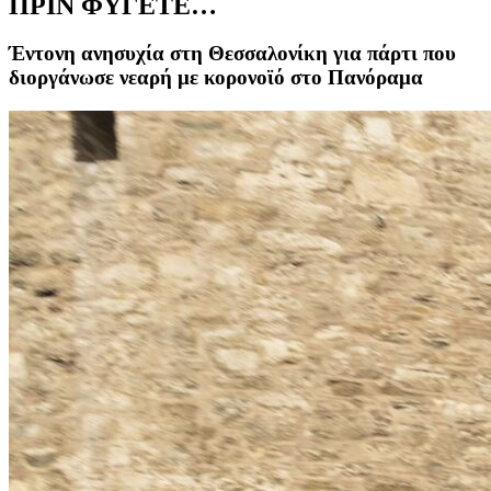
ΠΡΙΝ ΦΥΓΕΤΕ…
Έντονη ανησυχία στη Θεσσαλονίκη για πάρτι που
διοργάνωσε νεαρή με κορονοϊό στο Πανόραμα