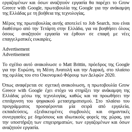
εργαζομένων και όσων αναζητούν εργασία θα παρέχει το
Grow
Greece with Google,
πρωτοβουλία της
Google
για την ανάκαμψη
της Ελλάδας με τη βοήθεια της τεχνολογίας.
Μέρος της πρωτοβουλίας αυτής αποτελεί το Job Search, που είναι
διαθέσιμο από την Τετάρτη στην Ελλάδα, για να βοηθήσει όλους
όσους αναζητούν εργασία να έρθουν σε επαφή με νέες
επαγγελματικές ευκαιρίες.
Advertisement
Advertisement
Το σχέδιο αυτό ανακοίνωσε ο Matt Brittin, πρόεδρος της Google
για την Ευρώπη, τη Μέση Ανατολή και την Αφρική, στο πλαίσιο
της ομιλίας του στο Οικονομικό Φόρουμ των Δελφών 2020.
Όπως αναφέρεται σε σχετική ανακοίνωση, η πρωτοβουλία Grow
Greece with Google έχει στόχο να στηρίξει την ανάκαμψη της
Ελλάδας μέσω της τεχνολογίας, καθώς και να προωθήσει την
επιτάχυνση του ψηφιακού μετασχηματισμού. Στο πλαίσιο του
προγράμματος προσφέρονται μία σειρά από εργαλεία,
εκπαιδεύσεις, εξειδικευμένες συμβουλές και σημαντικές
συνεργασίες με δημόσιους και ιδιωτικούς φορείς της χώρας, για
την υποστήριξη των επιχειρηματιών, των εργαζομένων και όσων
αναζητούν εργασία.