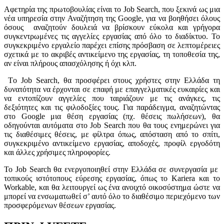
Αφετηρία της πρωτοβουλίας είναι το Job Search, που ξεκινά ως μια
νέα υπηρεσία στην Αναζήτηση της Google, για να βοηθήσει όλους
όσους αναζητούν δουλειά να βρίσκουν εύκολα και γρήγορα
συγκεντρωμένες τις αγγελίες εργασίας από όλο το διαδίκτυο. Το
συγκεκριμένο εργαλείο παρέχει επίσης πρόσβαση σε λεπτομέρειες
σχετικά με το ακριβές αντικείμενο της εργασίας, τη τοποθεσία της,
αν είναι πλήρους απασχόλησης ή όχι κλπ.
Tο Job Search, θα προσφέρει στους χρήστες στην Ελλάδα τη
δυνατότητα να έρχονται σε επαφή με επαγγελματικές ευκαιρίες και
να εντοπίζουν αγγελίες που ταιριάζουν με τις ανάγκες, τις
δεξιότητες και τις φιλοδοξίες τους. Για παράδειγμα, αναζητώντας
στο Google μια θέση εργασίας (πχ. θέσεις πωλήσεων), θα
οδηγούνται αυτόματα στο Job Search που θα τους ενημερώνει για
τις διαθέσιμες θέσεις, με φίλτρα όπως, απόσταση από το σπίτι,
συγκεκριμένο αντικείμενο εργασίας, αποδοχές, προφίλ εργοδότη
και άλλες χρήσιμες πληροφορίες.
Το Job Search θα ενεργοποιηθεί στην Ελλάδα σε συνεργασία με
τοπικούς ιστότοπους εύρεσης εργασίας, όπως το Kariera και το
Workable, και θα λειτουργεί ως ένα ανοιχτό οικοσύστημα ώστε να
μπορεί να ενσωματωθεί σ’ αυτό όλο το διαθέσιμο περιεχόμενο των
προσφερόμενων θέσεων εργασίας.