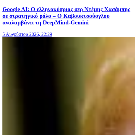
Google AI: Ο ελληνοκύπριος σερ Ντέμης Χασάμπης
σε στρατηγικό ρόλο – Ο Καβουκτσούογλου
αναλαμβάνει τη DeepMind-Gemini
5 Αυγούστου 2026, 22:29