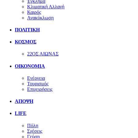
Έγκλημα
Κλιματική Αλλαγή
Καιρός
Ανακύκλωση
ΠΟΛΙΤΙΚΗ
ΚΟΣΜΟΣ
22ΟΣ ΑΙΩΝΑΣ
ΟΙΚΟΝΟΜΙΑ
Ενέργεια
Τουρισμός
Επιχειρήσεις
ΑΠΟΨΗ
LIFE
Πόλη
Σχέσεις
Γεύση