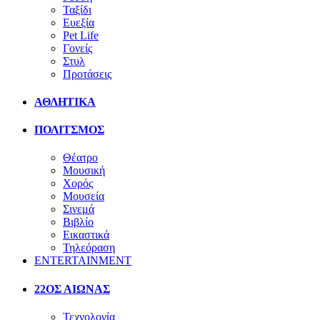
Ταξίδι
Ευεξία
Pet Life
Γονείς
Στυλ
Προτάσεις
ΑΘΛΗΤΙΚΑ
ΠΟΛΙΤΣΜΟΣ
Θέατρο
Μουσική
Χορός
Μουσεία
Σινεμά
Βιβλίο
Εικαστικά
Τηλεόραση
ENTERTAINMENT
22ΟΣ ΑΙΩΝΑΣ
Τεχνολογία