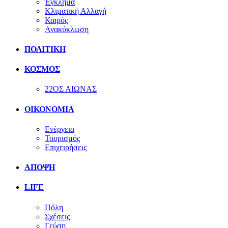
Έγκλημα
Κλιματική Αλλαγή
Καιρός
Ανακύκλωση
ΠΟΛΙΤΙΚΗ
ΚΟΣΜΟΣ
22ΟΣ ΑΙΩΝΑΣ
ΟΙΚΟΝΟΜΙΑ
Ενέργεια
Τουρισμός
Επιχειρήσεις
ΑΠΟΨΗ
LIFE
Πόλη
Σχέσεις
Γεύση