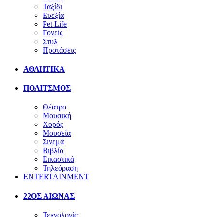
Ταξίδι
Ευεξία
Pet Life
Γονείς
Στυλ
Προτάσεις
ΑΘΛΗΤΙΚΑ
ΠΟΛΙΤΣΜΟΣ
Θέατρο
Μουσική
Χορός
Μουσεία
Σινεμά
Βιβλίο
Εικαστικά
Τηλεόραση
ENTERTAINMENT
22ΟΣ ΑΙΩΝΑΣ
Τεχνολογία