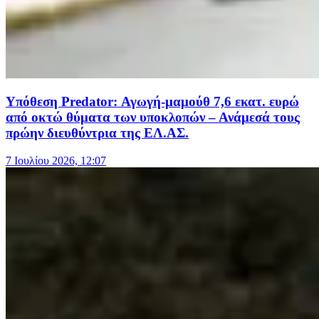
Υπόθεση Predator: Αγωγή-μαμούθ 7,6 εκατ. ευρώ
από οκτώ θύματα των υποκλοπών – Ανάμεσά τους
πρώην διευθύντρια της ΕΛ.ΑΣ.
7 Ιουλίου 2026, 12:07