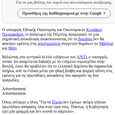
Για να μας βλέπεις πιο συχνά στα αποτελέσματα αναζήτησης
Προσθήκη της huffingtonpost.gr στην Google
Ο υπουργός Εθνικής Οικονομίας και Οικονομικών
Κυριάκος
Πιερρακάκης
το απόγευμα της Πέμπτης προχώρησε σε μια
σημαντική αποκάλυψη ανακοινώνοντας ότι το
Δημόσιο
δεν θα
ασκήσει εφέσεις στις
αποζημιώσεις
συγγενών θυμάτων σε
Μάνδρα
και
Μάτι
.
Μιλώντας στο κεντρικό δελτίο ειδήσεων του
ANT1
ο υπουργός
τόνισε ότι αναμένεται διάταξη με το επόμενο νομοσχέδιο στην
Βουλή, όπου θα προβλέπει ότι το ελληνικό Δημόσιο θα παραιτείται
πλήρως από τα ένδικα μέσα για ηθική βλάβη και ψυχική οδύνη στις
εφέσεις για τις πρωτόδικες αποφάσεις που αφορούν τις δυο
τραγωδίες.
Advertisement
Advertisement
Όπως ανέφερε ο ίδιος “Για τα
Τέμπη
δεν έχουμε ακόμη κάποια
πρωτόδικη απόφαση, όλα στην ώρα τους. Πάντως, η Κυβέρνηση
έχει μία γραμμή και δεν κουνά το δάχτυλο».