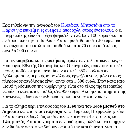
Ερωτηθείς για την αναφορά του
Κυριάκου Μητσοτάκη από το
Παρίσι για επικείμενες αυξήσεις αποδοχών στους ένστολους
, ο κ.
Πιερρακάκης είπε ότι «έχει ψηφιστέι να λάβουν 100 ευρώ όλοι οι
ένστολοι από την 1η Ιουλίου. Αυτό προστίθεται στα 30 ευρώ από
την αύξηση του κατώτατου μισθού και στα 70 ευρώ από πέρσι,
σύνολο 200 ευρώ».
Για την
ακρίβεια
και τις
αυξήσεις τιμών
των τελευταίων ετών, ο
Υπουργός Εθνικής Οικονομίας και Οικονμικών, απάντησε ότι «Ο
μέσος μισθός στην οικονομία είναι στα 1.350 ευρώ και αν
βγάλουμε τους μερικής απασχόλησης εργαζόμενους, μόνο στους
πλήρους απασχόλησης είναι κοντά στα 1.500 ευρώ. Στον κατώτατο
μισθό η δέσμευση της κυβέρνησης είναι στο τέλος της τετραετίας
να πάει ο κατώτατος μισθός στα 950 ευρώ. Ακούμε τα αιτήματα της
κοινωνίας, ειδικά από ανθρώπους που μένουν στο νοίκι».
Για το αίτημα περί επαναφοράς του
13ου και του 14ου μισθού στο
Δημόσιο
και στους
συνταξιούχους
, ο Κυριάκος Πιερρακάκης είπε
«Αυτό κάνει 8 δις: 5 δις οι συντάξεις και κοντά 3 δις ο 13ος και
14ος μισθός. Αυτά τα χρήματα δεν υπάρχουν, αλλά και να υπήρχαν,
δεν θα ήταν σωστό να δοθούν σε αυτή την κατεύθυνση, γιατί η