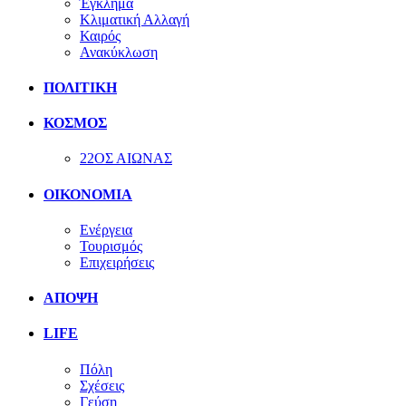
Έγκλημα
Κλιματική Αλλαγή
Καιρός
Ανακύκλωση
ΠΟΛΙΤΙΚΗ
ΚΟΣΜΟΣ
22ΟΣ ΑΙΩΝΑΣ
ΟΙΚΟΝΟΜΙΑ
Ενέργεια
Τουρισμός
Επιχειρήσεις
ΑΠΟΨΗ
LIFE
Πόλη
Σχέσεις
Γεύση