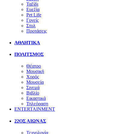
Ταξίδι
Ευεξία
Pet Life
Γονείς
Στυλ
Προτάσεις
ΑΘΛΗΤΙΚΑ
ΠΟΛΙΤΣΜΟΣ
Θέατρο
Μουσική
Χορός
Μουσεία
Σινεμά
Βιβλίο
Εικαστικά
Τηλεόραση
ENTERTAINMENT
22ΟΣ ΑΙΩΝΑΣ
Τεχνολογία