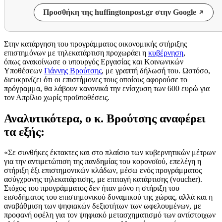
Προσθήκη της huffingtonpost.gr στην Google
Στην κατάργηση του προγράμματος οικονομικής στήριξης
επιστημόνων με τηλεκατάρτιση προχωράει η
κυβέρνηση
,
όπως ανακοίνωσε ο υπουργός Εργασίας και Κοινωνικών
Υποθέσεων
Γιάννης Βρούτσης
, με γραπτή δήλωσή του. Ωστόσο,
διευκρινίζει ότι οι επιστήμονες τους οποίους αφορούσε το
πρόγραμμα, θα λάβουν κανονικά την ενίσχυση των 600 ευρώ για
τον Απρίλιο χωρίς προϋποθέσεις.
Αναλυτικότερα, ο κ. Βρούτσης αναφέρει
τα εξής:
«Σε συνθήκες έκτακτες και στο πλαίσιο των κυβερνητικών μέτρων
για την αντιμετώπιση της πανδημίας του κορονοϊού, επελέγη η
στήριξη έξι επιστημονικών κλάδων, μέσω ενός προγράμματος
ασύγχρονης τηλεκατάρτισης, με επιταγή κατάρτισης (voucher).
Στόχος του προγράμματος δεν ήταν μόνο η στήριξη του
εισοδήματος του επιστημονικού δυναμικού της χώρας, αλλά και η
αναβάθμιση των ψηφιακών δεξιοτήτων των ωφελουμένων, με
προφανή οφέλη για τον ψηφιακό μετασχηματισμό των αντίστοιχων