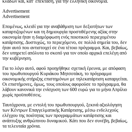
κλάδων και, κατ′ επέκταση, για την ελληνική οικονομία.
Advertisement
Advertisement
Επομένως, κλειδί για την αναβάθμιση των δεξιοτήτων των
καταρτιζομένων και τη δημιουργία προστιθέμενης αξίας στην
οικονομία ήταν η διαμόρφωση ενός ποιοτικού περιεχομένου
κατάρτισης. Δυστυχώς, το περιεχόμενο, σε πολλά σημεία του, δεν
ήταν αυτό που αντιστοιχεί σε ένα τέτοιο πρόγραμμα. Και, βεβαίως,
δεν υπηρετεί απόλυτα το σκοπό για τον οποίο αρχικά επελέγη από
την κυβέρνηση.
Για το λόγο αυτό, αφού προηγήθηκε σχετική έρευνα, με απόφαση
του πρωθυπουργού Κυριάκου Μητσοτάκη, το πρόγραμμα
οικονομικής στήριξης επιστημόνων με τηλεκατάρτιση καταργείται.
Οι επιστήμονες, όμως, τους οποίους αφορούσε το πρόγραμμα, θα
λάβουν κανονικά την ενίσχυση των 600 ευρώ για το μήνα Απρίλιο
χωρίς προϋποθέσεις.
Ταυτόχρονα, με εντολή του πρωθυπουργού, ξεκινά αξιολόγηση
των Κέντρων Επαγγελματικής Κατάρτισης, μέσω ενδελεχούς
ελέγχου της ποιότητας των προγραμμάτων κατάρτισης και
ανάπτυξης ανθρώπινου δυναμικού. Κάτι που δεν συνέβη, βεβαίως,
τα τελευταία χρόνια.