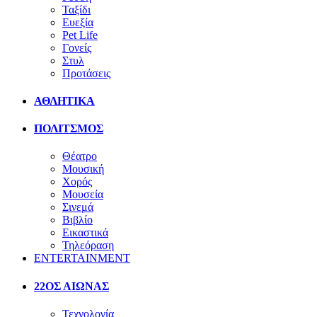
Ταξίδι
Ευεξία
Pet Life
Γονείς
Στυλ
Προτάσεις
ΑΘΛΗΤΙΚΑ
ΠΟΛΙΤΣΜΟΣ
Θέατρο
Μουσική
Χορός
Μουσεία
Σινεμά
Βιβλίο
Εικαστικά
Τηλεόραση
ENTERTAINMENT
22ΟΣ ΑΙΩΝΑΣ
Τεχνολογία