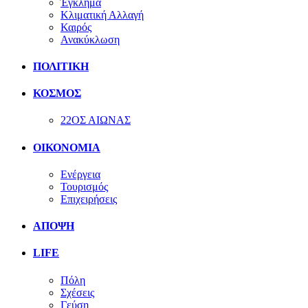
Έγκλημα
Κλιματική Αλλαγή
Καιρός
Ανακύκλωση
ΠΟΛΙΤΙΚΗ
ΚΟΣΜΟΣ
22ΟΣ ΑΙΩΝΑΣ
ΟΙΚΟΝΟΜΙΑ
Ενέργεια
Τουρισμός
Επιχειρήσεις
ΑΠΟΨΗ
LIFE
Πόλη
Σχέσεις
Γεύση