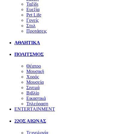
Ταξίδι
Ευεξία
Pet Life
Γονείς
Στυλ
Προτάσεις
ΑΘΛΗΤΙΚΑ
ΠΟΛΙΤΣΜΟΣ
Θέατρο
Μουσική
Χορός
Μουσεία
Σινεμά
Βιβλίο
Εικαστικά
Τηλεόραση
ENTERTAINMENT
22ΟΣ ΑΙΩΝΑΣ
Τεχνολογία