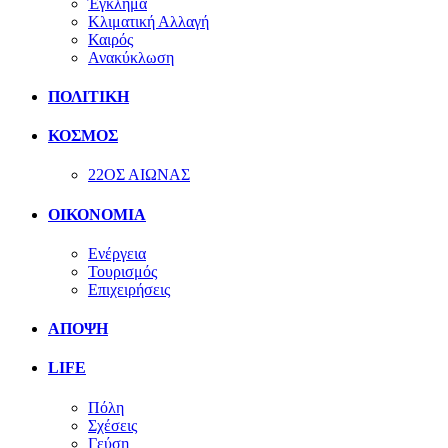
Έγκλημα
Κλιματική Αλλαγή
Καιρός
Ανακύκλωση
ΠΟΛΙΤΙΚΗ
ΚΟΣΜΟΣ
22ΟΣ ΑΙΩΝΑΣ
ΟΙΚΟΝΟΜΙΑ
Ενέργεια
Τουρισμός
Επιχειρήσεις
ΑΠΟΨΗ
LIFE
Πόλη
Σχέσεις
Γεύση