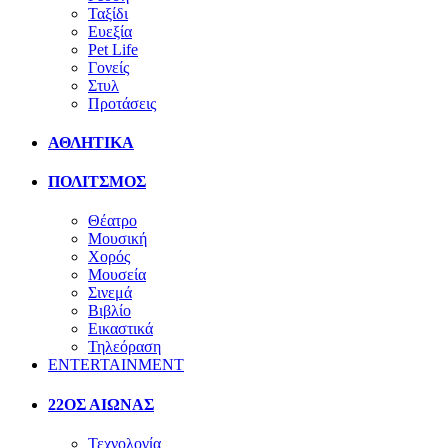
Ταξίδι
Ευεξία
Pet Life
Γονείς
Στυλ
Προτάσεις
ΑΘΛΗΤΙΚΑ
ΠΟΛΙΤΣΜΟΣ
Θέατρο
Μουσική
Χορός
Μουσεία
Σινεμά
Βιβλίο
Εικαστικά
Τηλεόραση
ENTERTAINMENT
22ΟΣ ΑΙΩΝΑΣ
Τεχνολογία