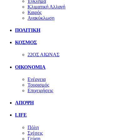
Έγκλημα
Κλιματική Αλλαγή
Καιρός
Ανακύκλωση
ΠΟΛΙΤΙΚΗ
ΚΟΣΜΟΣ
22ΟΣ ΑΙΩΝΑΣ
ΟΙΚΟΝΟΜΙΑ
Ενέργεια
Τουρισμός
Επιχειρήσεις
ΑΠΟΨΗ
LIFE
Πόλη
Σχέσεις
Γεύση