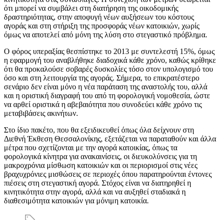
ότι μπορεί να συμβάλει στη διατήρηση της οικοδομικής
δραστηριότητας, στην αποφυγή νέων αυξήσεων του κόστους
αγοράς και στη στήριξη της προσφοράς νέων κατοικιών, χωρίς
όμως να αποτελεί από μόνη της λύση στο στεγαστικό πρόβλημα.
Ο φόρος υπεραξίας θεσπίστηκε το 2013 με συντελεστή 15%, όμως
η εφαρμογή του αναβλήθηκε διαδοχικά κάθε χρόνο, καθώς κρίθηκε
ότι θα προκαλούσε σοβαρές δυσκολίες τόσο στον υπολογισμό του
όσο και στη λειτουργία της αγοράς. Σήμερα, το επικρατέστερο
σενάριο δεν είναι μόνο η νέα παράταση της αναστολής του, αλλά
και η οριστική διαγραφή του από τη φορολογική νομοθεσία, ώστε
να αρθεί οριστικά η αβεβαιότητα που συνοδεύει κάθε χρόνο τις
μεταβιβάσεις ακινήτων.
Στο ίδιο πακέτο, που θα εξειδικευθεί όπως όλα δείχνουν στη
Διεθνή Έκθεση Θεσσαλονίκης, εξετάζεται να παραταθούν και άλλα
μέτρα που σχετίζονται με την αγορά κατοικίας, όπως τα
φορολογικά κίνητρα για ανακαινίσεις, οι διευκολύνσεις για τη
μακροχρόνια μίσθωση κατοικιών και οι περιορισμοί στις νέες
βραχυχρόνιες μισθώσεις σε περιοχές όπου παρατηρούνται έντονες
πιέσεις στη στεγαστική αγορά. Στόχος είναι να διατηρηθεί η
κινητικότητα στην αγορά, αλλά και να αυξηθεί σταδιακά η
διαθεσιμότητα κατοικιών για μόνιμη κατοικία.