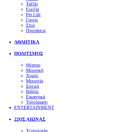
Ταξίδι
Ευεξία
Pet Life
Γονείς
Στυλ
Προτάσεις
ΑΘΛΗΤΙΚΑ
ΠΟΛΙΤΣΜΟΣ
Θέατρο
Μουσική
Χορός
Μουσεία
Σινεμά
Βιβλίο
Εικαστικά
Τηλεόραση
ENTERTAINMENT
22ΟΣ ΑΙΩΝΑΣ
Τεχνολογία