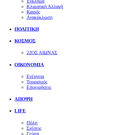
Έγκλημα
Κλιματική Αλλαγή
Καιρός
Ανακύκλωση
ΠΟΛΙΤΙΚΗ
ΚΟΣΜΟΣ
22ΟΣ ΑΙΩΝΑΣ
ΟΙΚΟΝΟΜΙΑ
Ενέργεια
Τουρισμός
Επιχειρήσεις
ΑΠΟΨΗ
LIFE
Πόλη
Σχέσεις
Γεύση