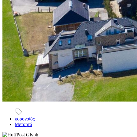
κορονοϊός
Μετρητά