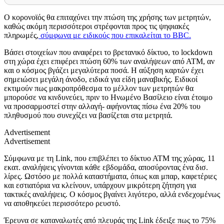
Ο κορονοϊός θα επιταχύνει την πτώση της χρήσης των μετρητών,
καθώς ακόμη περισσότεροι στρέφονται προς τις ψηφιακές
πληρωμές,
σύμφωνα με ειδικούς που επικαλείται το
BBC.
Βάσει στοιχείων που αναφέρει το βρετανικό δίκτυο, το
lockdown
στη χώρα έχει επιφέρει πτώση 60% των αναλήψεων από ΑΤΜ, αν
και ο κόσμος βγάζει μεγαλύτερα ποσά. Η αύξηση καρτών έχει
σημειώσει μεγάλη άνοδο, ειδικά για είδη μαναβικής. Ειδικοί
εκτιμούν πως μακροπρόθεσμα το μέλλον των μετρητών θα
μπορούσε να κινδυνεύει, πριν το Ηνωμένο Βασίλειο είναι έτοιμο
να προσαρμοστεί στην αλλαγή- αφήνοντας πίσω ένα 20% του
πληθυσμού που συνεχίζει να βασίζεται στα μετρητά.
Advertisement
Advertisement
Σύμφωνα με τη
Link,
που επιβλέπει το δίκτυο ΑΤΜ της χώρας, 11
εκατ. αναλήψεις γίνονται κάθε εβδομάδα, αποσύροντας ένα δισ.
λίρες. Ωστόσο με πολλά καταστήματα, όπως και μπαρ, καφετέριες
και εστιατόρια να κλείνουν, υπάρχουν μικρότερη ζήτηση για
τακτικές αναλήψεις. Ο κόσμος βγαίνει λιγότερο, αλλά ενδεχομένως
να αποθηκεύει περισσότερο ρευστό.
Έρευνα σε καταναλωτές από πλευράς της
Link
έδειξε πως το 75%