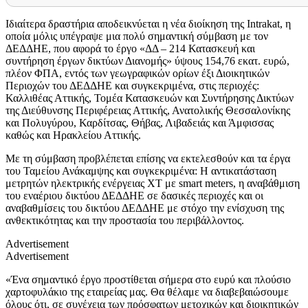
Ιδιαίτερα δραστήρια αποδεικνύεται η νέα διοίκηση της
Intrakat
, η
οποία μόλις υπέγραψε
μια πολύ σημαντική σύμβαση με τον
ΔΕΔΔΗΕ, που αφορά το έργο «ΔΔ – 214 Κατασκευή και
συντήρηση έργων δικτύων Διανομής» ύψους 154,76 εκατ. ευρώ,
πλέον ΦΠΑ, εντός των γεωγραφικών ορίων έξι Διοικητικών
Περιοχών του ΔΕΔΔΗΕ και συγκεκριμένα, στις περιοχές:
Καλλιθέας Αττικής, Τομέα Κατασκευών και Συντήρησης Δικτύων
της Διεύθυνσης Περιφέρειας Αττικής, Ανατολικής Θεσσαλονίκης
και Πολυγύρου, Καρδίτσας, Θήβας, Λιβαδειάς και Άμφισσας
καθώς και Ηρακλείου Αττικής.
Με τη σύμβαση προβλέπεται επίσης να εκτελεσθούν και τα έργα
του Ταμείου Ανάκαμψης και συγκεκριμένα: Η αντικατάσταση
μετρητών ηλεκτρικής ενέργειας ΧΤ με
smart meters
, η αναβάθμιση
του εναέριου δικτύου ΔΕΔΔΗΕ σε δασικές περιοχές και οι
αναβαθμίσεις του δικτύου ΔΕΔΔΗΕ με στόχο την ενίσχυση της
ανθεκτικότητας και την προστασία του περιβάλλοντος.
Advertisement
Advertisement
«Ένα σημαντικό έργο προστίθεται σήμερα στο ευρύ και πλούσιο
χαρτοφυλάκιο της εταιρείας μας. Θα θέλαμε να διαβεβαιώσουμε
όλους ότι, σε συνέχεια των πρόσφατων μετοχικών και διοικητικών