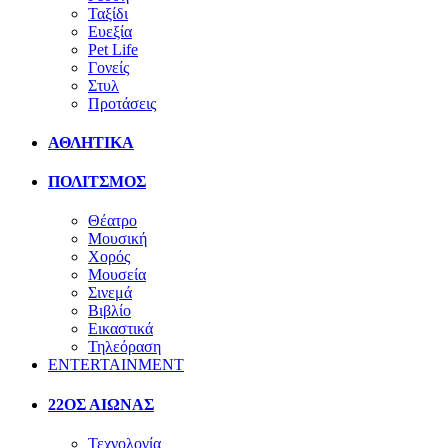
Ταξίδι
Ευεξία
Pet Life
Γονείς
Στυλ
Προτάσεις
ΑΘΛΗΤΙΚΑ
ΠΟΛΙΤΣΜΟΣ
Θέατρο
Μουσική
Χορός
Μουσεία
Σινεμά
Βιβλίο
Εικαστικά
Τηλεόραση
ENTERTAINMENT
22ΟΣ ΑΙΩΝΑΣ
Τεχνολογία