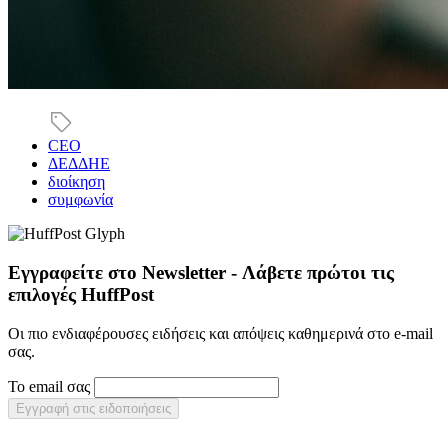
CEO
ΔΕΔΔΗΕ
διοίκηση
συμφωνία
Εγγραφείτε στο Newsletter - Λάβετε πρώτοι τις
επιλογές HuffPost
Οι πιο ενδιαφέρουσες ειδήσεις και απόψεις καθημερινά στο e-mail
σας.
Το email σας
Εγγραφή στις ειδοποιήσεις