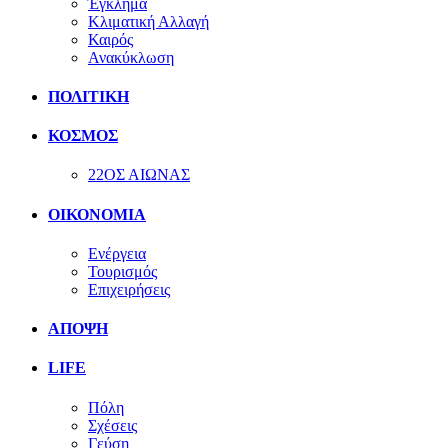
Έγκλημα
Κλιματική Αλλαγή
Καιρός
Ανακύκλωση
ΠΟΛΙΤΙΚΗ
ΚΟΣΜΟΣ
22ΟΣ ΑΙΩΝΑΣ
ΟΙΚΟΝΟΜΙΑ
Ενέργεια
Τουρισμός
Επιχειρήσεις
ΑΠΟΨΗ
LIFE
Πόλη
Σχέσεις
Γεύση