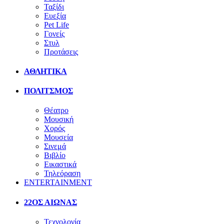
Ταξίδι
Ευεξία
Pet Life
Γονείς
Στυλ
Προτάσεις
ΑΘΛΗΤΙΚΑ
ΠΟΛΙΤΣΜΟΣ
Θέατρο
Μουσική
Χορός
Μουσεία
Σινεμά
Βιβλίο
Εικαστικά
Τηλεόραση
ENTERTAINMENT
22ΟΣ ΑΙΩΝΑΣ
Τεχνολογία