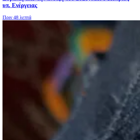
υπ. Ενέργειας
Πριν
48 λεπτά