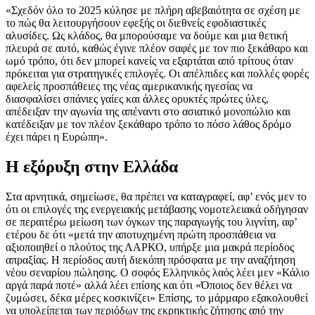
«Σχεδόν όλο το 2025 κύλησε με πλήρη αβεβαιότητα σε σχέση με
το πώς θα λειτουργήσουν εφεξής οι διεθνείς εφοδιαστικές
αλυσίδες. Ως κλάδος, θα μπορούσαμε να δούμε και μια θετική
πλευρά σε αυτό, καθώς έγινε πλέον σαφές με τον πιο ξεκάθαρο και
ωμό τρόπο, ότι δεν μπορεί κανείς να εξαρτάται από τρίτους όταν
πρόκειται για στρατηγικές επιλογές. Οι απέλπιδες και πολλές φορές
αφελείς προσπάθειες της νέας αμερικανικής ηγεσίας να
διασφαλίσει σπάνιες γαίες και άλλες ορυκτές πρώτες ύλες,
απέδειξαν την αγωνία της απέναντι στο ασιατικό μονοπώλιο και
κατέδειξαν με τον πλέον ξεκάθαρο τρόπο το πόσο λάθος δρόμο
έχει πάρει η Ευρώπη».
Η εξόρυξη στην Ελλάδα
Στα αρνητικά, σημείωσε, θα πρέπει να καταγραφεί, αφ’ ενός μεν το
ότι οι επιλογές της ενεργειακής μετάβασης νομοτελειακά οδήγησαν
σε περαιτέρω μείωση των όγκων της παραγωγής του λιγνίτη, αφ’
ετέρου δε ότι «μετά την αποτυχημένη πρώτη προσπάθεια να
αξιοποιηθεί ο πλούτος της ΛΑΡΚΟ, υπήρξε μια μακρά περίοδος
απραξίας. Η περίοδος αυτή διεκόπη πρόσφατα με την αναζήτηση
νέου σεναρίου πώλησης. Ο σοφός Ελληνικός λαός λέει μεν «Κάλιο
αργά παρά ποτέ» αλλά λέει επίσης και ότι «Όποιος δεν θέλει να
ζυμώσει, δέκα μέρες κοσκινίζει» Επίσης, το μάρμαρο εξακολουθεί
να υπολείπεται των περιόδων της εκρηκτικής ζήτησης από την