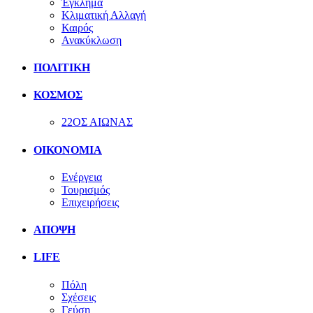
Έγκλημα
Κλιματική Αλλαγή
Καιρός
Ανακύκλωση
ΠΟΛΙΤΙΚΗ
ΚΟΣΜΟΣ
22ΟΣ ΑΙΩΝΑΣ
ΟΙΚΟΝΟΜΙΑ
Ενέργεια
Τουρισμός
Επιχειρήσεις
ΑΠΟΨΗ
LIFE
Πόλη
Σχέσεις
Γεύση