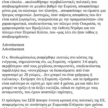
είναι εύκολα…ακολουθήσαμε περιβαλλοντικές πολιτικές που
αποβιομηχάνισαν σε μεγάλο βαθμό την Ευρώπη, αποφασίσαμε
μόνοι μας να σώσουμε τον πλανήτη…αποφασίσαμε να είμαστε μια
ήπειρος υπηρεσιών. Δυστυχώς, όταν παίρνεις αποφάσεις που δεν
είναι καλά ζυγισμένες, συγκρούεσαι με την πραγματικότητα» είπε
χαρακτηριστικά, υποδεικνύοντας τον πόλεμο στην Ουκρανία, τη
γραφειοκρατία των Βρυξελλών, την έκθεση Ντράγκι και τον
πόλεμο στον Περσικό Κόλπο, που «μας λέει ότι ήταν λάθος η
αποβιομηχάνιση».
Advertisement
Advertisement
Ο κ. Θεοδωρόπουλος αναφέρθηκε εκτενώς στο κόστος της
ενέργειας, σημειώνοντας ότι, ως Ευρώπη, «είμαστε 3-6 φορές
ακριβότεροι» από τους μεγάλους ανταγωνιστές, υποδεικνύοντας
παράλληλα πως «συνεχίζουμε να διοικούμαστε από έναν
οργανισμό με 28 γνώμες…δεν μπορεί να είναι γρήγορος ή
ευέλικτος». Εκτίμησε ότι η Ευρώπη «ξυπνά», και τα πράγματα
είναι καλύτερα σε σχέση με πριν από 4 χρόνια, μα και πάλι δεν
μπορεί να τρέξει ή να δείξει ευελιξία, ειδικά σε σχέση με τους
ανταγωνιστές, που έχουν αναπτύξει ταχύτητες.
Ο πρόεδρος του ΣΕΒ άσκησε έντονη κριτική στις πολιτικές της ΕΕ,
αναφερόμενος σε συνάντηση με Ευρωπαία Επίτροπο πριν χρόνια: