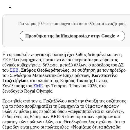
Για να μας βλέπεις πιο συχνά στα αποτελέσματα αναζήτησης
Προσθήκη της huffingtonpost.gr στην Google
Η ευρωπαϊκή ενεργειακή πολιτική έχει λάθος δεδομένα και αν η
ΕΕ θέλει βιομηχανία, πρέπει να δώσει περισσότερο χώρο στις
εθνικές κυβερνήσεις, δήλωσε, μεταξύ άλλων, ο πρόεδρος του ΔΣ
του
ΣΕΒ
,
Σπύρος Θεοδωρόπουλος,
σε συζήτηση με τον πρόεδρο
του Συνδέσμου Μεταλλευτικών Επιχειρήσεων,
Κωνσταντίνο
Γιαζιτζόγλου
, στο πλαίσιο της Ετήσιας Τακτικής Γενικής
Συνέλευσης του
ΣΜΕ
την Τετάρτη, 3 Ιουνίου 2026, στο
ξενοδοχείο Royal Olympic.
Ερωτηθείς από τον κ. Γιαζιτζόγλου κατά την έναρξη της συζήτησης
για το πόσο προβληματίζει τη βιομηχανία το θέμα των πρώτων
υλών εν μέσω μιας περιόδου όπου «αμφισβητούνται οι κανόνες»,
δεδομένης της θέσης των BRICS στον τομέα των κρίσιμων και
στρατηγικών πρώτων υλών, ο κ. Θεοδωρόπουλος σχολίασε ότι το
θέμα δεν είναι μόνο οι πρώτες ύλες: «Νομίζαμε ότι τα πάντα θα