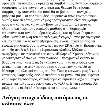
φροντίσει να τονίσουμε αρκετά τη συμβολή μας στην οικονομία- ο
τουρισμός το έχει κάνει…στα δικά μας θέματα δεν έχουμε
σύμμαχο την κοινωνία, και αυτό θα το βρίσκουμε συνεχώς
μπροστά μας…οι πολιτικοί δεν μπορούν να πάνε κόντρα στους
δικούς τους πελάτες, βασική μας προτεραιότητα είναι να βγούμε
προς την κοινωνία, να καταλάβουν τη σημασία». Σε αυτό το
πλαίσιο υπέδειξε τους υψηλούς μισθούς στη βιομηχανία-
παραπάνω από τον μέσο όρο της χώρας- και τη δυνατότητα να
χτίσει κανείς τη ζωή του ως στέλεχος ή εργαζόμενος με σιγουριά:
«Αυτό πρέπει να το αναδείξουμε» σημείωσε, αναφέροντας ότι
ετοιμάζεται σειρά συμπαραγωγών με τον ΣΚΑΪ για τη βιομηχανία,
όπου θα αναδειχθεί και ο εξορυκτικός κλάδος. Μάλιστα,
αναφέρθηκε σε επίσκεψή του στον «Ελληνικό Χρυσό» λέγοντας
χαρακτηριστικά πως «έμεινα άναυδος…πραγματικά εκείνο το
βράδυ γεννήθηκε η ιδέα, δεν γίνεται να μην τα δείχνουμε όλα
αυτά…πρέπει να αποκτήσουμε ερείσματα στην κοινωνία αν
θέλουμε οι πολιτικοί να μας ακούνε. Όσο η κοινωνία μας θεωρεί
κώνωπες βλαβερούς, δεν θα περάσουν τα μηνύματά μας. Πρέπει
να μιλάμε περισσότερο, να πάψουμε να είμαστε ενοχικοί…τώρα
μιλάμε για πολύτιμα ορυκτά όπως το γάλλιο. Είναι ευκαιρία. Ας
μιλήσουμε, ας διεκδικήσουμε αυτό που μας ανήκει».
Ανάγκη στοιχειώδους αυτάρκειας σε
κρίσιμες ύλες