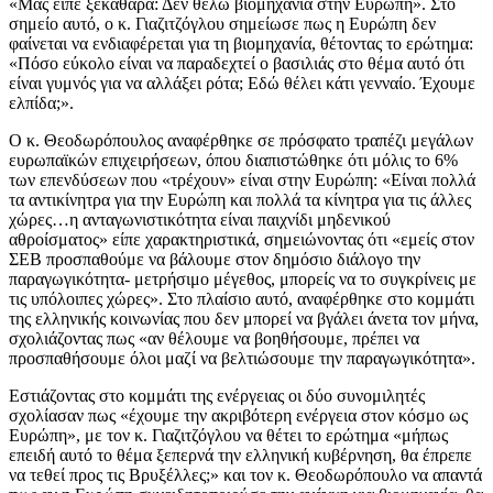
«Μας είπε ξεκάθαρα: Δεν θέλω βιομηχανία στην Ευρώπη». Στο
σημείο αυτό, ο κ. Γιαζιτζόγλου σημείωσε πως η Ευρώπη δεν
φαίνεται να ενδιαφέρεται για τη βιομηχανία, θέτοντας το ερώτημα:
«Πόσο εύκολο είναι να παραδεχτεί ο βασιλιάς στο θέμα αυτό ότι
είναι γυμνός για να αλλάξει ρότα; Εδώ θέλει κάτι γενναίο. Έχουμε
ελπίδα;».
Ο κ. Θεοδωρόπουλος αναφέρθηκε σε πρόσφατο τραπέζι μεγάλων
ευρωπαϊκών επιχειρήσεων, όπου διαπιστώθηκε ότι μόλις το 6%
των επενδύσεων που «τρέχουν» είναι στην Ευρώπη: «Είναι πολλά
τα αντικίνητρα για την Ευρώπη και πολλά τα κίνητρα για τις άλλες
χώρες…η ανταγωνιστικότητα είναι παιχνίδι μηδενικού
αθροίσματος» είπε χαρακτηριστικά, σημειώνοντας ότι «εμείς στον
ΣΕΒ προσπαθούμε να βάλουμε στον δημόσιο διάλογο την
παραγωγικότητα- μετρήσιμο μέγεθος, μπορείς να το συγκρίνεις με
τις υπόλοιπες χώρες». Στο πλαίσιο αυτό, αναφέρθηκε στο κομμάτι
της ελληνικής κοινωνίας που δεν μπορεί να βγάλει άνετα τον μήνα,
σχολιάζοντας πως «αν θέλουμε να βοηθήσουμε, πρέπει να
προσπαθήσουμε όλοι μαζί να βελτιώσουμε την παραγωγικότητα».
Εστιάζοντας στο κομμάτι της ενέργειας οι δύο συνομιλητές
σχολίασαν πως «έχουμε την ακριβότερη ενέργεια στον κόσμο ως
Ευρώπη», με τον κ. Γιαζιτζόγλου να θέτει το ερώτημα «μήπως
επειδή αυτό το θέμα ξεπερνά την ελληνική κυβέρνηση, θα έπρεπε
να τεθεί προς τις Βρυξέλλες;» και τον κ. Θεοδωρόπουλο να απαντά