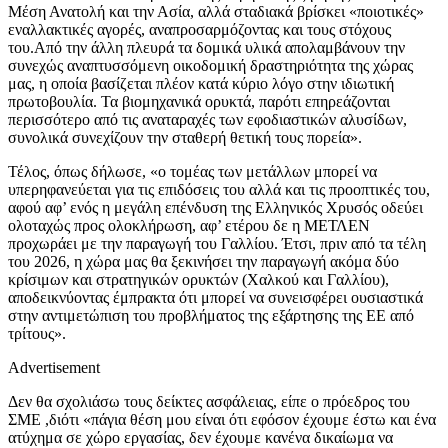
Μέση Ανατολή και την Ασία, αλλά σταδιακά βρίσκει «ποιοτικές»
εναλλακτικές αγορές, αναπροσαρμόζοντας και τους στόχους
του.Από την άλλη πλευρά τα δομικά υλικά απολαμβάνουν την
συνεχώς αναπτυσσόμενη οικοδομική δραστηριότητα της χώρας
μας, η οποία βασίζεται πλέον κατά κύριο λόγο στην ιδιωτική
πρωτοβουλία. Τα βιομηχανικά ορυκτά, παρότι επηρεάζονται
περισσότερο από τις αναταραχές των εφοδιαστικών αλυσίδων,
συνολικά συνεχίζουν την σταθερή θετική τους πορεία».
Τέλος, όπως δήλωσε, «ο τομέας των μετάλλων μπορεί να
υπερηφανεύεται για τις επιδόσεις του αλλά και τις προοπτικές του,
αφού αφ’ ενός η μεγάλη επένδυση της Ελληνικός Χρυσός οδεύει
ολοταχώς προς ολοκλήρωση, αφ’ ετέρου δε η ΜΕΤΛΕΝ
προχωράει με την παραγωγή του Γαλλίου. Έτσι, πριν από τα τέλη
του 2026, η χώρα μας θα ξεκινήσει την παραγωγή ακόμα δύο
κρίσιμων και στρατηγικών ορυκτών (Χαλκού και Γαλλίου),
αποδεικνύοντας έμπρακτα ότι μπορεί να συνεισφέρει ουσιαστικά
στην αντιμετώπιση του προβλήματος της εξάρτησης της ΕΕ από
τρίτους».
Advertisement
Δεν θα σχολιάσω τους δείκτες ασφάλειας, είπε ο πρόεδρος του
ΣΜΕ ,διότι «πάγια θέση μου είναι ότι εφόσον έχουμε έστω και ένα
ατύχημα σε χώρο εργασίας, δεν έχουμε κανένα δικαίωμα να