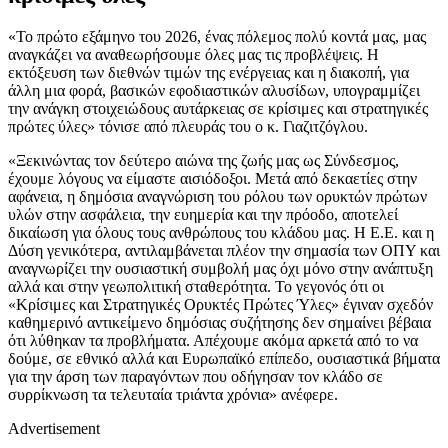
«Το πρώτο εξάμηνο του 2026, ένας πόλεμος πολύ κοντά μας, μας
αναγκάζει να αναθεωρήσουμε όλες μας τις προβλέψεις. Η
εκτόξευση των διεθνών τιμών της ενέργειας και η διακοπή, για
άλλη μια φορά, βασικών εφοδιαστικών αλυσίδων, υπογραμμίζει
την ανάγκη στοιχειώδους αυτάρκειας σε κρίσιμες και στρατηγικές
πρώτες ύλες» τόνισε από πλευράς του ο κ. Γιαζιτζόγλου.
«Ξεκινώντας τον δεύτερο αιώνα της ζωής μας ως Σύνδεσμος,
έχουμε λόγους να είμαστε αισιόδοξοι. Μετά από δεκαετίες στην
αφάνεια, η δημόσια αναγνώριση του ρόλου των ορυκτών πρώτων
υλών στην ασφάλεια, την ευημερία και την πρόοδο, αποτελεί
δικαίωση για όλους τους ανθρώπους του κλάδου μας. Η Ε.Ε. και η
Δύση γενικότερα, αντιλαμβάνεται πλέον την σημασία των ΟΠΥ και
αναγνωρίζει την ουσιαστική συμβολή μας όχι μόνο στην ανάπτυξη
αλλά και στην γεωπολιτική σταθερότητα. Το γεγονός ότι οι
«Κρίσιμες και Στρατηγικές Ορυκτές Πρώτες Ύλες» έγιναν σχεδόν
καθημερινό αντικείμενο δημόσιας συζήτησης δεν σημαίνει βέβαια
ότι λύθηκαν τα προβλήματα. Απέχουμε ακόμα αρκετά από το να
δούμε, σε εθνικό αλλά και Ευρωπαϊκό επίπεδο, ουσιαστικά βήματα
για την άρση των παραγόντων που οδήγησαν τον κλάδο σε
συρρίκνωση τα τελευταία τριάντα χρόνια» ανέφερε.
Advertisement