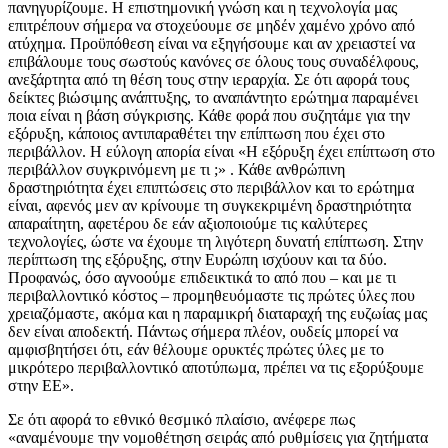
πανηγυρίζουμε. Η επιστημονική γνώση και η τεχνολογία μας
επιτρέπουν σήμερα να στοχεύουμε σε μηδέν χαμένο χρόνο από
ατύχημα. Προϋπόθεση είναι να εξηγήσουμε και αν χρειαστεί να
επιβάλουμε τους σωστούς κανόνες σε όλους τους συναδέλφους,
ανεξάρτητα από τη θέση τους στην ιεραρχία. Σε ότι αφορά τους
δείκτες βιώσιμης ανάπτυξης, το αναπάντητο ερώτημα παραμένει
ποια είναι η βάση σύγκρισης. Κάθε φορά που συζητάμε για την
εξόρυξη, κάποιος αντιπαραθέτει την επίπτωση που έχει στο
περιβάλλον. Η εύλογη απορία είναι «Η εξόρυξη έχει επίπτωση στο
περιβάλλον συγκρινόμενη με τι ;» . Κάθε ανθρώπινη
δραστηριότητα έχει επιπτώσεις στο περιβάλλον και το ερώτημα
είναι, αφενός μεν αν κρίνουμε τη συγκεκριμένη δραστηριότητα
απαραίτητη, αφετέρου δε εάν αξιοποιούμε τις καλύτερες
τεχνολογίες, ώστε να έχουμε τη λιγότερη δυνατή επίπτωση. Στην
περίπτωση της εξόρυξης, στην Ευρώπη ισχύουν και τα δύο.
Προφανώς, όσο αγνοούμε επιδεικτικά το από που – και με τι
περιβαλλοντικό κόστος – προμηθευόμαστε τις πρώτες ύλες που
χρειαζόμαστε, ακόμα και η παραμικρή διαταραχή της ευζωίας μας
δεν είναι αποδεκτή. Πάντως σήμερα πλέον, ουδείς μπορεί να
αμφισβητήσει ότι, εάν θέλουμε ορυκτές πρώτες ύλες με το
μικρότερο περιβαλλοντικό αποτύπωμα, πρέπει να τις εξορύξουμε
στην ΕΕ».
Σε ότι αφορά το εθνικό θεσμικό πλαίσιο, ανέφερε πως
«αναμένουμε την νομοθέτηση σειράς από ρυθμίσεις για ζητήματα