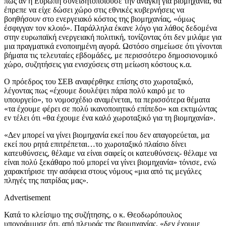
πως αν η Ευρώπη συνειδητοποιούσε την ανάγκη για βιομηχανία, θα
έπρεπε να είχε δώσει χώρο στις εθνικές κυβερνήσεις να
βοηθήσουν στο ενεργειακό κόστος της βιομηχανίας, «όμως
έσφιγγαν τον κλοιό». Παράλληλα έκανε λόγο για λάθος δεδομένα
στην ευρωπαϊκή ενεργειακή πολιτική, τονίζοντας ότι δεν μιλάμε για
μια πραγματικά ενοποιημένη αγορά. Ωστόσο σημείωσε ότι γίνονται
βήματα τις τελευταίες εβδομάδες, με περισσότερο δημοσιονομικό
χώρο, συζητήσεις για ενισχύσεις στη μείωση κόστους κ.α.
Ο πρόεδρος του ΣΕΒ αναφέρθηκε επίσης στο χωροταξικό,
λέγοντας πως «έχουμε δουλέψει πάρα πολύ καιρό με το
υπουργείο», το νομοσχέδιο αναμένεται, τα περισσότερα θέματα
«τα έχουμε φέρει σε πολύ ικανοποιητικό επίπεδο» και εκτιμώντας
εν τέλει ότι «θα έχουμε ένα καλό χωροταξικό για τη βιομηχανία».
«Δεν μπορεί να γίνει βιομηχανία εκεί που δεν απαγορεύεται, μα
εκεί που ρητά επιτρέπεται…το χωροταξικό πλαίσιο δίνει
κατευθύνσεις, θέλαμε να είναι σαφείς οι κατευθύνσεις- θέλαμε να
είναι πολύ ξεκάθαρο πού μπορεί να γίνει βιομηχανία» τόνισε, ενώ
χαρακτήρισε την ασάφεια στους νόμους «μια από τις μεγάλες
πληγές της πατρίδας μας».
Advertisement
Κατά το κλείσιμο της συζήτησης, ο κ. Θεοδωρόπουλος
υπογράμμισε ότι, από πλευράς της βιομηχανίας, «δεν έχουμε