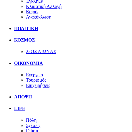
Έγκλημα
Κλιματική Αλλαγή
Καιρός
Ανακύκλωση
ΠΟΛΙΤΙΚΗ
ΚΟΣΜΟΣ
22ΟΣ ΑΙΩΝΑΣ
ΟΙΚΟΝΟΜΙΑ
Ενέργεια
Τουρισμός
Επιχειρήσεις
ΑΠΟΨΗ
LIFE
Πόλη
Σχέσεις
Γεύση