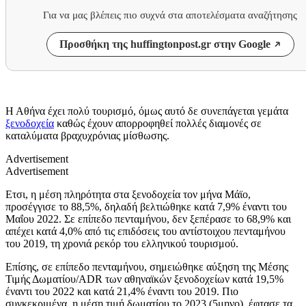
Για να μας βλέπεις πιο συχνά στα αποτελέσματα αναζήτησης
Προσθήκη της huffingtonpost.gr στην Google
Η Αθήνα έχει πολύ τουρισμό, όμως αυτό δε συνεπάγεται γεμάτα
ξενοδοχεία
καθώς έχουν απορροφηθεί πολλές διαμονές σε
καταλύματα βραχυχρόνιας μίσθωσης.
Advertisement
Advertisement
Ετσι, η μέση πληρότητα στα ξενοδοχεία τον μήνα Μάϊο,
προσέγγισε το 88,5%, δηλαδή βελτιώθηκε κατά 7,9% έναντι του
Μαΐου 2022. Σε επίπεδο πενταμήνου, δεν ξεπέρασε το 68,9% και
απέχει κατά 4,0% από τις επιδόσεις του αντίστοιχου πενταμήνου
του 2019, τη χρονιά ρεκόρ του ελληνικού τουρισμού.
Επίσης, σε επίπεδο πενταμήνου, σημειώθηκε αύξηση της Μέσης
Τιμής Δωματίου/ADR των αθηναϊκών ξενοδοχείων κατά 19,5%
έναντι του 2022 και κατά 21,4% έναντι του 2019. Πιο
συγκεκριμένα, η μέση τιμή δωματίου το 2023 (5μηνο), έφτασε τα