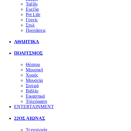
Ταξίδι
Ευεξία
Pet Life
Γονείς
Στυλ
Προτάσεις
ΑΘΛΗΤΙΚΑ
ΠΟΛΙΤΣΜΟΣ
Θέατρο
Μουσική
Χορός
Μουσεία
Σινεμά
Βιβλίο
Εικαστικά
Τηλεόραση
ENTERTAINMENT
22ΟΣ ΑΙΩΝΑΣ
Τεχνολογία