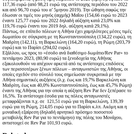
117,36 ευρώ (από 98,21 ευρώ της αντίστοιχης περιόδου του 2022
και από 96,70 ευρώ του α’ 5μηνου 2019). Την ώθηση σαφώς την
έδωσαν οι τιμές του μηνός (αιχμής) Μαΐου (154,66 ευρώ το 2023
έναντι 125,77 ευρώ του 2022 δηλαδή αύξηση κατά 23,0% και
119,76 ευρώ έναντι του 2019 δηλ. αύξηση κατά 29,1%).
Πάντως, σε επίπεδο πόλεων η Αθήνα έχει χαμηλότερες μέσες τιμές
δωματίου σε σύγκριση με τη Κωνσταντινούπολη (134,22 ευρώ), τη
Μαδρίτη (142,11), τη Βαρκελώνη (164,20 ευρώ), τη Ρώμη (203,79
ευρώ) και το Παρίσι (294,02 ευρώ).
Εξάλλου, ως προς το «έσοδο ανά διαθέσιμο δωμάτιο/Rev Par» το
πεντάμηνο 2023, (80,90 ευρώ) τα ξενοδοχεία της Αθήνας
εξακολουθούν να απέχουν αρκετά από τις αντίστοιχες επιδόσεις
των περισσοτέρων ξένων πόλεων – ανταγωνιστών της Αθήνας, οι
οποίες σχεδόν στο σύνολό τους σημείωσαν συγκριτικά με την
Αθήνα σημαντικές αυξήσεις (λ.χ. έως και 19,7% Βαρκελώνη και
Μαδρίτη, έως και 40,0% Κωνσταντινούπολη, έως και 45,7% Ρώμη)
έναντι της Αθήνας για την οποία η αύξηση Rev Par δεν ξεπέρασε το
16,5%. Τα αντίστοιχα έσοδα για τις πόλεις ανταγωνιστές
μεταφράζονται π.χ. σε 121,51 ευρώ για τη Βαρκελώνη, 139,39
ευρώ για τη Ρώμη, 214,05 ευρώ για το Παρίσι κ.λπ. Ακόμη και η
μοναδική εξαίρεση (δηλαδή αρνητικό πρόσημο ποσοστού
μεταβολής Rev Par για το πεντάμηνο) της πόλης του Μονάχου,
αντιστοιχεί σε Rev Par 101,93 ευρώ.