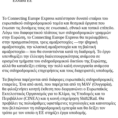
Ελλάδα
ΕΕ
Το Connecting Europe Express κατέστησαν δυνατό εταίροι του
ευρωπαϊκού σιδηροδρομικού τομέα και θεσμικά όργανα που
ένωσαν τις δυνάμεις τους σε ενωσιακό, εθνικό και τοπικό επίπεδο.
Λόγω του διαφορετικού πλάτους των σιδηροδρομικών γραμμών
στην Ευρώπη, το Connecting Europe Express θα περιλαμβάνει,
στην πραγματικότητα, τρεις αμαξοστοιχίες —την ιβηρική
αμαξοστοιχία, την κλασική αμαξοστοιχία και τη βαλτική
αμαξοστοιχία— που θα συναντιόνται κατά τη διαδρομή. Το έργο
υπενθυμίζει την έλλειψη διαλειτουργικότητας ανάμεσα σε
ορισμένα τμήματα του σιδηροδρομικού δικτύου της Ευρώπης,
αλλά θα καταδείξει επίσης την πολύ καλή συνεργασία ανάμεσα
στις σιδηροδρομικές επιχειρήσεις και τους διαχειριστές υποδομής.
Τα βαγόνια παρέχονται από διάφορες ευρωπαϊκές σιδηροδρομικές
εταιρείες. Ένα από αυτά, που παρέχεται από τη MAV (Ουγγαρία),
θα φιλοξενήσει κινητή έκθεση που διοργανώνει ο Ευρωπαϊκός
Εκτελεστικός Οργανισμός για το Κλίμα, τις Υποδομές και το
Περιβάλλον (CINEA) και η κοινή επιχείρηση Shift2Rail. Θα
προβάλει τις πολυάριθμες υφιστάμενες τεχνολογίες και καινοτομίες
που βελτιώνουν τη σιδηροδρομική εμπειρία και θα δείξει τον
τρόπο με τον οποίο η ΕΕ στηρίζει έργα υποδομής.