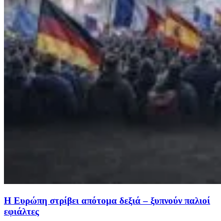
Η Ευρώπη στρίβει απότομα δεξιά – ξυπνούν παλιοί
εφιάλτες