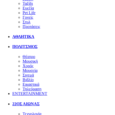
Ταξίδι
Ευεξία
Pet Life
Γονείς
Στυλ
Προτάσεις
ΑΘΛΗΤΙΚΑ
ΠΟΛΙΤΣΜΟΣ
Θέατρο
Μουσική
Χορός
Μουσεία
Σινεμά
Βιβλίο
Εικαστικά
Τηλεόραση
ENTERTAINMENT
22ΟΣ ΑΙΩΝΑΣ
Τεχνολογία