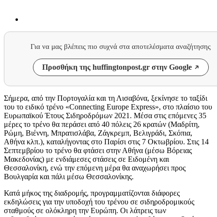
Για να μας βλέπεις πιο συχνά στα αποτελέσματα αναζήτησης
Προσθήκη της huffingtonpost.gr στην Google
Σήμερα, από την Πορτογαλία και τη Λισαβόνα, ξεκίνησε το ταξίδι
του το ειδικό τρένο «Connecting Europe Express», στο πλαίσιο του
Ευρωπαϊκού Έτους Σιδηροδρόμων 2021. Μέσα στις επόμενες 35
μέρες το τρένο θα περάσει από 40 πόλεις 26 κρατών (Μαδρίτη,
Ρώμη, Βιέννη, Μπρατισλάβα, Ζάγκρεμπ, Βελιγράδι, Σκόπια,
Αθήνα κλπ.), καταλήγοντας στο Παρίσι στις 7 Οκτωβρίου. Στις 14
Σεπτεμβρίου το τρένο θα φτάσει στην Αθήνα (μέσω Βόρειας
Μακεδονίας) με ενδιάμεσες στάσεις σε Ειδομένη και
Θεσσαλονίκη, ενώ την επόμενη μέρα θα αναχωρήσει προς
Βουλγαρία και πάλι μέσω Θεσσαλονίκης.
Κατά μήκος της διαδρομής, προγραμματίζονται διάφορες
εκδηλώσεις για την υποδοχή του τρένου σε σιδηροδρομικούς
σταθμούς σε ολόκληρη την Ευρώπη. Οι λάτρεις των