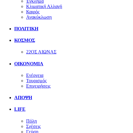
Έγκλημα
Κλιματική Αλλαγή
Καιρός
Ανακύκλωση
ΠΟΛΙΤΙΚΗ
ΚΟΣΜΟΣ
22ΟΣ ΑΙΩΝΑΣ
ΟΙΚΟΝΟΜΙΑ
Ενέργεια
Τουρισμός
Επιχειρήσεις
ΑΠΟΨΗ
LIFE
Πόλη
Σχέσεις
Γεύση