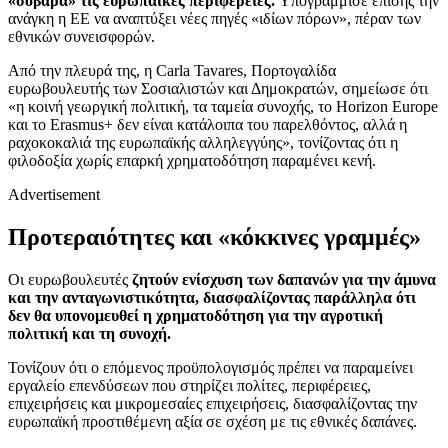
«σοβαρά» τις ευρωπαϊκές περιφέρειες.
Υπογράμμισε επίσης την
ανάγκη η ΕΕ να αναπτύξει νέες πηγές «ιδίων πόρων», πέραν των
εθνικών συνεισφορών.
Από την πλευρά της, η Carla Tavares, Πορτογαλίδα
ευρωβουλευτής των Σοσιαλιστών και Δημοκρατών, σημείωσε ότι
«η κοινή γεωργική πολιτική, τα ταμεία συνοχής, το Horizon Europe
και το Erasmus+ δεν είναι κατάλοιπα του παρελθόντος, αλλά η
ραχοκοκαλιά της ευρωπαϊκής αλληλεγγύης», τονίζοντας ότι η
φιλοδοξία χωρίς επαρκή χρηματοδότηση παραμένει κενή.
Advertisement
Προτεραιότητες και «κόκκινες γραμμές»
Οι ευρωβουλευτές
ζητούν ενίσχυση των δαπανών για την άμυνα
και την ανταγωνιστικότητα, διασφαλίζοντας παράλληλα ότι
δεν θα υπονομευθεί η χρηματοδότηση για την αγροτική
πολιτική και τη συνοχή.
Τονίζουν ότι ο επόμενος προϋπολογισμός πρέπει να παραμείνει
εργαλείο επενδύσεων που στηρίζει πολίτες, περιφέρειες,
επιχειρήσεις και μικρομεσαίες επιχειρήσεις, διασφαλίζοντας την
ευρωπαϊκή προστιθέμενη αξία σε σχέση με τις εθνικές δαπάνες.