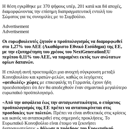
Η θέση εγκρίθηκε με 370 ψήφους υπέρ, 201 κατά και 84 αποχές,
διαμορφώνοντας την επίσημη διαπραγματευτική εντολή του
Σώματος για τις συνομιλίες με το Συμβούλιο.
Advertisement
Advertisement
Οι ευρωβουλευτές ζητούν ο προϋπολογισμός να διαμορφωθεί
στο 1,27% του ΑΕΕ (Ακαθάριστο Εθνικό Εισόδημα) της ΕΕ,
με την εξυπηρέτηση του χρέους του NextGenerationEU
περίπου 0,11% του ΑΕΕ, να παραμένει εκτός των ανώτατων
ορίων δαπανών.
Η επιλογή αυτή προετοιμάζει μια ανοιχτή σύγκρουση μεταξύ
Κοινοβουλίου και κρατών-μελών, καθώς οι λεγόμενες
«φειδωλές» χώρες
με επικεφαλής τη Γερμανία, έχουν ήδη
προειδοποιήσει ότι δεν θα αποδεχθούν έναν σημαντικά μεγαλύτερο
ευρωπαϊκό προϋπολογισμό.
«
Από την ασφάλεια έως την ανταγωνιστικότητα, ο επόμενος
προϋπολογισμός της ΕΕ πρέπει να ανταποκρίνεται στις
προσδοκίες των πολιτών.
Πρέπει να είναι ανθεκτικός στις κρίσεις
και ικανός να ανταποκριθεί στις σημερινές προκλήσεις. Το
Ευρωπαϊκό Κοινοβούλιο είναι έτοιμο να ξεκινήσει
διαπραγματεύσεις.»
δήλωσε η πρόεδρος του Ευρωπαϊκού