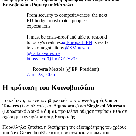
Κοινοβουλίου Ρομπέρτα Μέτσολα
.
From security to competitiveness, the next
EU budget must match people's
expectations.
It must be crisis-proof and able to respond
to today's realities.
@Europarl_EN
is ready
to start negotiations.
@SMuresan
@carlatavares_ps
https://t.co/QHmGtGYz9r
— Roberta Metsola (@EP_President)
April 28, 2026
Η πρόταση του Κοινοβουλίου
Το κείμενο, που εκπονήθηκε από τους συνεισηγητές
Carla
Tavares
(Σοσιαλιστές και Δημοκράτες) και
Siegfried Mureșan
(Ευρωπαϊκό Λαϊκό Κόμμα), προβλέπει αύξηση περίπου 10% σε
σχέση με την πρόταση της Επιτροπής.
Παράλληλα, ζητείται η διατήρηση της εξυπηρέτησης του χρέους
του NextGenerationEU εκτός των ανώτατων ορίων του