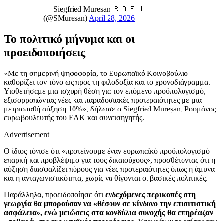
— Siegfried Muresan 🇷🇴🇪🇺
(@SMuresan)
April 28, 2026
Το πολιτικό μήνυμα και οι
προειδοποιήσεις
«Με τη σημερινή ψηφοφορία, το Ευρωπαϊκό Κοινοβούλιο
καθορίζει τον τόνο ως προς τη φιλοδοξία και το χρονοδιάγραμμα.
Υιοθετήσαμε μια ισχυρή θέση για τον επόμενο προϋπολογισμό,
εξισορροπώντας νέες και παραδοσιακές προτεραιότητες με μια
μετριοπαθή αύξηση 10%», δήλωσε ο Siegfried Mureșan, Ρουμάνος
ευρωβουλευτής του ΕΛΚ και συνεισηγητής.
Advertisement
Ο ίδιος τόνισε ότι «προτείνουμε έναν ευρωπαϊκό προϋπολογισμό
επαρκή και προβλέψιμο για τους δικαιούχους», προσθέτοντας ότι η
αύξηση διασφαλίζει πόρους για νέες προτεραιότητες όπως η άμυνα
και η ανταγωνιστικότητα, χωρίς να θίγονται οι βασικές πολιτικές.
Παράλληλα, προειδοποίησε ότι
ενδεχόμενες περικοπές στη
γεωργία θα μπορούσαν να «θέσουν σε κίνδυνο την επισιτιστική
ασφάλεια», ενώ μειώσεις στα κονδύλια συνοχής θα επηρέαζαν