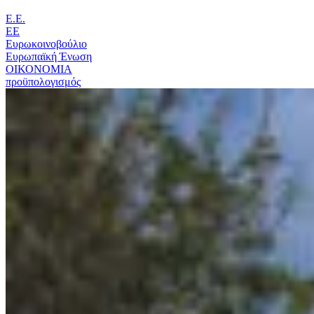
Ε.Ε.
ΕΕ
Ευρωκοινοβούλιο
Ευρωπαϊκή Ένωση
ΟΙΚΟΝΟΜΙΑ
προϋπολογισμός