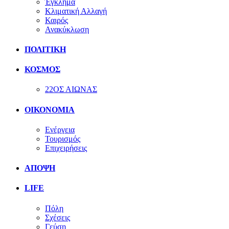
Έγκλημα
Κλιματική Αλλαγή
Καιρός
Ανακύκλωση
ΠΟΛΙΤΙΚΗ
ΚΟΣΜΟΣ
22ΟΣ ΑΙΩΝΑΣ
ΟΙΚΟΝΟΜΙΑ
Ενέργεια
Τουρισμός
Επιχειρήσεις
ΑΠΟΨΗ
LIFE
Πόλη
Σχέσεις
Γεύση