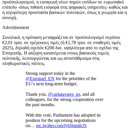
προϋπολογισμού, η εισαγωγή νέων πηγών εσόδων σε ευρωπαϊκό
επίπεδο -όπως πιθανή εισφορά στις ψηφιακές υπηρεσίες- καθώς και
η ισχυρότερη προστασία βασικών πολιτικών, όπως η γεωργία και η
συνοχή.
Advertisement
Συνολικά, η πρόταση μεταφράζεται σε προϋπολογισμό περίπου
€2,01 τρισ. σε τρέχουσες τιμές (ή €1,78 τρισ. σε σταθερές τιμές
2025), δηλαδή σχεδόν €200 δισ. υψηλότερα από το σχέδιο της
Επιτροπής. Η αύξηση κατανέμεται στους βασικούς τομείς
πολιτικής, λειτουργώντας και ως αντιστάθμισμα στις
πληθωριστικές πιέσεις.
Strong support today in the
@Europarl_EN
for the priorities of the
EU’s next long-term budget.
Thank you,
@carlatavares_ps
, and all
colleagues, for the strong cooperation over
the past months.
With this vote, Parliament has adopted its
position for the upcoming negotiations
on…
pic.twitter.com/fyb9mqth3S