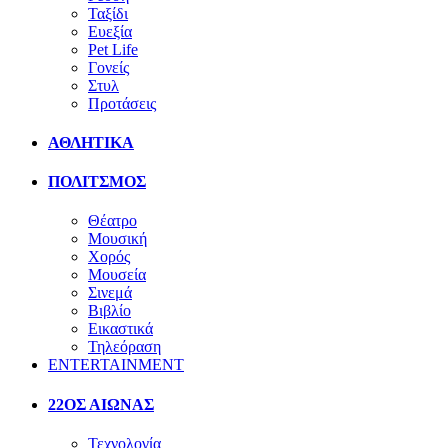
Ταξίδι
Ευεξία
Pet Life
Γονείς
Στυλ
Προτάσεις
ΑΘΛΗΤΙΚΑ
ΠΟΛΙΤΣΜΟΣ
Θέατρο
Μουσική
Χορός
Μουσεία
Σινεμά
Βιβλίο
Εικαστικά
Τηλεόραση
ENTERTAINMENT
22ΟΣ ΑΙΩΝΑΣ
Τεχνολογία