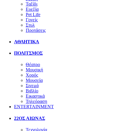
Ταξίδι
Ευεξία
Pet Life
Γονείς
Στυλ
Προτάσεις
ΑΘΛΗΤΙΚΑ
ΠΟΛΙΤΣΜΟΣ
Θέατρο
Μουσική
Χορός
Μουσεία
Σινεμά
Βιβλίο
Εικαστικά
Τηλεόραση
ENTERTAINMENT
22ΟΣ ΑΙΩΝΑΣ
Τεχνολογία