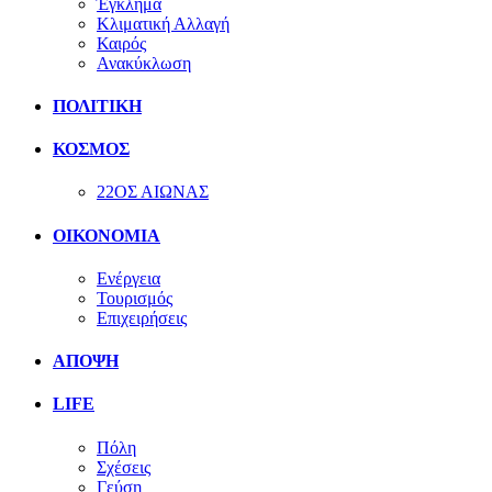
Έγκλημα
Κλιματική Αλλαγή
Καιρός
Ανακύκλωση
ΠΟΛΙΤΙΚΗ
ΚΟΣΜΟΣ
22ΟΣ ΑΙΩΝΑΣ
ΟΙΚΟΝΟΜΙΑ
Ενέργεια
Τουρισμός
Επιχειρήσεις
ΑΠΟΨΗ
LIFE
Πόλη
Σχέσεις
Γεύση