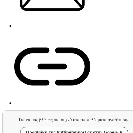
Για να μας βλέπεις πιο συχνά στα αποτελέσματα αναζήτησης
Προσθήκη της huffingtonpost.gr στην Google