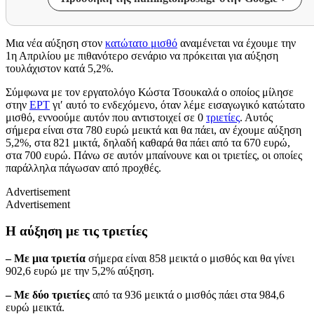
Μια νέα αύξηση στον
κατώτατο μισθό
αναμένεται να έχουμε την
1η Απριλίου με πιθανότερο σενάριο να πρόκειται για αύξηση
τουλάχιστον κατά 5,2%.
Σύμφωνα με τον εργατολόγο Κώστα Τσουκαλά ο οποίος μίλησε
στην
ΕΡΤ
γι′ αυτό το ενδεχόμενο, όταν λέμε εισαγωγικό κατώτατο
μισθό, εννοούμε αυτόν που αντιστοιχεί σε 0
τριετίες
. Αυτός
σήμερα είναι στα 780 ευρώ μεικτά και θα πάει, αν έχουμε αύξηση
5,2%, στα 821 μικτά, δηλαδή καθαρά θα πάει από τα 670 ευρώ,
στα 700 ευρώ. Πάνω σε αυτόν μπαίνουνε και οι τριετίες, οι οποίες
παράλληλα πάγωσαν από προχθές.
Advertisement
Advertisement
Η αύξηση με τις τριετίες
–
Με μια τριετία
σήμερα είναι 858 μεικτά ο μισθός και θα γίνει
902,6 ευρώ με την 5,2% αύξηση.
–
Με δύο τριετίες
από τα 936 μεικτά ο μισθός πάει στα 984,6
ευρώ μεικτά.