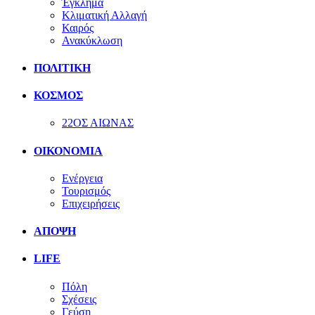
Έγκλημα
Κλιματική Αλλαγή
Καιρός
Ανακύκλωση
ΠΟΛΙΤΙΚΗ
ΚΟΣΜΟΣ
22ΟΣ ΑΙΩΝΑΣ
ΟΙΚΟΝΟΜΙΑ
Ενέργεια
Τουρισμός
Επιχειρήσεις
ΑΠΟΨΗ
LIFE
Πόλη
Σχέσεις
Γεύση