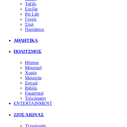
Ταξίδι
Ευεξία
Pet Life
Γονείς
Στυλ
Προτάσεις
ΑΘΛΗΤΙΚΑ
ΠΟΛΙΤΣΜΟΣ
Θέατρο
Μουσική
Χορός
Μουσεία
Σινεμά
Βιβλίο
Εικαστικά
Τηλεόραση
ENTERTAINMENT
22ΟΣ ΑΙΩΝΑΣ
Τεχνολογία