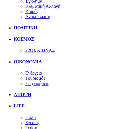
Έγκλημα
Κλιματική Αλλαγή
Καιρός
Ανακύκλωση
ΠΟΛΙΤΙΚΗ
ΚΟΣΜΟΣ
22ΟΣ ΑΙΩΝΑΣ
ΟΙΚΟΝΟΜΙΑ
Ενέργεια
Τουρισμός
Επιχειρήσεις
ΑΠΟΨΗ
LIFE
Πόλη
Σχέσεις
Γεύση