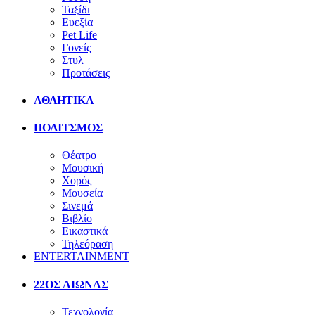
Ταξίδι
Ευεξία
Pet Life
Γονείς
Στυλ
Προτάσεις
ΑΘΛΗΤΙΚΑ
ΠΟΛΙΤΣΜΟΣ
Θέατρο
Μουσική
Χορός
Μουσεία
Σινεμά
Βιβλίο
Εικαστικά
Τηλεόραση
ENTERTAINMENT
22ΟΣ ΑΙΩΝΑΣ
Τεχνολογία