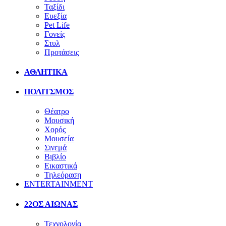
Ταξίδι
Ευεξία
Pet Life
Γονείς
Στυλ
Προτάσεις
ΑΘΛΗΤΙΚΑ
ΠΟΛΙΤΣΜΟΣ
Θέατρο
Μουσική
Χορός
Μουσεία
Σινεμά
Βιβλίο
Εικαστικά
Τηλεόραση
ENTERTAINMENT
22ΟΣ ΑΙΩΝΑΣ
Τεχνολογία