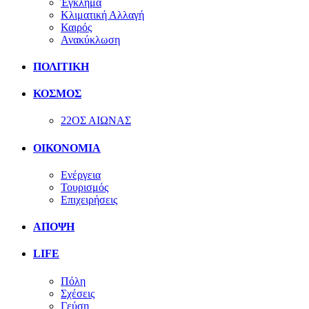
Έγκλημα
Κλιματική Αλλαγή
Καιρός
Ανακύκλωση
ΠΟΛΙΤΙΚΗ
ΚΟΣΜΟΣ
22ΟΣ ΑΙΩΝΑΣ
ΟΙΚΟΝΟΜΙΑ
Ενέργεια
Τουρισμός
Επιχειρήσεις
ΑΠΟΨΗ
LIFE
Πόλη
Σχέσεις
Γεύση