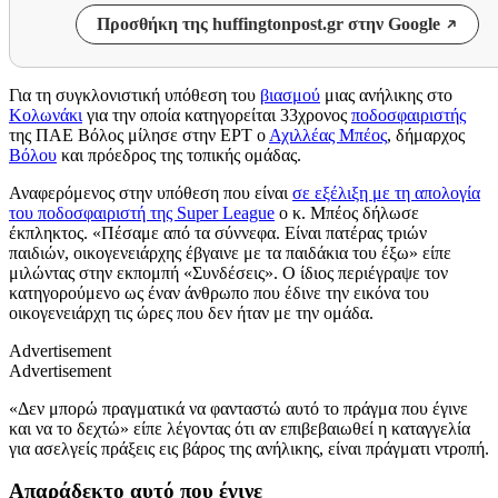
Προσθήκη της huffingtonpost.gr στην Google
Για τη συγκλονιστική υπόθεση του
βιασμού
μιας ανήλικης στο
Κολωνάκι
για την οποία κατηγορείται 33χρονος
ποδοσφαιριστής
της ΠΑΕ Βόλος μίλησε στην ΕΡΤ ο
Αχιλλέας Μπέος
, δήμαρχος
Βόλου
και πρόεδρος της τοπικής ομάδας.
Αναφερόμενος στην υπόθεση που είναι
σε εξέλιξη με τη απολογία
του ποδοσφαιριστή της Super League
ο κ. Μπέος δήλωσε
έκπληκτος. «Πέσαμε από τα σύννεφα. Είναι πατέρας τριών
παιδιών, οικογενειάρχης έβγαινε με τα παιδάκια του έξω» είπε
μιλώντας στην εκπομπή «Συνδέσεις». Ο ίδιος περιέγραψε τον
κατηγορούμενο ως έναν άνθρωπο που έδινε την εικόνα του
οικογενειάρχη τις ώρες που δεν ήταν με την ομάδα.
Advertisement
Advertisement
«Δεν μπορώ πραγματικά να φανταστώ αυτό το πράγμα που έγινε
και να το δεχτώ» είπε λέγοντας ότι αν επιβεβαιωθεί η καταγγελία
για ασελγείς πράξεις εις βάρος της ανήλικης, είναι πράγματι ντροπή.
Απαράδεκτο αυτό που έγινε