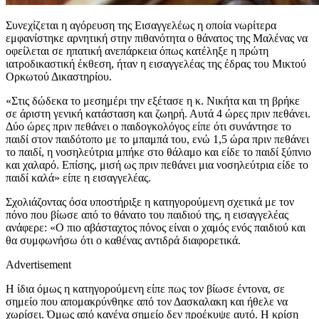
Συνεχίζεται η αγόρευση της Εισαγγελέως η οποία νωρίτερα
εμφανίστηκε αρνητική στην πιθανότητα ο θάνατος της Μαλένας να
οφείλεται σε ηπατική ανεπάρκεια όπως κατέληξε η πρώτη
ιατροδικαστική έκθεση, ήταν η εισαγγελέας της έδρας του Μικτού
Ορκωτού Δικαστηρίου.
«Στις δώδεκα το μεσημέρι την εξέτασε η κ. Νικήτα και τη βρήκε
σε άριστη γενική κατάσταση και ζωηρή. Αυτά 4 ώρες πριν πεθάνει.
Δύο ώρες πριν πεθάνει ο παιδογκολόγος είπε ότι συνάντησε το
παιδί στον παιδότοπο με το μπαμπά του, ενώ 1,5 ώρα πριν πεθάνει
το παιδί, η νοσηλεύτρια μπήκε στο θάλαμο και είδε το παιδί ξύπνιο
και χαλαρό. Επίσης, μισή ως πριν πεθάνει μια νοσηλεύτρια είδε το
παιδί καλά» είπε η εισαγγελέας.
Σχολιάζοντας όσα υποστήριξε η κατηγορούμενη σχετικά με τον
πόνο που βίωσε από το θάνατο του παιδιού της, η εισαγγελέας
ανάφερε: «Ο πιο αβάσταχτος πόνος είναι ο χαμός ενός παιδιού και
θα συμφωνήσω ότι ο καθένας αντιδρά διαφορετικά.
Advertisement
Η ίδια όμως η κατηγορούμενη είπε πως τον βίωσε έντονα, σε
σημείο που απομακρύνθηκε από τον Δασκαλακη και ήθελε να
χωρίσει. Όμως από κανένα σημείο δεν προέκυψε αυτό. Η κρίση