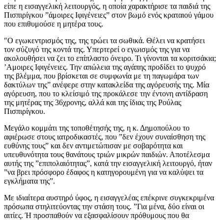
είπε η εισαγγελική λειτουργός, η οποία χαρακτήρισε τα παιδιά της
Πισπιρίγκου ”άμοιρες Ιφιγένειες” στον βωμό ενός κραταιού γάμου
που επιθυμούσε η μητέρα τους.
″Ο εγωκεντρισμός της, της τρώει τα σωθικά. Θέλει να κρατήσει
τον σύζυγό της κοντά της. Υπερτερεί ο εγωισμός της για να
ακολουθήσει να ζει το επίπλαστο όνειρο. Τι γίνονται τα κοριτσάκια;
’Αμοιρες Ιφιγένειες. Την απώλεια της αγάπης προδίδει το ψυχρό
της βλέμμα, που βρίσκεται σε συμφωνία με τη παγωμάρα των
δακτύλων της” ανέφερε στην κατακλείδα της αγόρευσής της. Μία
αγόρευση, που το κλείσιμό της προκάλεσε την έντονη αντίδραση
της μητέρας της 36χρονης, αλλά και της ίδιας της Ρούλας
Πισπιρίγκου.
Μεγάλο κομμάτι της τοποθέτησής της, η κ. Δημοπούλου το
αφιέρωσε στους ιατροδικαστές, που ”δεν έχουν συναίσθηση της
ευθύνης τους” και δεν αντιμετώπισαν με σοβαρότητα και
υπευθυνότητα τους θανάτους τριών μικρών παιδιών. Αποτέλεσμα
αυτής της ”επιπολαιότητας”, κατά την εισαγγελική λειτουργό, ήταν
”να βρει πρόσφορο έδαφος η κατηγορουμένη για να καλύψει τα
εγκλήματα της”.
Με ιδιαίτερα αυστηρό ύφος, η εισαγγελέας επέκρινε συγκεκριμένα
πρόσωπα στηλιτεύοντας την στάση τους. ”Για μένα, δύο είναι οι
αιτίες. Ή προσπαθούν να εξασφαλίσουν πρόθυμους που θα