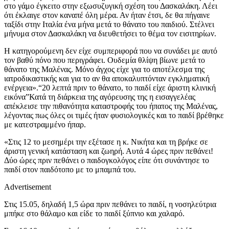
στο γάμο έγκειτο στην εξωσυζυγική σχέση του Δασκαλάκη. Λέει
ότι έκλαιγε στον καναπέ όλη μέρα. Αν ήταν έτσι, δε θα πήγαινε
ταξίδι στην Ιταλία ένα μήνα μετά το θάνατο του παιδιού. Στέλνει
μήνυμα στον Δασκαλάκη να διευθετήσει το θέμα τον εισιτηρίων.
Η κατηγορούμενη δεν είχε συμπεριφορά που να συνάδει με αυτό
τον βαθύ πόνο που περιγράφει. Ουδεμία θλίψη βίωνε μετά το
θάνατο της Μαλένας. Μόνο άγχος είχε για το αποτέλεσμα της
ιατροδικαστικής και για το αν θα αποκαλυπτόνταν εγκληματική
ενέργεια».“20 λεπτά πριν το θάνατο, το παιδί είχε άριστη κλινική
εικόνα”Κατά τη διάρκεια της αγόρευσης της η εισαγγελέας
απέκλεισε την πιθανότητα καταστροφής του ήπατος της Μαλένας,
λέγοντας πως όλες οι τιμές ήταν φυσιολογικές και το παιδί βρέθηκε
με κατεστραμμένο ήπαρ.
«Στις 12 το μεσημέρι την εξέτασε η κ. Νικήτα και τη βρήκε σε
άριστη γενική κατάσταση και ζωηρή. Αυτά 4 ώρες πριν πεθάνει!
Δύο ώρες πριν πεθάνει ο παιδογκολόγος είπε ότι συνάντησε το
παιδί στον παιδότοπο με το μπαμπά του.
Advertisement
Στις 15.05, δηλαδή 1,5 ώρα πριν πεθάνει το παιδί, η νοσηλεύτρια
μπήκε στο θάλαμο και είδε το παιδί ξύπνιο και χαλαρό.