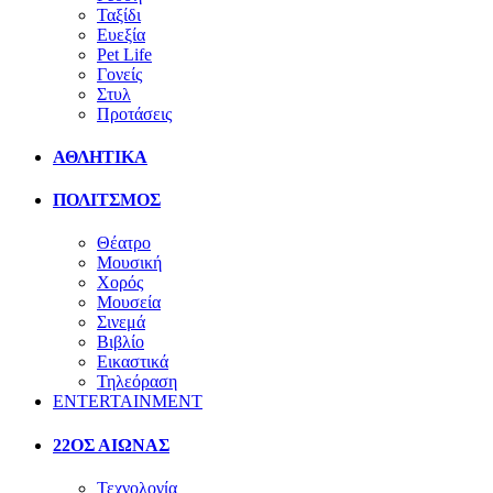
Ταξίδι
Ευεξία
Pet Life
Γονείς
Στυλ
Προτάσεις
ΑΘΛΗΤΙΚΑ
ΠΟΛΙΤΣΜΟΣ
Θέατρο
Μουσική
Χορός
Μουσεία
Σινεμά
Βιβλίο
Εικαστικά
Τηλεόραση
ENTERTAINMENT
22ΟΣ ΑΙΩΝΑΣ
Τεχνολογία