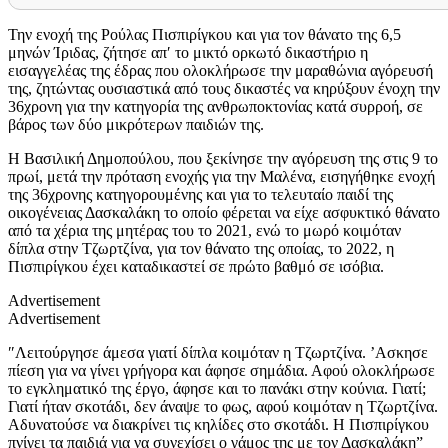
Την ενοχή της Ρούλας Πισπιρίγκου και για τον θάνατο της 6,5
μηνών Ίριδας, ζήτησε απ′ το μικτό ορκωτό δικαστήριο η
εισαγγελέας της έδρας που ολοκλήρωσε την μαραθώνια αγόρευσή
της, ζητώντας ουσιαστικά από τους δικαστές να κηρύξουν ένοχη την
36χρονη για την κατηγορία της ανθρωποκτονίας κατά συρροή, σε
βάρος των δύο μικρότερων παιδιών της.
Η Βασιλική Δημοπούλου, που ξεκίνησε την αγόρευση της στις 9 το
πρωί, μετά την πρόταση ενοχής για την Μαλένα, εισηγήθηκε ενοχή
της 36χρονης κατηγορουμένης και για το τελευταίο παιδί της
οικογένειας Δασκαλάκη το οποίο φέρεται να είχε ασφυκτικό θάνατο
από τα χέρια της μητέρας του το 2021, ενώ το μωρό κοιμόταν
δίπλα στην Τζωρτζίνα, για τον θάνατο της οποίας, το 2022, η
Πισπιρίγκου έχει καταδικαστεί σε πρώτο βαθμό σε ισόβια.
Advertisement
Advertisement
″Λειτούργησε άμεσα γιατί δίπλα κοιμόταν η Τζωρτζίνα. ’Ασκησε
πίεση για να γίνει γρήγορα και άφησε σημάδια. Αφού ολοκλήρωσε
το εγκληματικό της έργο, άφησε και το πανάκι στην κούνια. Γιατί;
Γιατί ήταν σκοτάδι, δεν άναψε το φως, αφού κοιμόταν η Τζωρτζίνα.
Αδυνατούσε να διακρίνει τις κηλίδες στο σκοτάδι. Η Πισπιρίγκου
πνίγει τα παιδιά για να συνεχίσει ο γάμος της με τον Δασκαλάκη”