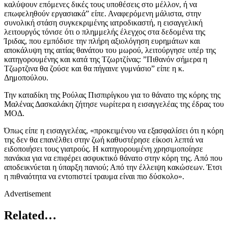
καλύψουν επόμενες δικές τους υποθέσεις στο μέλλον, ή να
επωφεληθούν εργασιακά” είπε. Αναφερόμενη μάλιστα, στην
συνολική στάση συγκεκριμένης ιατροδικαστή, η εισαγγελική
λειτουργός τόνισε ότι ο πλημμελής έλεγχος στα δεδομένα της
Ίριδας, που εμπόδισε την πλήρη αξιολόγηση ευρημάτων και
αποκάλυψη της αιτίας θανάτου του μωρού, λειτούργησε υπέρ της
κατηγορουμένης και κατά της Τζωρτζίνας: ”Πιθανόν σήμερα η
Τζωρτζινα θα ζούσε και θα πήγαινε γυμνάσιο” είπε η κ.
Δημοπούλου.
Την καταδίκη της Ρούλας Πισπιρίγκου για το θάνατο της κόρης της
Μαλένας Δασκαλάκη ζήτησε νωρίτερα η εισαγγελέας της έδρας του
ΜΟΔ.
Όπως είπε η εισαγγελέας, «προκειμένου να εξασφαλίσει ότι η κόρη
της δεν θα επανέλθει στην ζωή καθυστέρησε είκοσι λεπτά να
ειδοποιήσει τους γιατρούς. Η κατηγορουμένη χρησιμοποίησε
πανάκια για να επιφέρει ασφυκτικό θάνατο στην κόρη της. Από που
αποδεικνύεται η ύπαρξη πανιού; Από την έλλειψη κακώσεων. Έτσι
η πιθναότητα να εντοπιστεί τραυμα είναι πιο δύσκολο».
Advertisement
Related…