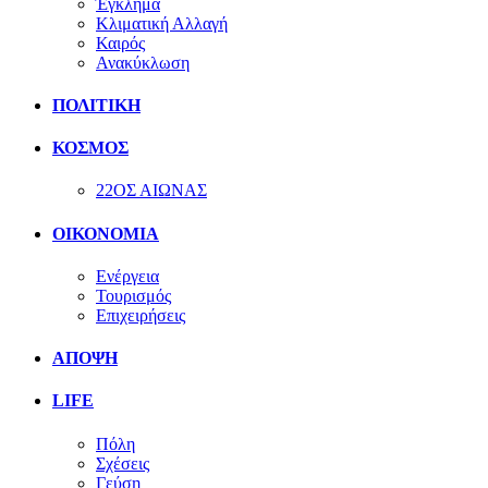
Έγκλημα
Κλιματική Αλλαγή
Καιρός
Ανακύκλωση
ΠΟΛΙΤΙΚΗ
ΚΟΣΜΟΣ
22ΟΣ ΑΙΩΝΑΣ
ΟΙΚΟΝΟΜΙΑ
Ενέργεια
Τουρισμός
Επιχειρήσεις
ΑΠΟΨΗ
LIFE
Πόλη
Σχέσεις
Γεύση