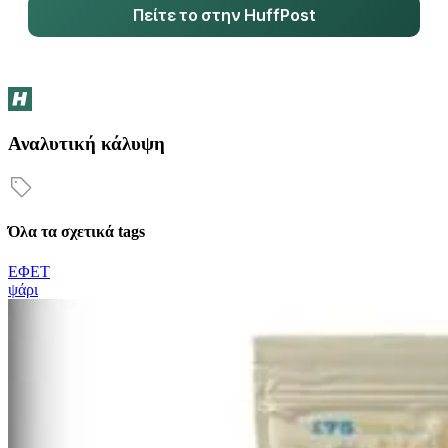
Πείτε το στην HuffPost
Αναλυτική κάλυψη
Όλα τα σχετικά tags
ΕΦΕΤ
ψάρι