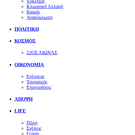
Έγκλημα
Κλιματική Αλλαγή
Καιρός
Ανακύκλωση
ΠΟΛΙΤΙΚΗ
ΚΟΣΜΟΣ
22ΟΣ ΑΙΩΝΑΣ
ΟΙΚΟΝΟΜΙΑ
Ενέργεια
Τουρισμός
Επιχειρήσεις
ΑΠΟΨΗ
LIFE
Πόλη
Σχέσεις
Γεύση