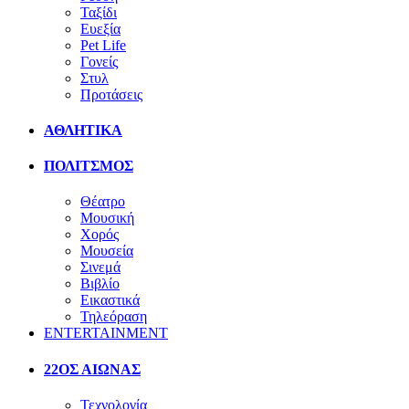
Ταξίδι
Ευεξία
Pet Life
Γονείς
Στυλ
Προτάσεις
ΑΘΛΗΤΙΚΑ
ΠΟΛΙΤΣΜΟΣ
Θέατρο
Μουσική
Χορός
Μουσεία
Σινεμά
Βιβλίο
Εικαστικά
Τηλεόραση
ENTERTAINMENT
22ΟΣ ΑΙΩΝΑΣ
Τεχνολογία