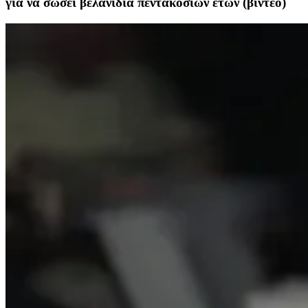
για να σώσει βελανιδιά πεντακοσίων ετών (βίντεο)