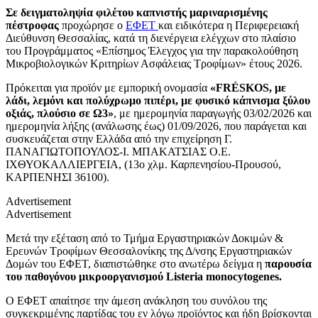
Σε δειγματοληψία φιλέτου καπνιστής
μαριναρισμένης
πέστροφας
προχώρησε ο
ΕΦΕΤ
και ειδικότερα η Περιφερειακή
Διεύθυνση Θεσσαλίας, κατά τη διενέργεια ελέγχων στο πλαίσιο
του Προγράμματος «Επίσημος Έλεγχος για την παρακολούθηση
Μικροβιολογικών Κριτηρίων Ασφάλειας Τροφίμων» έτους 2026.
Πρόκειται για προϊόν με εμπορική ονομασία
«FRÉSKOS, με
λάδι, λεμόνι και πολύχρωμο πιπέρι, με φυσικό κάπνισμα ξύλου
οξιάς, πλούσιο σε Ω3»
, με ημερομηνία παραγωγής 03/02/2026 και
ημερομηνία λήξης (ανάλωσης έως) 01/09/2026, που παράγεται και
συσκευάζεται στην Ελλάδα από την επιχείρηση Γ.
ΠΑΝΑΓΙΩΤΟΠΟΥΛΟΣ-Ι. ΜΠΑΚΑΤΣΙΑΣ Ο.Ε.
ΙΧΘΥΟΚΑΛΛΙΕΡΓΕΙΑ, (13ο χλμ. Καρπενησίου-Προυσού,
ΚΑΡΠΕΝΗΣΙ 36100).
Advertisement
Advertisement
Μετά την εξέταση από το Τμήμα Εργαστηριακών Δοκιμών &
Ερευνών Τροφίμων Θεσσαλονίκης της Δ/νσης Εργαστηριακών
Δομών του ΕΦΕΤ, διαπιστώθηκε στο ανωτέρω δείγμα η
παρουσία
του παθογόνου μικροοργανισμού
Listeria monocytogenes.
Ο ΕΦΕΤ απαίτησε την άμεση ανάκληση του συνόλου της
συγκεκριμένης παρτίδας του εν λόγω προϊόντος και ήδη βρίσκονται