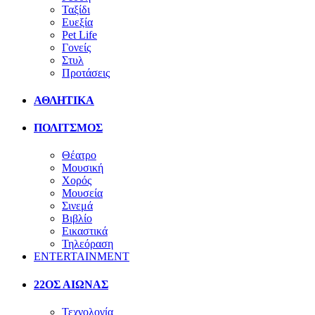
Ταξίδι
Ευεξία
Pet Life
Γονείς
Στυλ
Προτάσεις
ΑΘΛΗΤΙΚΑ
ΠΟΛΙΤΣΜΟΣ
Θέατρο
Μουσική
Χορός
Μουσεία
Σινεμά
Βιβλίο
Εικαστικά
Τηλεόραση
ENTERTAINMENT
22ΟΣ ΑΙΩΝΑΣ
Τεχνολογία