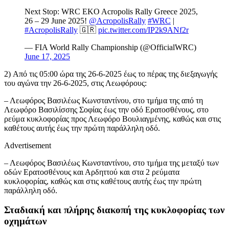
Next Stop: WRC EKO Acropolis Rally Greece 2025,
26 – 29 June 2025!
@AcropolisRally
#WRC
|
#AcropolisRally
🇬🇷
pic.twitter.com/IP2k9ANf2r
— FIA World Rally Championship (@OfficialWRC)
June 17, 2025
2) Από τις 05:00 ώρα της 26-6-2025 έως το πέρας της διεξαγωγής
του αγώνα την 26-6-2025, στις Λεωφόρους:
– Λεωφόρος Βασιλέως Κωνσταντίνου, στο τμήμα της από τη
Λεωφόρο Βασιλίσσης Σοφίας έως την οδό Ερατοσθένους, στο
ρεύμα κυκλοφορίας προς Λεωφόρο Βουλιαγμένης, καθώς και στις
καθέτους αυτής έως την πρώτη παράλληλη οδό.
Advertisement
– Λεωφόρος Βασιλέως Κωνσταντίνου, στο τμήμα της μεταξύ των
οδών Ερατοσθένους και Αρδηττού και στα 2 ρεύματα
κυκλοφορίας, καθώς και στις καθέτους αυτής έως την πρώτη
παράλληλη οδό.
Σταδιακή και πλήρης διακοπή της κυκλοφορίας των
οχημάτων