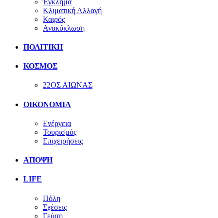
Έγκλημα
Κλιματική Αλλαγή
Καιρός
Ανακύκλωση
ΠΟΛΙΤΙΚΗ
ΚΟΣΜΟΣ
22ΟΣ ΑΙΩΝΑΣ
ΟΙΚΟΝΟΜΙΑ
Ενέργεια
Τουρισμός
Επιχειρήσεις
ΑΠΟΨΗ
LIFE
Πόλη
Σχέσεις
Γεύση