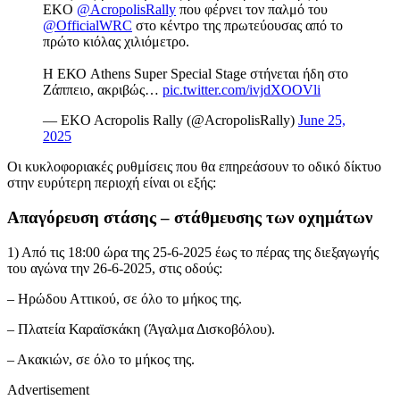
EKO
@AcropolisRally
που φέρνει τον παλμό του
@OfficialWRC
στο κέντρο της πρωτεύουσας από το
πρώτο κιόλας χιλιόμετρο.
Η ΕΚΟ Athens Super Special Stage στήνεται ήδη στο
Ζάππειο, ακριβώς…
pic.twitter.com/ivjdXOOVli
— EKO Acropolis Rally (@AcropolisRally)
June 25,
2025
Οι κυκλοφοριακές ρυθμίσεις που θα επηρεάσουν το οδικό δίκτυο
στην ευρύτερη περιοχή είναι οι εξής:
Απαγόρευση στάσης – στάθμευσης των οχημάτων
1) Από τις 18:00 ώρα της 25-6-2025 έως το πέρας της διεξαγωγής
του αγώνα την 26-6-2025, στις οδούς:
– Ηρώδου Αττικού, σε όλο το μήκος της.
– Πλατεία Καραϊσκάκη (Άγαλμα Δισκοβόλου).
– Ακακιών, σε όλο το μήκος της.
Advertisement