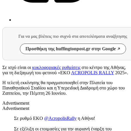
Για να μας βλέπεις πιο συχνά στα αποτελέσματα αναζήτησης
Προσθήκη της huffingtonpost.gr στην Google
Σε ισχύ είναι οι
κυκλοφοριακές ρυθμίσεις
στο κέντρο της Αθήνας,
για τη διεξαγωγή του φετινού «EKO
ACROPOLIS RALLY
2025».
Η τελετή εκκίνησης θα πραγματοποιηθεί στην Πλατεία του
Παναθηναϊκού Σταδίου και η Υπερειδική Διαδρομή στο χώρο του
Ζαππείου, την Πέμπτη 26 Ιουνίου.
Advertisement
Advertisement
Σε ρυθμό EKO
@AcropolisRally
η Αθήνα!
Σε εξέλιξη οι ετοιμασίες για την αυριανή έναρξη του