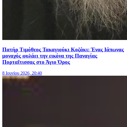
Πατήρ Τιμόθεος Τακαγιούκι Κοζάκι: Ένας Ιάπωνας
μοναχός φυλάει την εικόνα της Παναγίας
Πορταΐτισσας στο Άγιο Όρος
8 Ιουνίου 2026, 20:40