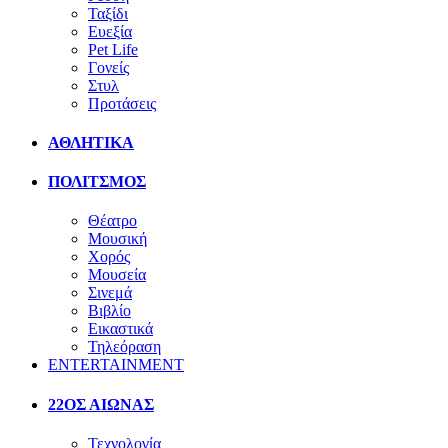
Ταξίδι
Ευεξία
Pet Life
Γονείς
Στυλ
Προτάσεις
ΑΘΛΗΤΙΚΑ
ΠΟΛΙΤΣΜΟΣ
Θέατρο
Μουσική
Χορός
Μουσεία
Σινεμά
Βιβλίο
Εικαστικά
Τηλεόραση
ENTERTAINMENT
22ΟΣ ΑΙΩΝΑΣ
Τεχνολογία