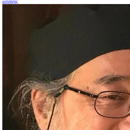
μοναχός