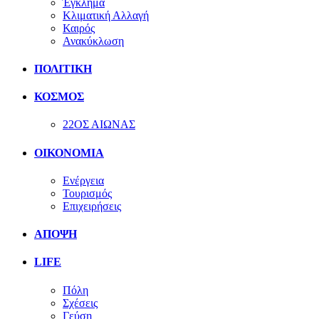
Έγκλημα
Κλιματική Αλλαγή
Καιρός
Ανακύκλωση
ΠΟΛΙΤΙΚΗ
ΚΟΣΜΟΣ
22ΟΣ ΑΙΩΝΑΣ
ΟΙΚΟΝΟΜΙΑ
Ενέργεια
Τουρισμός
Επιχειρήσεις
ΑΠΟΨΗ
LIFE
Πόλη
Σχέσεις
Γεύση