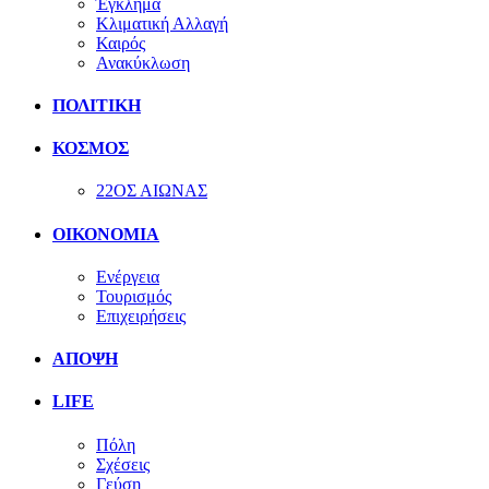
Έγκλημα
Κλιματική Αλλαγή
Καιρός
Ανακύκλωση
ΠΟΛΙΤΙΚΗ
ΚΟΣΜΟΣ
22ΟΣ ΑΙΩΝΑΣ
ΟΙΚΟΝΟΜΙΑ
Ενέργεια
Τουρισμός
Επιχειρήσεις
ΑΠΟΨΗ
LIFE
Πόλη
Σχέσεις
Γεύση