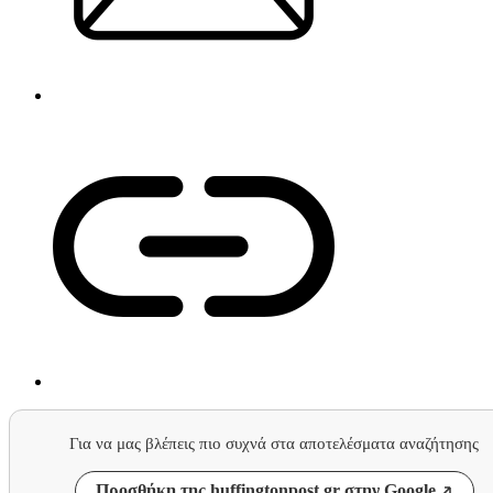
Για να μας βλέπεις πιο συχνά στα αποτελέσματα αναζήτησης
Προσθήκη της huffingtonpost.gr στην Google