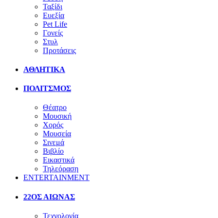
Ταξίδι
Ευεξία
Pet Life
Γονείς
Στυλ
Προτάσεις
ΑΘΛΗΤΙΚΑ
ΠΟΛΙΤΣΜΟΣ
Θέατρο
Μουσική
Χορός
Μουσεία
Σινεμά
Βιβλίο
Εικαστικά
Τηλεόραση
ENTERTAINMENT
22ΟΣ ΑΙΩΝΑΣ
Τεχνολογία