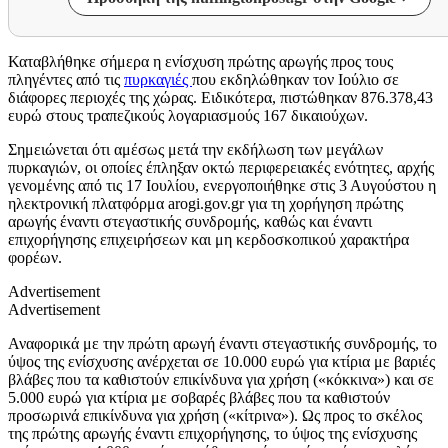
Καταβλήθηκε σήμερα η ενίσχυση πρώτης αρωγής προς τους
πληγέντες από τις
πυρκαγιές
που εκδηλώθηκαν τον Ιούλιο σε
διάφορες περιοχές της χώρας. Ειδικότερα, πιστώθηκαν 876.378,43
ευρώ στους τραπεζικούς λογαριασμούς 167 δικαιούχων.
Σημειώνεται ότι αμέσως μετά την εκδήλωση των μεγάλων
πυρκαγιών, οι οποίες έπληξαν οκτώ περιφερειακές ενότητες, αρχής
γενομένης από τις 17 Ιουλίου, ενεργοποιήθηκε στις 3 Αυγούστου η
ηλεκτρονική πλατφόρμα arogi.gov.gr για τη χορήγηση πρώτης
αρωγής έναντι στεγαστικής συνδρομής, καθώς και έναντι
επιχορήγησης επιχειρήσεων και μη κερδοσκοπικού χαρακτήρα
φορέων.
Advertisement
Advertisement
Αναφορικά με την πρώτη αρωγή έναντι στεγαστικής συνδρομής, το
ύψος της ενίσχυσης ανέρχεται σε 10.000 ευρώ για κτίρια με βαριές
βλάβες που τα καθιστούν επικίνδυνα για χρήση («κόκκινα») και σε
5.000 ευρώ για κτίρια με σοβαρές βλάβες που τα καθιστούν
προσωρινά επικίνδυνα για χρήση («κίτρινα»). Ως προς το σκέλος
της πρώτης αρωγής έναντι επιχορήγησης, το ύψος της ενίσχυσης