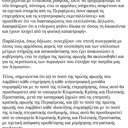
συνεχίζονται με εντατικούς ρυθμούς, ώστε να προχωρήσουμε σε
νέα πληρωμή, σύντομα, ενώ οι αρμόδιες υπηρεσίες αναμένουν και
τα σχετικά στοιχεία από τις Περιφέρειες όσον αφορά τις
επιχειρήσεις και τις κτηνοτροφικές εκμεταλλεύσεις» και
προσέθεσε ότι «οι διασταυρώσεις που εκτελούνται, άλλωστε,
διασφαλίζουν ότι η ενίσχυση φτάνει δίκαια σε όσους τη δικαιούνται
και έχουν πληγεί από τη φυσική καταστροφή».
Παράλληλα, όπως δήλωσε, συνεχίζουν «σε στενή συνεργασία με
όλους τους αρμόδιους φορείς την υλοποίηση και των υπόλοιπων
μέτρων στήριξης και αποκατάστασης που έχει ανακοινώσει η
κυβέρνηση, ενώ το σχήμα της πρώτης αρωγής θα ακολουθηθεί και
για τις περιπτώσεις των πυρκαγιών που έπληξαν την πατρίδα μας
τον Αύγουστο».
Τέλος, σημειώνεται ότι (α) το ποσό της πρώτης αρωγής που
λαμβάνει κάθε επιχείρηση ή κάθε κτηνοτροφική μονάδα
συμψηφίζεται με το ποσό της τελικής επιχορήγησης, όπως αυτό θα
προσδιοριστεί από το υπουργείο Κλιματικής Κρίσης και Πολιτικής
Προστασίας, μετά την καταγραφή ζημιών από τις επιτροπές
κρατικής αρωγής της Περιφέρειας, και (β) το ποσό της πρώτης
αρωγής που λαμβάνει κάθε ιδιοκτήτης συμψηφίζεται με το ποσό
της τελικής στεγαστικής συνδρομής, όπως αυτό θα προσδιοριστεί
από το υπουργείο Κλιματικής Κρίσης και Πολιτικής Προστασίας
με σχετική απόφαση οριοθέτησης και χορήγησης στεγαστικής
συνδρομής.