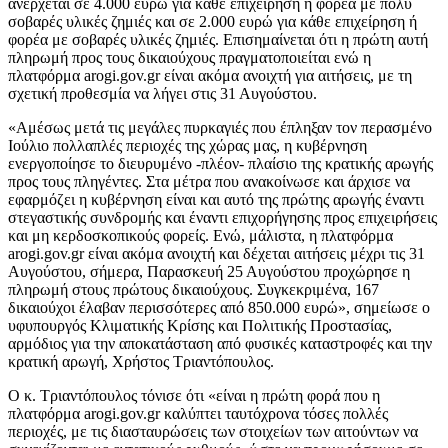
ανέρχεται σε 4.000 ευρώ για κάθε επιχείρηση ή φορέα με πολύ
σοβαρές υλικές ζημιές και σε 2.000 ευρώ για κάθε επιχείρηση ή
φορέα με σοβαρές υλικές ζημιές. Επισημαίνεται ότι η πρώτη αυτή
πληρωμή προς τους δικαιούχους πραγματοποιείται ενώ η
πλατφόρμα arogi.gov.gr είναι ακόμα ανοιχτή για αιτήσεις, με τη
σχετική προθεσμία να λήγει στις 31 Αυγούστου.
«Αμέσως μετά τις μεγάλες πυρκαγιές που έπληξαν τον περασμένο
Ιούλιο πολλαπλές περιοχές της χώρας μας, η κυβέρνηση
ενεργοποίησε το διευρυμένο -πλέον- πλαίσιο της κρατικής αρωγής
προς τους πληγέντες. Στα μέτρα που ανακοίνωσε και άρχισε να
εφαρμόζει η κυβέρνηση είναι και αυτό της πρώτης αρωγής έναντι
στεγαστικής συνδρομής και έναντι επιχορήγησης προς επιχειρήσεις
και μη κερδοσκοπικούς φορείς. Ενώ, μάλιστα, η πλατφόρμα
arogi.gov.gr είναι ακόμα ανοιχτή και δέχεται αιτήσεις μέχρι τις 31
Αυγούστου, σήμερα, Παρασκευή 25 Αυγούστου προχώρησε η
πληρωμή στους πρώτους δικαιούχους. Συγκεκριμένα, 167
δικαιούχοι έλαβαν περισσότερες από 850.000 ευρώ», σημείωσε ο
υφυπουργός Κλιματικής Κρίσης και Πολιτικής Προστασίας,
αρμόδιος για την αποκατάσταση από φυσικές καταστροφές και την
κρατική αρωγή, Χρήστος Τριαντόπουλος.
Ο κ. Τριαντόπουλος τόνισε ότι «είναι η πρώτη φορά που η
πλατφόρμα arogi.gov.gr καλύπτει ταυτόχρονα τόσες πολλές
περιοχές, με τις διασταυρώσεις των στοιχείων των αιτούντων να