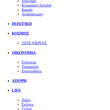
Έγκλημα
Κλιματική Αλλαγή
Καιρός
Ανακύκλωση
ΠΟΛΙΤΙΚΗ
ΚΟΣΜΟΣ
22ΟΣ ΑΙΩΝΑΣ
ΟΙΚΟΝΟΜΙΑ
Ενέργεια
Τουρισμός
Επιχειρήσεις
ΑΠΟΨΗ
LIFE
Πόλη
Σχέσεις
Γεύση