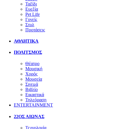
Ταξίδι
Ευεξία
Pet Life
Γονείς
Στυλ
Προτάσεις
ΑΘΛΗΤΙΚΑ
ΠΟΛΙΤΣΜΟΣ
Θέατρο
Μουσική
Χορός
Μουσεία
Σινεμά
Βιβλίο
Εικαστικά
Τηλεόραση
ENTERTAINMENT
22ΟΣ ΑΙΩΝΑΣ
Τεχνολογία