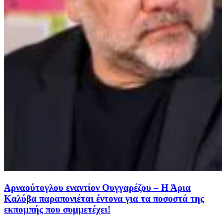
Αρναούτογλου εναντίον Ουγγαρέζου – Η Άρια
Καλύβα παραπονιέται έντονα για τα ποσοστά της
εκπομπής που συμμετέχει!