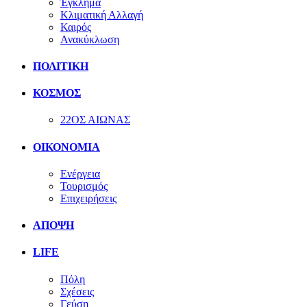
Έγκλημα
Κλιματική Αλλαγή
Καιρός
Ανακύκλωση
ΠΟΛΙΤΙΚΗ
ΚΟΣΜΟΣ
22ΟΣ ΑΙΩΝΑΣ
ΟΙΚΟΝΟΜΙΑ
Ενέργεια
Τουρισμός
Επιχειρήσεις
ΑΠΟΨΗ
LIFE
Πόλη
Σχέσεις
Γεύση