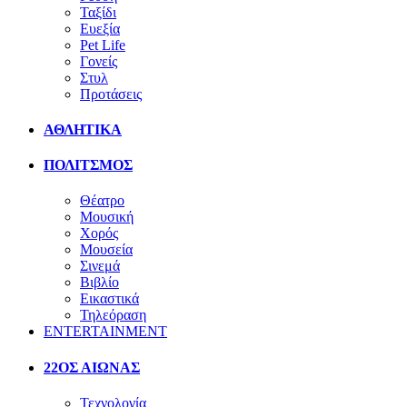
Ταξίδι
Ευεξία
Pet Life
Γονείς
Στυλ
Προτάσεις
ΑΘΛΗΤΙΚΑ
ΠΟΛΙΤΣΜΟΣ
Θέατρο
Μουσική
Χορός
Μουσεία
Σινεμά
Βιβλίο
Εικαστικά
Τηλεόραση
ENTERTAINMENT
22ΟΣ ΑΙΩΝΑΣ
Τεχνολογία