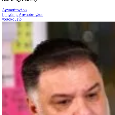
Αρναούτογλου
Γρηγόρης Αρναούτογλου
νοσοκομείο