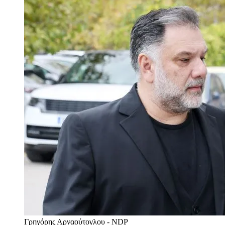
Γρηγόρης Αρναούτογλου - NDP