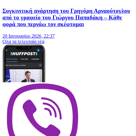
Συγκινιτική ανάρτηση του Γρηγόρη Αρναούτογλου
από το γραφείο του Γιώργου Παπαδάκη – Κάθε
φορά που περνάω τον σκέφτομαι
20 Ιανουαρίου 2026, 22:37
Oλα τα τελευταία νέα